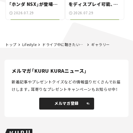
「ホンダ NSX」が登場。
をディスプレイ可能、特
世界が注目す
別な「日産 GT-R
2026.07.29
2026.07.29
る“JDM"に焦点【クルマ
NISMO」も付属【クルマ
とホビー】
とホビー】
トップ
Lifestyle
ドライブ中に聴きたい人気ミュージシャン・ランキング！ 今どきの若者たちは何を聴いている？
ギャラリー
メルマガ「KURU KURAニュース」
新着記事やプレゼントクイズなどの情報盛りだくさんでお届
けします。
耳寄りなプレゼントキャンペーンもお知らせ中！
メルマガ登録