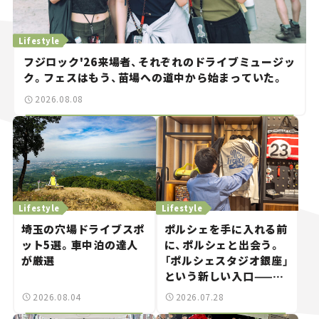
Lifestyle
フジロック'26来場者、それぞれのドライブミュージッ
ク。フェスはもう、苗場への道中から始まっていた。
2026.08.08
Lifestyle
Lifestyle
埼玉の穴場ドライブスポ
ポルシェを手に入れる前
ット5選。車中泊の達人
に、ポルシェと出会う。
が厳選
「ポルシェスタジオ銀座」
という新しい入口——連
載｜CCGとクルマでどう
2026.08.04
2026.07.28
する？＜第14回＞