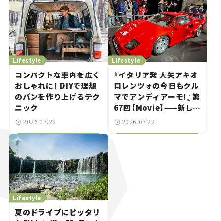
Lifestyle
Lifestyle
コンパクトな車内を広く
『イタリア発 大矢アキオ
おしゃれに！ DIYで理想
ロレンツォの今日もクル
のバンを作り上げるテク
マでアンディアーモ！』第
ニック
67回【Movie】——新しい
スーパーカーショーで起
2026.07.28
2026.07.22
きた、若者たちの「驚き」
Lifestyle
夏のドライブにピッタリ