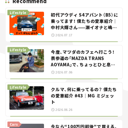
Recommend
Lifestyle
初代アウディ S4アバント（B5）に
乗ってます！ 僕たちの愛車紹介｜
中村大輝さん——瀬イオナと嶋田
智之の「クルマでざっくばらんば
2026.07.17
らん！」＃20
Lifestyle
今度、マツダのカフェへ行こう！
表参道の「MAZDA TRANS
AOYAMA」で、ちょっとひと息。
——連載｜CCGとクルマでどうす
2026.07.06
る？＜第13回＞
Lifestyle
クルマ、何に乗ってるの？ 僕たち
の愛車紹介 #43｜MG ミジェッ
ト
2026.06.26
Cars
今なら“100万円前後”で買える、