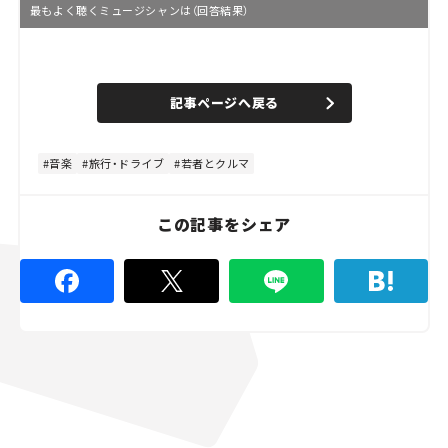
最もよく聴くミュージシャンは（回答結果）
L
o
/
U
a
n
d
記事ページへ戻る
m
e
u
d
t
:
e
4
8
音楽
旅行・ドライブ
若者とクルマ
.
8
9
%
この記事をシェア