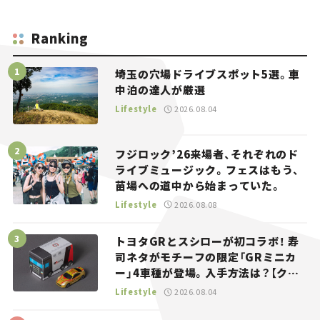
Ranking
埼玉の穴場ドライブスポット5選。車
中泊の達人が厳選
Lifestyle
2026.08.04
フジロック’26来場者、それぞれのド
ライブミュージック。フェスはもう、
苗場への道中から始まっていた。
Lifestyle
2026.08.08
トヨタGRとスシローが初コラボ！ 寿
司ネタがモチーフの限定「GRミニカ
ー」4車種が登場。入手方法は？【クル
マとホビー】
Lifestyle
2026.08.04