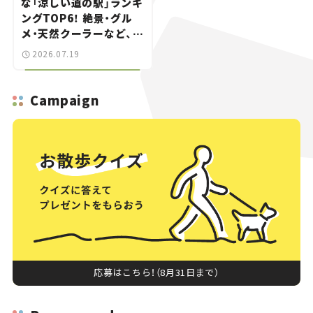
な「涼しい道の駅」ランキ
ングTOP6！ 絶景・グル
メ・天然クーラーなど、避
暑におすすめのスポット
2026.07.19
を紹介【道の駅マニアの
推し駅ガイド】vol.15
Campaign
応募はこちら！（8月31日まで）