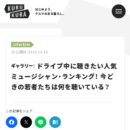
はじめよう、
クルマのある暮らし。
カテゴリ
Lifestyle
Cars
公開日：2023.10.16
ドライブ中に聴きたい人気
Lifestyle
ギャラリー：
ミュージシャン・ランキング！ 今ど
Traffic
きの若者たちは何を聴いている？
Special
Series
この記事をシェア
Campaign
人気のハッシュタグ