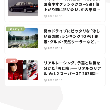
国産ネオクラシックカー5選！ 値
上がり前に狙いたい、中古車探し
をお手伝い――ちょっとイケてるマ
2026.06.30
イカー選び #02
Lifestyle
夏のドライブにピッタリな「涼し
い道の駅」ランキングTOP6！ 絶
景・グルメ・天然クーラーなど、避
暑におすすめのスポットを紹介
2026.07.19
【道の駅マニアの推し駅ガイド】
vol.15
Cars
リアルレーシング、予選と決勝を
分けた「明と暗」——リアルのリア
ル Vol.2 スーパーGT 2026開幕
戦 岡山国際サーキット
2026.07.16