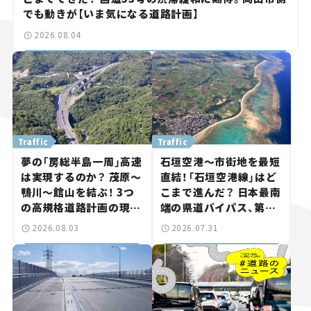
でも動きが【いま気になる道路計画】
2026.08.04
Traffic
Traffic
夢の「房総半島一周」高速
石垣空港～市街地を最短
は実現するのか？ 茂原～
直結！「石垣空港線」はど
鴨川～館山を結ぶ！ 3つ
こまで進んだ？ 日本最南
の高規格道路計画の現
端の県道バイパス、第2
状。「館山鴨川道路」で検
工区も延伸開通 【いま気
2026.08.03
2026.07.31
討進む【いま気になる道
になる道路計画】
路計画】