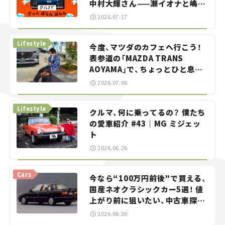
中村大輝さん——瀬イオナと嶋田
智之の「クルマでざっくばらんば
2026.07.17
らん！」＃20
Lifestyle
今度、マツダのカフェへ行こう！
表参道の「MAZDA TRANS
AOYAMA」で、ちょっとひと息。
——連載｜CCGとクルマでどうす
2026.07.06
る？＜第13回＞
Lifestyle
クルマ、何に乗ってるの？ 僕たち
の愛車紹介 #43｜MG ミジェッ
ト
2026.06.26
Cars
今なら“100万円前後”で買える、
国産ネオクラシックカー5選！ 値
上がり前に狙いたい、中古車探し
をお手伝い――ちょっとイケてるマ
2026.06.30
イカー選び #02