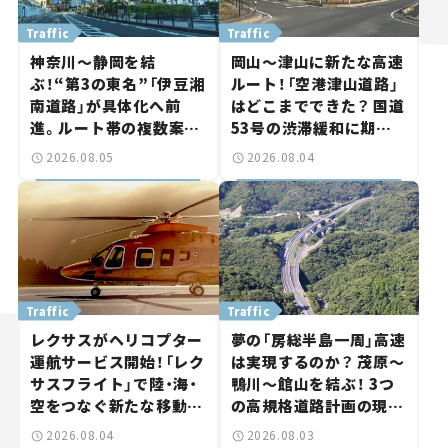
Traffic
Traffic
神奈川～静岡を結
岡山～津山に新たな高速
ぶ！“第3の東名”「伊豆湘
ルート！「空港津山道路」
南道路」が具体化へ前
はどこまでできた？ 国道
進。ルート帯の複数案検
53号の渋滞緩和に期待。
討へ。熱海まで信号ゼロ
岡山市側でも動きが【い
2026.08.05
2026.08.04
が実現？ 【いま気になる
ま気になる道路計画】
道路計画】
Traffic
Traffic
レクサスがヘリコプター
夢の「房総半島一周」高速
運航サービス開始！「レク
は実現するのか？ 茂原～
サスフライト」で陸・海・
鴨川～館山を結ぶ！ 3つ
空をつなぐ新たな移動体
の高規格道路計画の現
験とは
状。「館山鴨川道路」で検
2026.08.04
2026.08.03