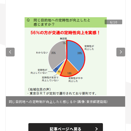
スズキ ジムニー｜Suzuki Jimny
スズキ｜Suzuki
マツダ｜Mazda
マツダ ロードスター｜Mazda Roadster
6/10
同じ目的地への定時制が向上したと感じるか（画像：東京都建設局）
L
o
/
U
a
n
d
記事ページへ戻る
m
e