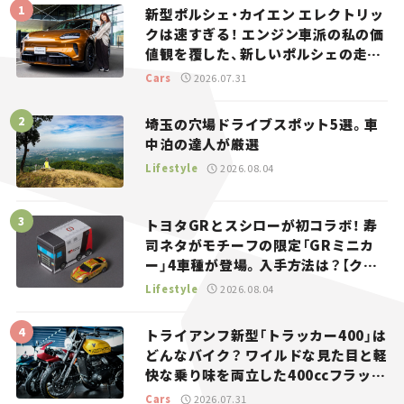
新型ポルシェ・カイエン エレクトリッ
クは速すぎる！ エンジン車派の私の価
値観を覆した、新しいポルシェの走
り。
Cars
2026.07.31
埼玉の穴場ドライブスポット5選。車
中泊の達人が厳選
Lifestyle
2026.08.04
トヨタGRとスシローが初コラボ！ 寿
司ネタがモチーフの限定「GRミニカ
ー」4車種が登場。入手方法は？【クル
マとホビー】
Lifestyle
2026.08.04
トライアンフ新型「トラッカー400」は
どんなバイク？ ワイルドな見た目と軽
快な乗り味を両立した400ccフラット
トラッカー【試乗レビュー】
Cars
2026.07.31