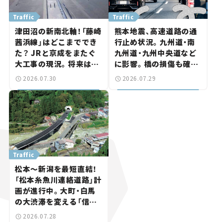
Traffic
Traffic
津田沼の新南北軸！「藤崎
熊本地震、高速道路の通
茜浜線」はどこまででき
行止め状況。九州道・南
た？ JRと京成をまたぐ
九州道・九州中央道など
大工事の現況。将来は
に影響。橋の損傷も確認
「習志野～鎌ケ谷」を最短
【道路のニュース】
2026.07.30
2026.07.29
直結【いま気になる道路
計画】
Traffic
松本～新潟を最短直結！
「松本糸魚川連絡道路」計
画が進行中。大町・白馬
の大渋滞を変える「信号
ゼロ」バイパスも事業化
2026.07.28