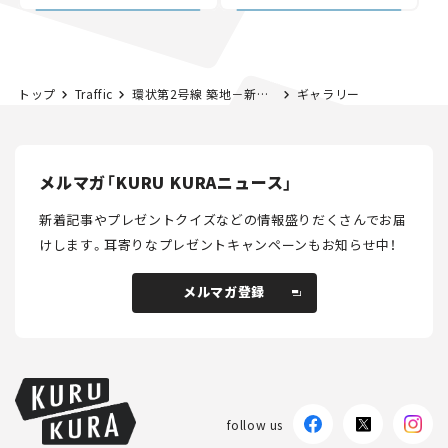
討進む【いま気になる道
路計画】
トップ
Traffic
環状第2号線 築地－新橋間の開通で晴海通りの渋滞は緩和した？ 気になる開通半年後の整備効果
ギャラリー
メルマガ「KURU KURAニュース」
新着記事やプレゼントクイズなどの情報盛りだくさんでお届
けします。
耳寄りなプレゼントキャンペーンもお知らせ中！
メルマガ登録
メルマガ登録
follow us