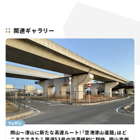
関連ギャラリー
Traffic
岡山～津山に新たな高速ルート！「空港津山道路」はど
こまでできた？ 国道53号の渋滞緩和に期待。岡山市側