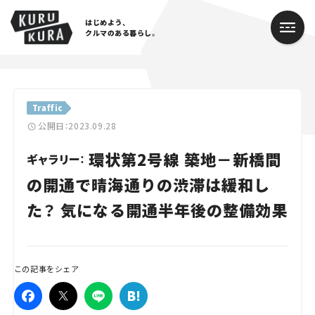
はじめよう、
クルマのある暮らし。
カテゴリ
Traffic
Cars
公開日：2023.09.28
環状第2号線 築地－新橋間
Lifestyle
ギャラリー：
の開通で晴海通りの渋滞は緩和し
Traffic
た？ 気になる開通半年後の整備効果
Special
Series
この記事をシェア
Campaign
人気のハッシュタグ