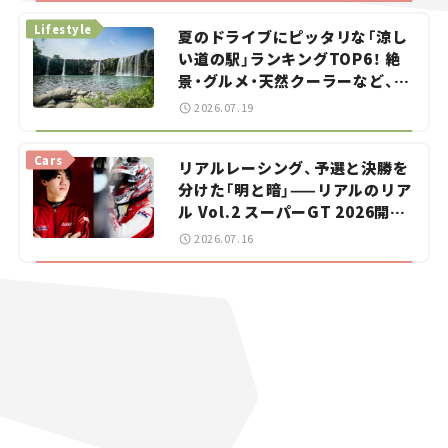
Lifestyle
夏のドライブにピッタリな「涼し
い道の駅」ランキングTOP6！ 絶
景・グルメ・天然クーラーなど、避
暑におすすめのスポットを紹介
2026.07.19
【道の駅マニアの推し駅ガイド】
vol.15
Cars
リアルレーシング、予選と決勝を
分けた「明と暗」——リアルのリア
ル Vol.2 スーパーGT 2026開幕
戦 岡山国際サーキット
2026.07.16