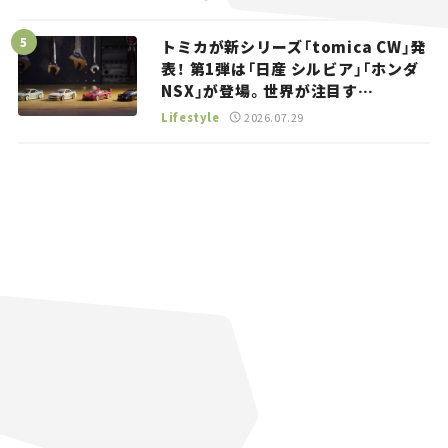
トミカが新シリーズ「tomica CW」発
表！ 第1弾は「日産 シルビア」「ホンダ
NSX」が登場。世界が注目す
る“JDM”に焦点【クルマとホビー】
Lifestyle
2026.07.29