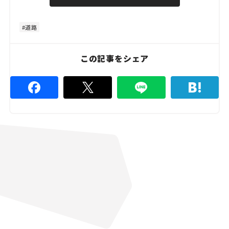
u
d
t
:
e
4
8
道路
.
8
9
%
この記事をシェア