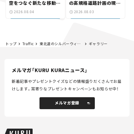
空をつなぐ新たな移動体
の高規格道路計画の現
験とは
状。「館山鴨川道路」で検
2026.08.04
2026.08.03
討進む【いま気になる道
路計画】
トップ
Traffic
東北道のシルバーウィークの渋滞は最大30km。18日上り、加須IC付近がピークか 【秋の連休 渋滞予測2023】
ギャラリー
メルマガ「KURU KURAニュース」
新着記事やプレゼントクイズなどの情報盛りだくさんでお届
けします。
耳寄りなプレゼントキャンペーンもお知らせ中！
メルマガ登録