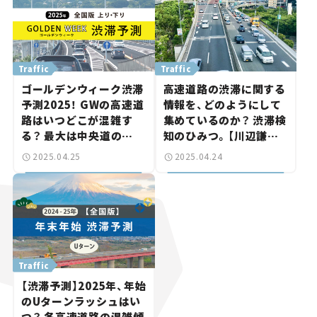
Traffic
Traffic
ゴールデンウィーク渋滞
高速道路の渋滞に関する
予測2025！ GWの高速道
情報を、どのようにして
路はいつどこが混雑す
集めているのか？ 渋滞検
る？ 最大は中央道の
知のひみつ。【川辺謙一
45km。
の「道路の科学」Vol.7】
2025.04.25
2025.04.24
Traffic
【渋滞予測】2025年、年始
のUターンラッシュはい
つ？ 各高速道路の混雑傾