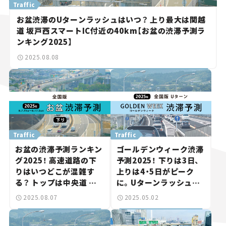
Traffic
お盆渋滞のUターンラッシュはいつ？ 上り最大は関越
道 坂戸西スマートIC付近の40km【お盆の渋滞予測ラ
ンキング2025】
2025.08.08
Traffic
Traffic
お盆の渋滞予測ランキン
ゴールデンウィーク渋滞
グ2025！ 高速道路の下
予測2025！ 下りは3日、
りはいつどこが混雑す
上りは4・5日がピーク
る？ トップは中央道 相
に。Uターンラッシュを
模湖IC付近の45km。
回避しよう。
2025.08.07
2025.05.02