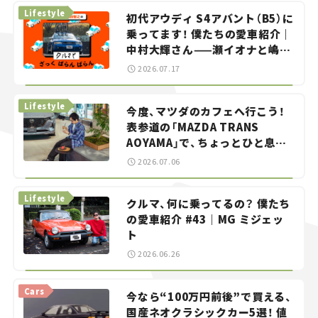
Lifestyle
初代アウディ S4アバント（B5）に
乗ってます！ 僕たちの愛車紹介｜
中村大輝さん——瀬イオナと嶋田
智之の「クルマでざっくばらんば
2026.07.17
らん！」＃20
Lifestyle
今度、マツダのカフェへ行こう！
表参道の「MAZDA TRANS
AOYAMA」で、ちょっとひと息。
——連載｜CCGとクルマでどうす
2026.07.06
る？＜第13回＞
Lifestyle
クルマ、何に乗ってるの？ 僕たち
の愛車紹介 #43｜MG ミジェッ
ト
2026.06.26
Cars
今なら“100万円前後”で買える、
国産ネオクラシックカー5選！ 値