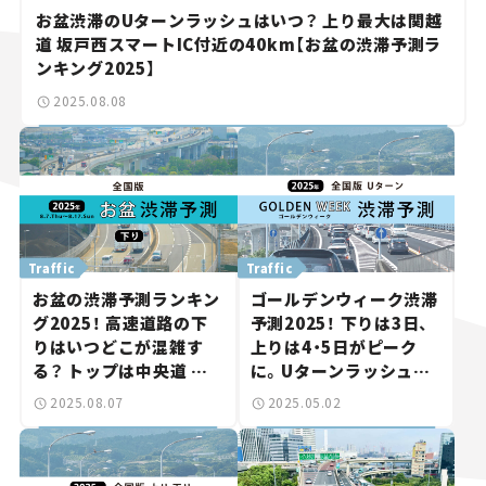
お盆渋滞のUターンラッシュはいつ？ 上り最大は関越
道 坂戸西スマートIC付近の40km【お盆の渋滞予測ラ
ンキング2025】
2025.08.08
Traffic
Traffic
お盆の渋滞予測ランキン
ゴールデンウィーク渋滞
グ2025！ 高速道路の下
予測2025！ 下りは3日、
りはいつどこが混雑す
上りは4・5日がピーク
る？ トップは中央道 相
に。Uターンラッシュを
模湖IC付近の45km。
回避しよう。
2025.08.07
2025.05.02