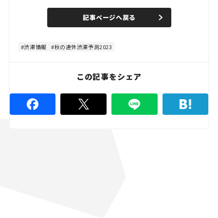
/
U
a
n
d
記事ページへ戻る
m
e
u
d
t
:
e
4
8
渋滞情報
秋の連休渋滞予測2023
.
8
9
%
この記事をシェア