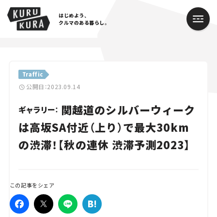
はじめよう、
クルマのある暮らし。
カテゴリ
Traffic
Cars
公開日：2023.09.14
関越道のシルバーウィーク
Lifestyle
ギャラリー：
は高坂SA付近（上り）で最大30km
Traffic
の渋滞！【秋の連休 渋滞予測2023】
Special
Series
この記事をシェア
Campaign
人気のハッシュタグ