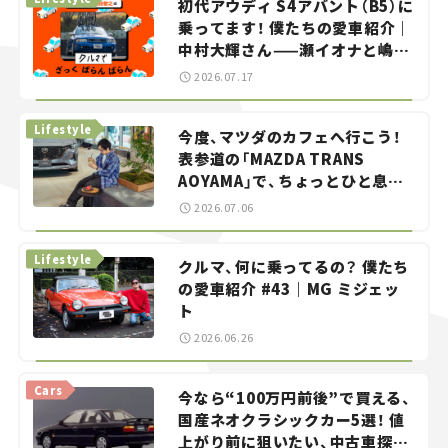
初代アウディ S4アバント（B5）に
乗ってます！ 僕たちの愛車紹介｜
中村大輝さん——瀬イオナと嶋田
智之の「クルマでざっくばらんば
2026.07.17
らん！」＃20
Lifestyle
今度、マツダのカフェへ行こう！
表参道の「MAZDA TRANS
AOYAMA」で、ちょっとひと息。
——連載｜CCGとクルマでどうす
2026.07.06
る？＜第13回＞
Lifestyle
クルマ、何に乗ってるの？ 僕たち
の愛車紹介 #43｜MG ミジェッ
ト
2026.06.26
Cars
今なら“100万円前後”で買える、
国産ネオクラシックカー5選！ 値
上がり前に狙いたい、中古車探し