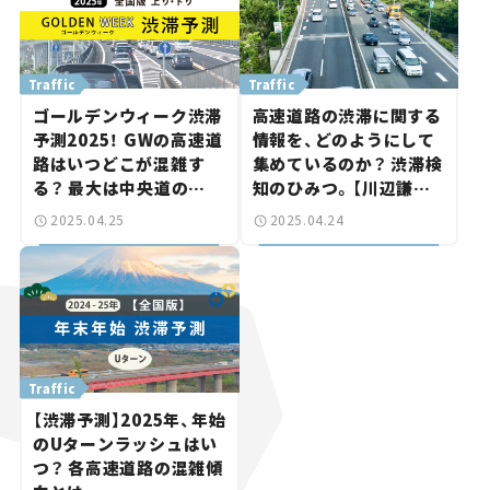
Traffic
Traffic
ゴールデンウィーク渋滞
高速道路の渋滞に関する
予測2025！ GWの高速道
情報を、どのようにして
路はいつどこが混雑す
集めているのか？ 渋滞検
る？ 最大は中央道の
知のひみつ。【川辺謙一
45km。
の「道路の科学」Vol.7】
2025.04.25
2025.04.24
Traffic
【渋滞予測】2025年、年始
のUターンラッシュはい
つ？ 各高速道路の混雑傾