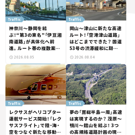
Traffic
Traffic
神奈川～静岡を結
岡山～津山に新たな高速
ぶ！“第3の東名”「伊豆湘
ルート！「空港津山道路」
南道路」が具体化へ前
はどこまでできた？ 国道
進。ルート帯の複数案検
53号の渋滞緩和に期待。
討へ。熱海まで信号ゼロ
岡山市側でも動きが【い
2026.08.05
2026.08.04
が実現？ 【いま気になる
ま気になる道路計画】
道路計画】
Traffic
Traffic
レクサスがヘリコプター
夢の「房総半島一周」高速
運航サービス開始！「レク
は実現するのか？ 茂原～
サスフライト」で陸・海・
鴨川～館山を結ぶ！ 3つ
空をつなぐ新たな移動体
の高規格道路計画の現