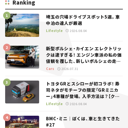
Ranking
埼玉の穴場ドライブスポット5選。車
中泊の達人が厳選
Lifestyle
2026.08.04
新型ポルシェ・カイエン エレクトリッ
クは速すぎる！ エンジン車派の私の価
値観を覆した、新しいポルシェの走
り。
Cars
2026.07.31
トヨタGRとスシローが初コラボ！ 寿
司ネタがモチーフの限定「GRミニカ
ー」4車種が登場。入手方法は？【クル
マとホビー】
Lifestyle
2026.08.04
BMC・ミニ｜ぼくは、車と生きてきた
#27