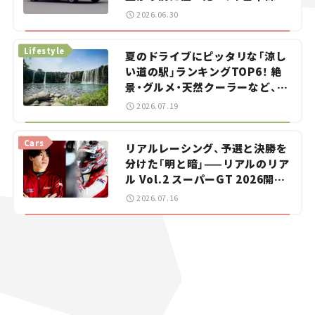
をお手伝い――ちょっとイケてるマ
2026.06.30
イカー選び #02
Lifestyle
夏のドライブにピッタリな「涼し
い道の駅」ランキングTOP6！ 絶
景・グルメ・天然クーラーなど、避
暑におすすめのスポットを紹介
2026.07.19
【道の駅マニアの推し駅ガイド】
vol.15
Cars
リアルレーシング、予選と決勝を
分けた「明と暗」——リアルのリア
ル Vol.2 スーパーGT 2026開幕
戦 岡山国際サーキット
2026.07.16