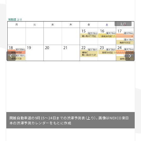
スズキ ジムニー｜Suzuki Jimny
スズキ｜Suzuki
マツダ｜Mazda
マツダ ロードスター｜Mazda Roadster
1/3
関越自動車道の9月15～24日までの渋滞予測表（上り）。画像はNEXCO東日
本の渋滞予測カレンダーをもとに作成
L
o