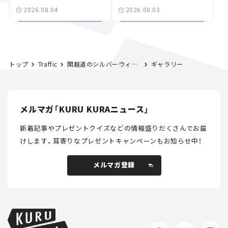
験とは
状。「館山鴨川道路」で検
2026.08.04
2026.08.03
討進む【いま気になる道
路計画】
トップ
Traffic
関越道のシルバーウィークは高坂SA付近（上り）で最大30kmの渋滞！【秋の連休 渋滞予測2023】
ギャラリー
メルマガ「KURU KURAニュース」
新着記事やプレゼントクイズなどの情報盛りだくさんでお届
けします。
耳寄りなプレゼントキャンペーンもお知らせ中！
メルマガ登録
メルマガ登録