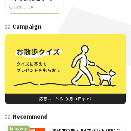
うどいいスポーツカ
2026.07.10
ー”の魅力
Campaign
応募はこちら！（8月31日まで）
Recommend
Lifestyle
初代アウディ S4アバント（B5）に