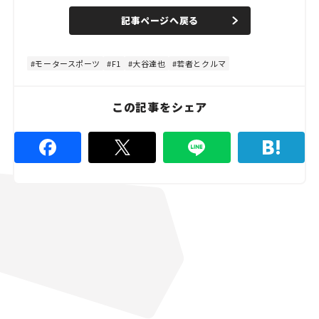
a
n
d
記事ページへ戻る
m
e
u
d
t
:
e
4
8
モータースポーツ
F1
大谷達也
若者とクルマ
.
8
9
%
この記事をシェア