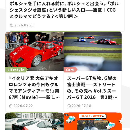
ポルシェを手に入れる前に、ポルシェと出会う。「ポル
シェスタジオ銀座」という新しい入口——連載｜CCG
とクルマでどうする？＜第14回＞
2026.07.28
Lifestyle
Cars
『イタリア発 大矢アキオ
スーパーGT名物、GWの
ロレンツォの今日もクル
富士決戦——ストリート
マでアンディアーモ！』第
の、その先へ Vol.3 スー
67回【Movie】——新しい
パーGT 2026 第2戦 富
スーパーカーショーで起
士スピードウェイ
2026.07.22
2026.07.18
きた、若者たちの「驚き」