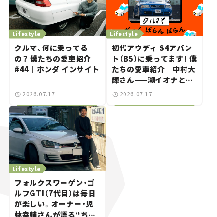
Lifestyle
Lifestyle
クルマ、何に乗ってる
初代アウディ S4アバン
の？ 僕たちの愛車紹介
ト（B5）に乗ってます！ 僕
#44｜ホンダ インサイト
たちの愛車紹介｜中村大
輝さん——瀬イオナと嶋
田智之の「クルマでざっ
2026.07.17
2026.07.17
くばらんばらん！」＃20
Lifestyle
フォルクスワーゲン・ゴ
ルフGTI（7代目）は毎日
が楽しい。オーナー・児
林幸輔さんが語る“ちょ