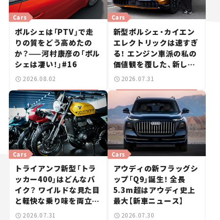
Cars
Cars
ポルシェは「PTV」で走
新型ポルシェ・カイエン
りの質をどう高めたの
エレクトリックは速すぎ
か？——河村康彦の「ポル
る！ エンジン車派の私の
シェは凄い！」#16
価値観を覆した、新しい
ポルシェの走り。
2026.08.02
2026.07.31
Cars
Cars
トライアンフ新型「トラ
アウディの新フラッグシ
ッカー400」はどんなバ
ップ「Q9」誕生！ 全長
イク？ ワイルドな見た目
5.3m超はアウディ史上
と軽快な乗り味を両立し
最大【新車ニュース】
た400ccフラットトラッ
2026.07.31
2026.07.30