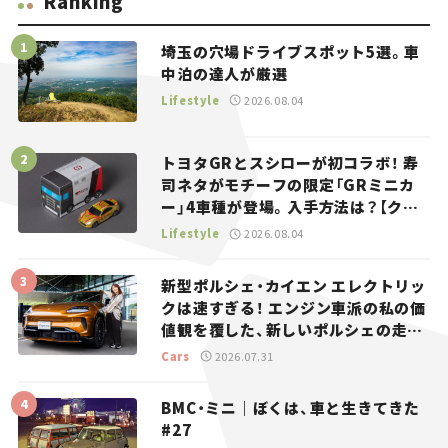
Ranking
埼玉の穴場ドライブスポット5選。車
中泊の達人が厳選
Lifestyle
2026.08.04
トヨタGRとスシローが初コラボ！ 寿
司ネタがモチーフの限定「GRミニカ
ー」4車種が登場。入手方法は？【クル
マとホビー】
Lifestyle
2026.08.04
新型ポルシェ・カイエン エレクトリッ
クは速すぎる！ エンジン車派の私の価
値観を覆した、新しいポルシェの走
り。
Cars
2026.07.31
BMC・ミニ｜ぼくは、車と生きてきた
#27