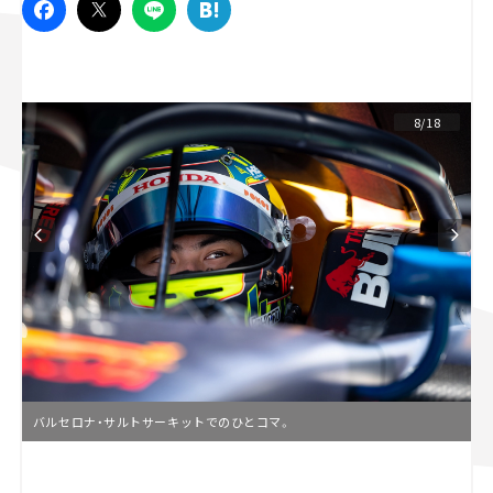
スズキ ジムニー｜Suzuki Jimny
スズキ｜Suzuki
マツダ｜Mazda
マツダ ロードスター｜Mazda Roadster
8/18
バルセロナ・サルトサーキットでのひとコマ。
L
o
/
U