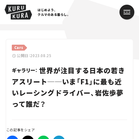
はじめよう、
クルマのある暮らし。
カテゴリ
Cars
Cars
公開日：2023.08.25
世界が注目する日本の若き
Lifestyle
ギャラリー：
アスリート──いま「F1」に最も近
Traffic
いレーシングドライバー、岩佐歩夢
Special
って誰だ？
Series
Campaign
この記事をシェア
人気のハッシュタグ