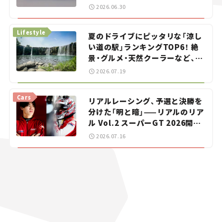
をお手伝い――ちょっとイケてるマ
2026.06.30
イカー選び #02
Lifestyle
夏のドライブにピッタリな「涼し
い道の駅」ランキングTOP6！ 絶
景・グルメ・天然クーラーなど、避
暑におすすめのスポットを紹介
2026.07.19
【道の駅マニアの推し駅ガイド】
vol.15
Cars
リアルレーシング、予選と決勝を
分けた「明と暗」——リアルのリア
ル Vol.2 スーパーGT 2026開幕
戦 岡山国際サーキット
2026.07.16