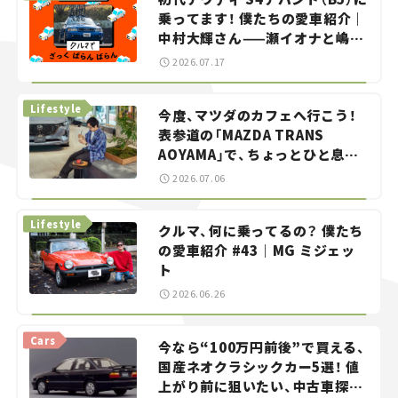
乗ってます！ 僕たちの愛車紹介｜
中村大輝さん——瀬イオナと嶋田
智之の「クルマでざっくばらんば
2026.07.17
らん！」＃20
Lifestyle
今度、マツダのカフェへ行こう！
表参道の「MAZDA TRANS
AOYAMA」で、ちょっとひと息。
——連載｜CCGとクルマでどうす
2026.07.06
る？＜第13回＞
Lifestyle
クルマ、何に乗ってるの？ 僕たち
の愛車紹介 #43｜MG ミジェッ
ト
2026.06.26
Cars
今なら“100万円前後”で買える、
国産ネオクラシックカー5選！ 値
上がり前に狙いたい、中古車探し