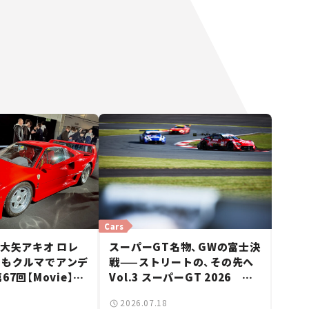
Cars
 大矢アキオ ロレ
スーパーGT名物、GWの富士決
日もクルマでアンデ
戦——ストリートの、その先へ
67回【Movie】
Vol.3 スーパーGT 2026 第2
スーパーカーショー
戦 富士スピードウェイ
2026.07.18
者たちの「驚き」