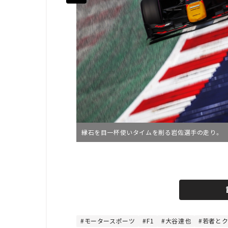
縁石を目一杯使いタイムを削る岩佐選手の走り。
L
o
/
U
a
n
d
m
e
u
d
t
:
e
4
4
モータースポーツ
F1
大谷達也
若者と
.