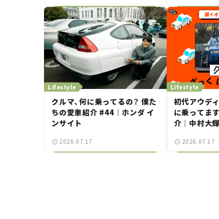
Lifestyle
Lifestyle
クルマ、何に乗ってるの？ 僕た
初代アウディ 
ちの愛車紹介 #44｜ホンダ イ
に乗ってます
ンサイト
介｜中村大
と嶋田智之の
2026.07.17
2026.07.17
ばらんばらん