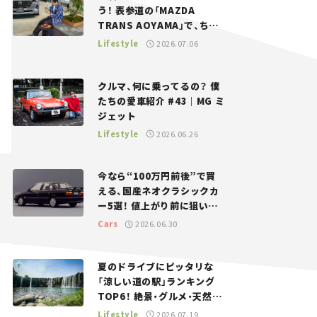
う！ 表参道の「MAZDA
TRANS AOYAMA」で、ちょ
っとひと息。——連載｜CCG
Lifestyle
2026.07.06
とクルマでどうする？＜第13
回＞
クルマ、何に乗ってるの？ 僕
たちの愛車紹介 #43｜MG ミ
ジェット
Lifestyle
2026.06.26
今なら“100万円前後”で買
える、国産ネオクラシックカ
ー5選！ 値上がり前に狙いた
い、中古車探しをお手伝い――ち
Cars
2026.06.30
ょっとイケてるマイカー選び
#02
夏のドライブにピッタリな
「涼しい道の駅」ランキング
TOP6！ 絶景・グルメ・天然ク
ーラーなど、避暑におすすめ
Lifestyle
2026.07.19