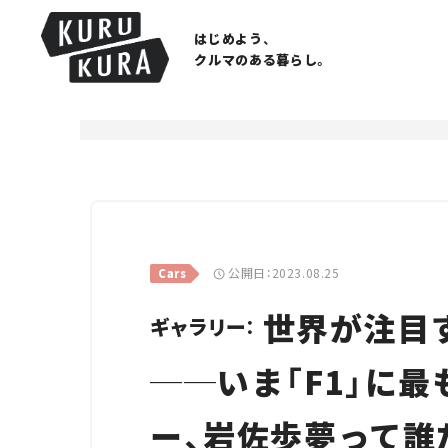
はじめよう、
クルマのある暮らし。
公開日：2023.08.25
Cars
世界が注目
ギャラリー：
──いま「F1」に
ー、岩佐歩夢って誰