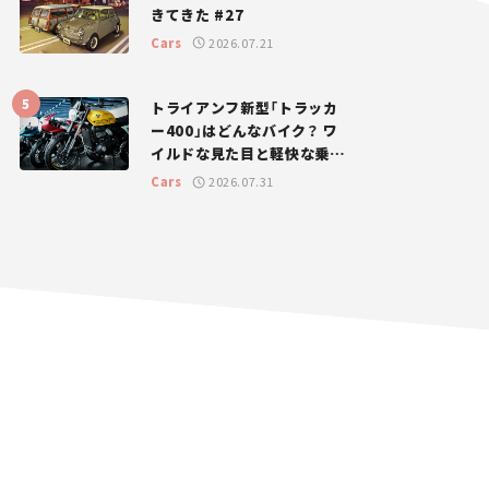
きてきた #27
Cars
2026.07.21
トライアンフ新型「トラッカ
ー400」はどんなバイク？ ワ
イルドな見た目と軽快な乗り
味を両立した400ccフラット
Cars
2026.07.31
トラッカー【試乗レビュー】