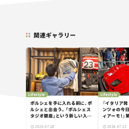
関連ギャラリー
Lifestyle
Lifestyle
ポルシェを手に入れる前に、ポ
『イタリア発
ルシェと出会う。「ポルシェス
ンツォの今
タジオ銀座」という新しい入口
ィアーモ！』第
——連載｜CCGとクルマでどう
——新しい
2026.07.28
2026.07.22
する？＜第14回＞
で起きた、若