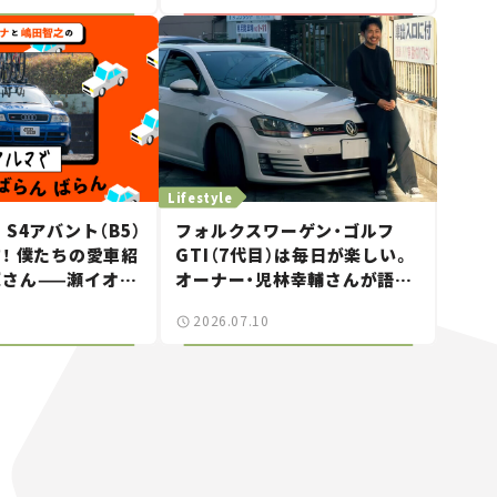
Lifestyle
S4アバント（B5）
フォルクスワーゲン・ゴルフ
！ 僕たちの愛車紹
GTI（7代目）は毎日が楽しい。
輝さん——瀬イオナ
オーナー・児林幸輔さんが語
「クルマでざっく
る“ちょうどいいスポーツカ
2026.07.10
！」＃20
ー”の魅力