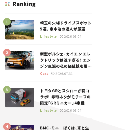
Ranking
埼玉の穴場ドライブスポット
5選。車中泊の達人が厳選
Lifestyle
2026.08.04
新型ポルシェ・カイエン エレ
クトリックは速すぎる！ エン
ジン車派の私の価値観を覆し
た、新しいポルシェの走り。
Cars
2026.07.31
トヨタGRとスシローが初コ
ラボ！ 寿司ネタがモチーフの
限定「GRミニカー」4車種が
登場。入手方法は？【クルマ
Lifestyle
2026.08.04
とホビー】
BMC・ミニ｜ぼくは、車と生