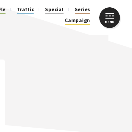
yle
Traffic
Special
Series
Campaign
MENU
CLOSE
人気のハッシュタグ
スズキ ジムニー｜Suzuki Jimny
スズキ｜Suzuki
マツダ｜Mazda
マツダ ロードスター｜Mazda Roadster