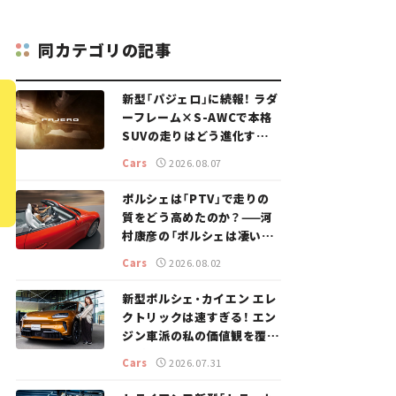
同カテゴリの記事
新型「パジェロ」に続報！ ラダ
ーフレーム×S-AWCで本格
SUVの走りはどう進化する？
【新車ニュース】
Cars
2026.08.07
ポルシェは「PTV」で走りの
質をどう高めたのか？——河
村康彦の「ポルシェは凄い！」
#16
Cars
2026.08.02
新型ポルシェ・カイエン エレ
クトリックは速すぎる！ エン
ジン車派の私の価値観を覆し
た、新しいポルシェの走り。
Cars
2026.07.31