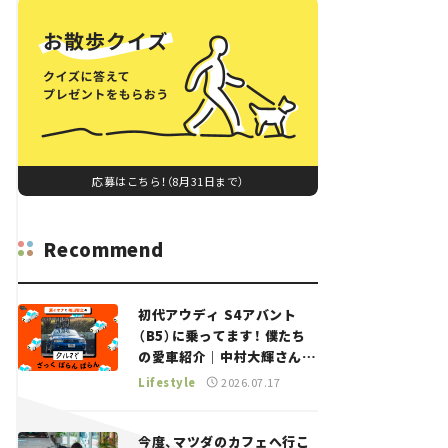
応募はこちら！（8月31日まで）
Recommend
初代アウディ S4アバント
（B5）に乗ってます！ 僕たち
の愛車紹介｜中村大輝さん
——瀬イオナと嶋田智之の
Lifestyle
2026.07.17
「クルマでざっくばらんばら
ん！」＃20
今度、マツダのカフェへ行こ