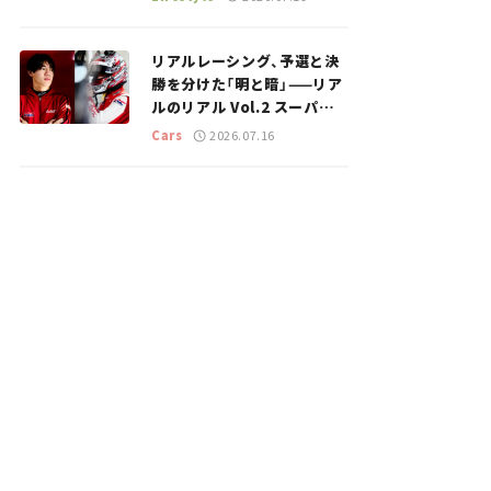
のスポットを紹介【道の駅マ
ニアの推し駅ガイド】vol.15
リアルレーシング、予選と決
勝を分けた「明と暗」——リア
ルのリアル Vol.2 スーパー
GT 2026開幕戦 岡山国際サ
Cars
2026.07.16
ーキット