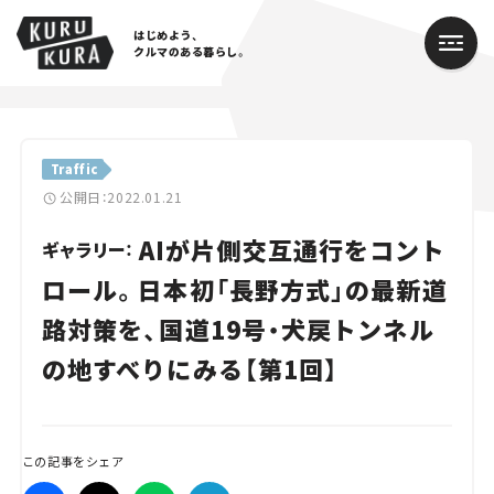
はじめよう、
クルマのある暮らし。
カテゴリ
Traffic
Cars
公開日：2022.01.21
AIが片側交互通行をコント
Lifestyle
ギャラリー：
ロール。日本初「長野方式」の最新道
Traffic
路対策を、国道19号・犬戻トンネル
Special
の地すべりにみる【第1回】
Series
Campaign
この記事をシェア
人気のハッシュタグ