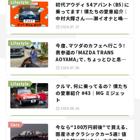
Lifestyle
初代アウディ S4アバント（B5）に
乗ってます！ 僕たちの愛車紹介｜
中村大輝さん——瀬イオナと嶋田
智之の「クルマでざっくばらんば
2026.07.17
らん！」＃20
Lifestyle
今度、マツダのカフェへ行こう！
表参道の「MAZDA TRANS
AOYAMA」で、ちょっとひと息。
——連載｜CCGとクルマでどうす
2026.07.06
る？＜第13回＞
Lifestyle
クルマ、何に乗ってるの？ 僕たち
の愛車紹介 #43｜MG ミジェッ
ト
2026.06.26
Cars
今なら“100万円前後”で買える、
国産ネオクラシックカー5選！ 値