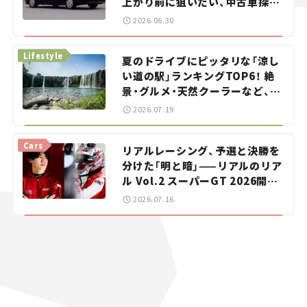
上がり前に狙いたい、中古車探し
をお手伝い――ちょっとイケてるマ
2026.06.30
イカー選び #02
Lifestyle
夏のドライブにピッタリな「涼し
い道の駅」ランキングTOP6！ 絶
景・グルメ・天然クーラーなど、避
暑におすすめのスポットを紹介
2026.07.19
【道の駅マニアの推し駅ガイド】
vol.15
Cars
リアルレーシング、予選と決勝を
分けた「明と暗」——リアルのリア
ル Vol.2 スーパーGT 2026開幕
戦 岡山国際サーキット
2026.07.16