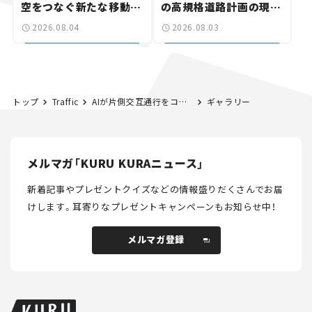
空をつなぐ新たな移動体
の高規格道路計画の現
験とは
状。「館山鴨川道路」で検
2026.08.04
2026.08.03
討進む【いま気になる道
路計画】
トップ
Traffic
AIが片側交互通行をコントロール。日本初「長野方式」の最新道路対策を、国道19号・犬戻トンネルの地すべりにみる【第1回】
ギャラリー
メルマガ「KURU KURAニュース」
新着記事やプレゼントクイズなどの情報盛りだくさんでお届
けします。
耳寄りなプレゼントキャンペーンもお知らせ中！
メルマガ登録