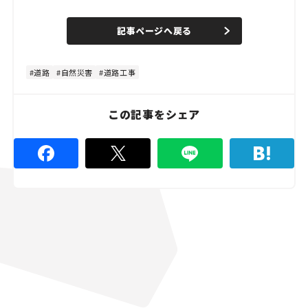
o
/
U
a
n
d
記事ページへ戻る
m
e
u
d
t
:
e
4
4
道路
自然災害
道路工事
.
4
4
%
この記事をシェア