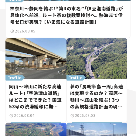
神奈川～静岡を結ぶ！“第3の東名”「伊豆湘南道路」が
具体化へ前進。ルート帯の複数案検討へ。熱海まで信
号ゼロが実現？ 【いま気になる道路計画】
2026.08.05
Traffic
Traffic
岡山～津山に新たな高速
夢の「房総半島一周」高速
ルート！「空港津山道路」
は実現するのか？ 茂原～
はどこまでできた？ 国道
鴨川～館山を結ぶ！ 3つ
53号の渋滞緩和に期待。
の高規格道路計画の現
岡山市側でも動きが【い
状。「館山鴨川道路」で検
2026.08.04
2026.08.03
ま気になる道路計画】
討進む【いま気になる道
路計画】