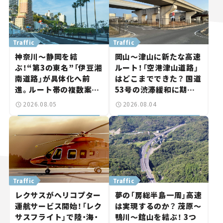
Traffic
Traffic
神奈川～静岡を結
岡山～津山に新たな高速
ぶ！“第3の東名”「伊豆湘
ルート！「空港津山道路」
南道路」が具体化へ前
はどこまでできた？ 国道
進。ルート帯の複数案検
53号の渋滞緩和に期待。
討へ。熱海まで信号ゼロ
岡山市側でも動きが【い
2026.08.05
2026.08.04
が実現？ 【いま気になる
ま気になる道路計画】
道路計画】
Traffic
Traffic
レクサスがヘリコプター
夢の「房総半島一周」高速
運航サービス開始！「レク
は実現するのか？ 茂原～
サスフライト」で陸・海・
鴨川～館山を結ぶ！ 3つ