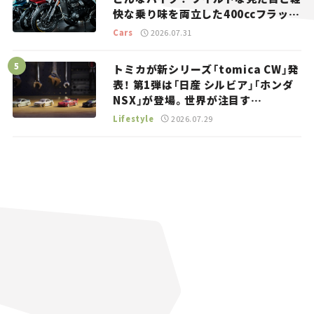
快な乗り味を両立した400ccフラット
トラッカー【試乗レビュー】
Cars
2026.07.31
トミカが新シリーズ「tomica CW」発
表！ 第1弾は「日産 シルビア」「ホンダ
NSX」が登場。世界が注目す
る“JDM”に焦点【クルマとホビー】
Lifestyle
2026.07.29