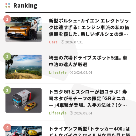
Ranking
新型ポルシェ・カイエン エレクトリッ
クは速すぎる！ エンジン車派の私の価
値観を覆した、新しいポルシェの走
り。
Cars
2026.07.31
埼玉の穴場ドライブスポット5選。車
中泊の達人が厳選
Lifestyle
2026.08.04
トヨタGRとスシローが初コラボ！ 寿
司ネタがモチーフの限定「GRミニカ
ー」4車種が登場。入手方法は？【クル
マとホビー】
Lifestyle
2026.08.04
トライアンフ新型「トラッカー400」は
どんなバイク？ ワイルドな見た目と軽