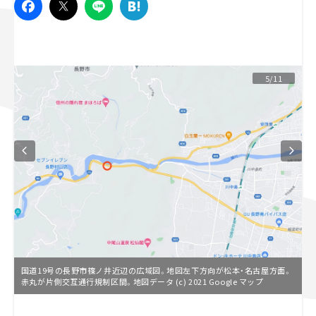
スズキ ジムニー｜Suzuki Jimny
スズキ｜Suzuki
マツダ｜Mazda
マツダ ロードスター｜Mazda Roadster
5/11
国道19号の長野市篠ノ井近辺の広域図。地図左下方向が松本・名古屋方面。
赤丸が片側交互通行規制区間。地図データ (c) 2021 Google マップ
L