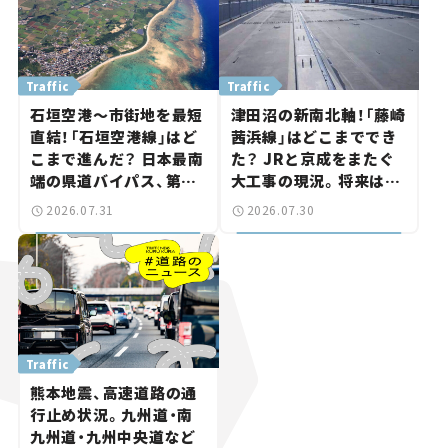
Traffic
Traffic
石垣空港～市街地を最短
津田沼の新南北軸！「藤崎
直結！「石垣空港線」はど
茜浜線」はどこまででき
こまで進んだ？ 日本最南
た？ JRと京成をまたぐ
端の県道バイパス、第2
大工事の現況。将来は
工区も延伸開通 【いま気
「習志野～鎌ケ谷」を最短
2026.07.31
2026.07.30
になる道路計画】
直結【いま気になる道路
計画】
Traffic
熊本地震、高速道路の通
行止め状況。九州道・南
九州道・九州中央道など