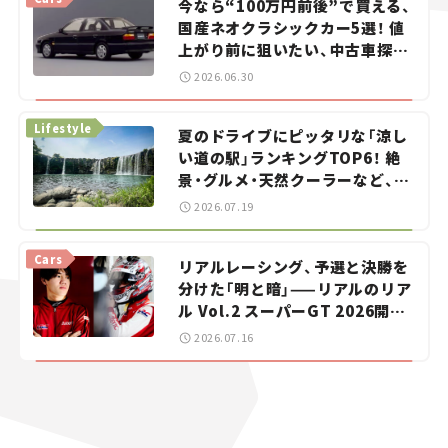
今なら“100万円前後”で買える、
国産ネオクラシックカー5選！ 値
上がり前に狙いたい、中古車探し
をお手伝い――ちょっとイケてるマ
2026.06.30
イカー選び #02
Lifestyle
夏のドライブにピッタリな「涼し
い道の駅」ランキングTOP6！ 絶
景・グルメ・天然クーラーなど、避
暑におすすめのスポットを紹介
2026.07.19
【道の駅マニアの推し駅ガイド】
vol.15
Cars
リアルレーシング、予選と決勝を
分けた「明と暗」——リアルのリア
ル Vol.2 スーパーGT 2026開幕
戦 岡山国際サーキット
2026.07.16