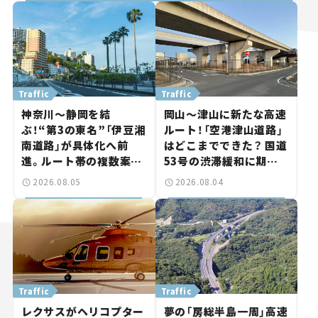
Traffic
Traffic
神奈川～静岡を結
岡山～津山に新たな高速
ぶ！“第3の東名”「伊豆湘
ルート！「空港津山道路」
南道路」が具体化へ前
はどこまでできた？ 国道
進。ルート帯の複数案検
53号の渋滞緩和に期待。
討へ。熱海まで信号ゼロ
岡山市側でも動きが【い
2026.08.05
2026.08.04
が実現？ 【いま気になる
ま気になる道路計画】
道路計画】
Traffic
Traffic
レクサスがヘリコプター
夢の「房総半島一周」高速