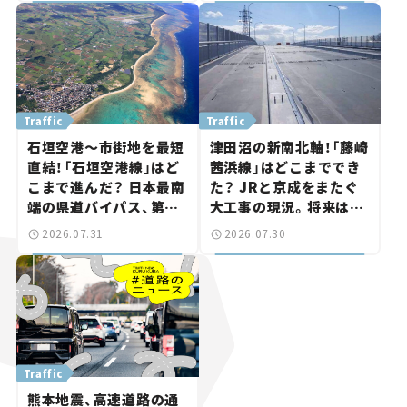
路計画】
Traffic
Traffic
石垣空港～市街地を最短
津田沼の新南北軸！「藤崎
直結！「石垣空港線」はど
茜浜線」はどこまででき
こまで進んだ？ 日本最南
た？ JRと京成をまたぐ
端の県道バイパス、第2
大工事の現況。将来は
工区も延伸開通 【いま気
「習志野～鎌ケ谷」を最短
2026.07.31
2026.07.30
になる道路計画】
直結【いま気になる道路
計画】
Traffic
熊本地震、高速道路の通