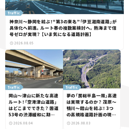
Traffic
神奈川～静岡を結ぶ！“第3の東名”「伊豆湘南道路」が
具体化へ前進。ルート帯の複数案検討へ。熱海まで信
号ゼロが実現？ 【いま気になる道路計画】
2026.08.05
Traffic
Traffic
岡山～津山に新たな高速
夢の「房総半島一周」高速
ルート！「空港津山道路」
は実現するのか？ 茂原～
はどこまでできた？ 国道
鴨川～館山を結ぶ！ 3つ
53号の渋滞緩和に期待。
の高規格道路計画の現
岡山市側でも動きが【い
状。「館山鴨川道路」で検
2026.08.04
2026.08.03
ま気になる道路計画】
討進む【いま気になる道