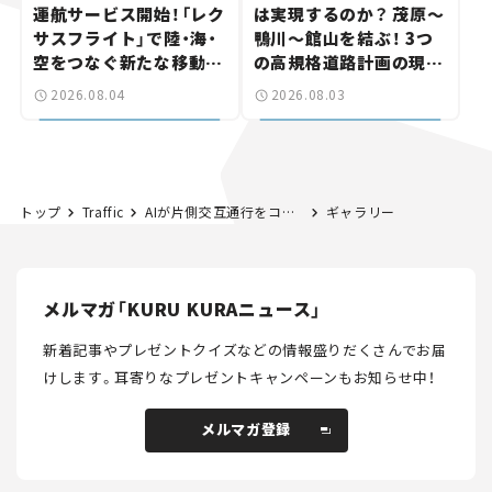
運航サービス開始！「レク
は実現するのか？ 茂原～
サスフライト」で陸・海・
鴨川～館山を結ぶ！ 3つ
空をつなぐ新たな移動体
の高規格道路計画の現
験とは
状。「館山鴨川道路」で検
2026.08.04
2026.08.03
討進む【いま気になる道
路計画】
トップ
Traffic
AIが片側交互通行をコントロール。日本初「長野方式」の最新道路対策を、国道19号・犬戻トンネルの地すべりにみる【第1回】
ギャラリー
メルマガ「KURU KURAニュース」
新着記事やプレゼントクイズなどの情報盛りだくさんでお届
けします。
耳寄りなプレゼントキャンペーンもお知らせ中！
メルマガ登録