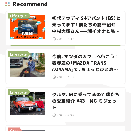
Recommend
Lifestyle
初代アウディ S4アバント（B5）に
乗ってます！ 僕たちの愛車紹介｜
中村大輝さん——瀬イオナと嶋田
智之の「クルマでざっくばらんば
2026.07.17
らん！」＃20
Lifestyle
今度、マツダのカフェへ行こう！
表参道の「MAZDA TRANS
AOYAMA」で、ちょっとひと息。
——連載｜CCGとクルマでどうす
2026.07.06
る？＜第13回＞
Lifestyle
クルマ、何に乗ってるの？ 僕たち
の愛車紹介 #43｜MG ミジェッ
ト
2026.06.26
Cars