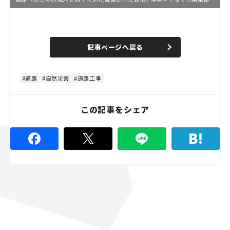
L
o
/
U
a
n
d
記事ページへ戻る
m
e
u
d
t
:
e
4
4
道路
自然災害
道路工事
.
4
5
%
この記事をシェア