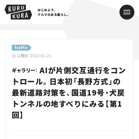
はじめよう、
クルマのある暮らし。
カテゴリ
Traffic
Cars
公開日：2022.01.21
AIが片側交互通行をコン
Lifestyle
ギャラリー：
トロール。日本初「長野方式」の
Traffic
最新道路対策を、国道19号・犬戻
Special
トンネルの地すべりにみる【第1
Series
回】
Campaign
人気のハッシュタグ