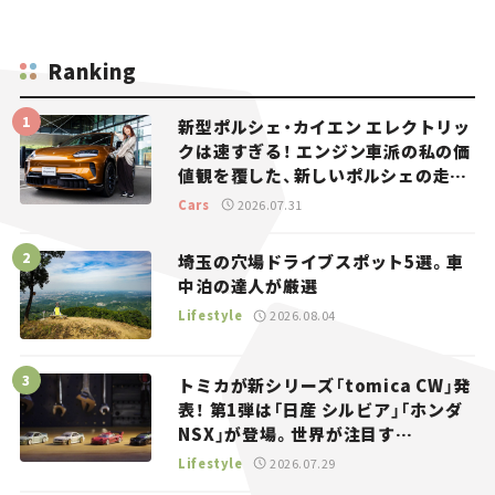
Ranking
新型ポルシェ・カイエン エレクトリッ
クは速すぎる！ エンジン車派の私の価
値観を覆した、新しいポルシェの走
り。
Cars
2026.07.31
埼玉の穴場ドライブスポット5選。車
中泊の達人が厳選
Lifestyle
2026.08.04
トミカが新シリーズ「tomica CW」発
表！ 第1弾は「日産 シルビア」「ホンダ
NSX」が登場。世界が注目す
る“JDM”に焦点【クルマとホビー】
Lifestyle
2026.07.29