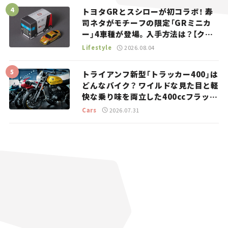
トヨタGRとスシローが初コラボ！ 寿
司ネタがモチーフの限定「GRミニカ
ー」4車種が登場。入手方法は？【クル
マとホビー】
Lifestyle
2026.08.04
トライアンフ新型「トラッカー400」は
どんなバイク？ ワイルドな見た目と軽
快な乗り味を両立した400ccフラット
トラッカー【試乗レビュー】
Cars
2026.07.31