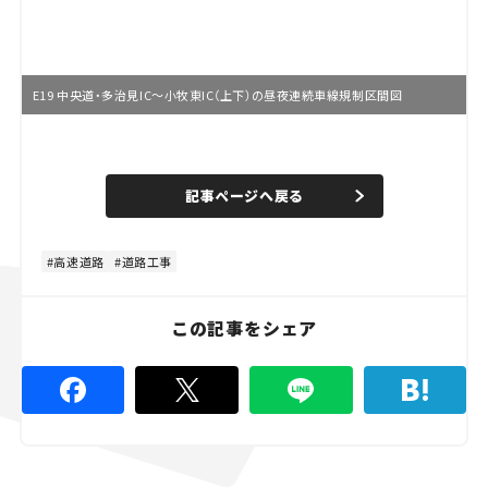
E19 中央道・多治見IC～小牧東IC（上下）の昼夜連続車線規制区間図
L
o
/
U
a
n
d
記事ページへ戻る
m
e
u
d
t
:
e
4
8
高速道路
道路工事
.
8
9
%
この記事をシェア