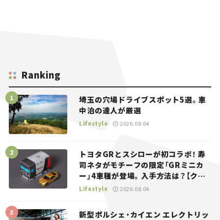
Ranking
埼玉の穴場ドライブスポット5選。車
中泊の達人が厳選
Lifestyle
2026.08.04
トヨタGRとスシローが初コラボ！ 寿
司ネタがモチーフの限定「GRミニカ
ー」4車種が登場。入手方法は？【クル
マとホビー】
Lifestyle
2026.08.04
新型ポルシェ・カイエン エレクトリッ