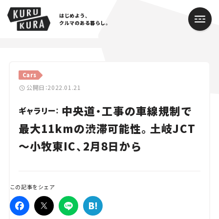
はじめよう、
クルマのある暮らし。
カテゴリ
Cars
Cars
公開日：2022.01.21
中央道・工事の車線規制で
Lifestyle
ギャラリー：
最大11kmの渋滞可能性。土岐JCT
Traffic
～小牧東IC、2月8日から
Special
Series
この記事をシェア
Campaign
人気のハッシュタグ