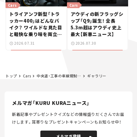
Cars
Cars
トライアンフ新型「トラ
アウディの新フラッグシ
ッカー400」はどんなバ
ップ「Q9」誕生！ 全長
イク？ ワイルドな見た目
5.3m超はアウディ史上
と軽快な乗り味を両立し
最大【新車ニュース】
た400ccフラットトラッ
2026.07.31
2026.07.30
カー【試乗レビュー】
トップ
Cars
中央道・工事の車線規制で最大11kmの渋滞可能性。土岐JCT～小牧東IC、2月8日から
ギャラリー
メルマガ「KURU KURAニュース」
新着記事やプレゼントクイズなどの情報盛りだくさんでお届
けします。
耳寄りなプレゼントキャンペーンもお知らせ中！
メルマガ登録