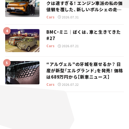
クは速すぎる！ エンジン車派の私の価
値観を覆した、新しいポルシェの走
り。
Cars
2026.07.31
BMC・ミニ｜ぼくは、車と生きてきた
#27
Cars
2026.07.21
“アルヴェル”の牙城を崩せるか？ 日
産が新型「エルグランド」を発売！ 価格
は689万円から【新車ニュース】
Cars
2026.07.22