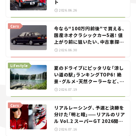
ト
2026.06.26
Cars
今なら“100万円前後”で買える、
国産ネオクラシックカー5選！ 値
上がり前に狙いたい、中古車探し
をお手伝い――ちょっとイケてるマ
2026.06.30
イカー選び #02
Lifestyle
夏のドライブにピッタリな「涼し
い道の駅」ランキングTOP6！ 絶
景・グルメ・天然クーラーなど、避
暑におすすめのスポットを紹介
2026.07.19
【道の駅マニアの推し駅ガイド】
vol.15
Cars
リアルレーシング、予選と決勝を
分けた「明と暗」——リアルのリア
ル Vol.2 スーパーGT 2026開幕
戦 岡山国際サーキット
2026.07.16