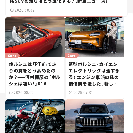
格SUVの走りはどう進化する？【新車ニュース】
2026.08.07
Cars
Cars
ポルシェは「PTV」で走
新型ポルシェ・カイエン
りの質をどう高めたの
エレクトリックは速すぎ
か？——河村康彦の「ポル
る！ エンジン車派の私の
シェは凄い！」#16
価値観を覆した、新しい
ポルシェの走り。
2026.08.02
2026.07.31