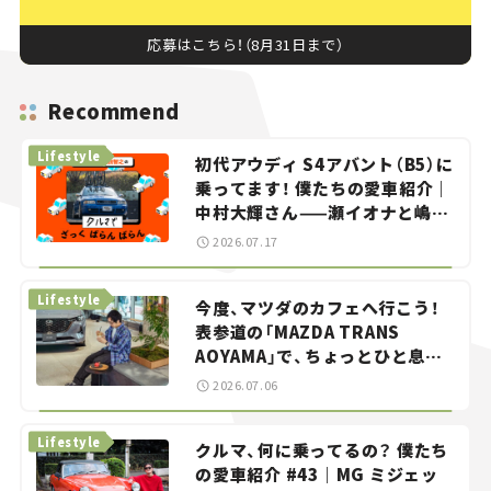
応募はこちら！（8月31日まで）
Recommend
Lifestyle
初代アウディ S4アバント（B5）に
乗ってます！ 僕たちの愛車紹介｜
中村大輝さん——瀬イオナと嶋田
智之の「クルマでざっくばらんば
2026.07.17
らん！」＃20
Lifestyle
今度、マツダのカフェへ行こう！
表参道の「MAZDA TRANS
AOYAMA」で、ちょっとひと息。
——連載｜CCGとクルマでどうす
2026.07.06
る？＜第13回＞
Lifestyle
クルマ、何に乗ってるの？ 僕たち
の愛車紹介 #43｜MG ミジェッ