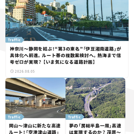
Traffic
神奈川～静岡を結ぶ！“第3の東名”「伊豆湘南道路」が
具体化へ前進。ルート帯の複数案検討へ。熱海まで信
号ゼロが実現？ 【いま気になる道路計画】
2026.08.05
Traffic
Traffic
岡山～津山に新たな高速
夢の「房総半島一周」高速
ルート！「空港津山道路」
は実現するのか？ 茂原～