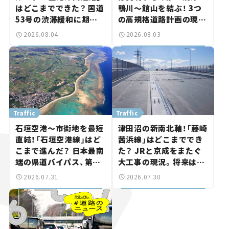
はどこまでできた？ 国道
鴨川～館山を結ぶ！ 3つ
53号の渋滞緩和に期待。
の高規格道路計画の現
岡山市側でも動きが【い
状。「館山鴨川道路」で検
2026.08.04
2026.08.03
ま気になる道路計画】
討進む【いま気になる道
路計画】
Traffic
Traffic
石垣空港～市街地を最短
津田沼の新南北軸！「藤崎
直結！「石垣空港線」はど
茜浜線」はどこまででき
こまで進んだ？ 日本最南
た？ JRと京成をまたぐ
端の県道バイパス、第2
大工事の現況。将来は
工区も延伸開通 【いま気
「習志野～鎌ケ谷」を最短
2026.07.31
2026.07.30
になる道路計画】
直結【いま気になる道路
計画】