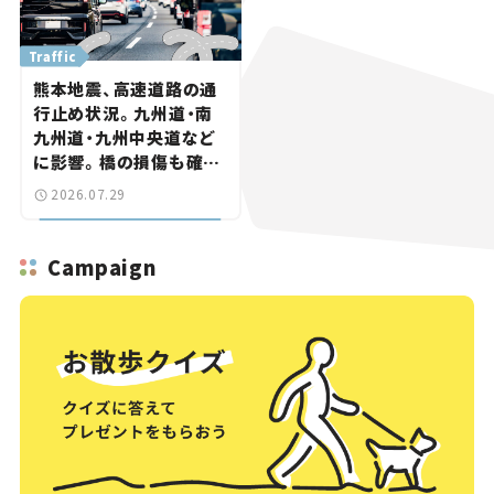
Traffic
熊本地震、高速道路の通
行止め状況。九州道・南
九州道・九州中央道など
に影響。橋の損傷も確認
【道路のニュース】
2026.07.29
Campaign