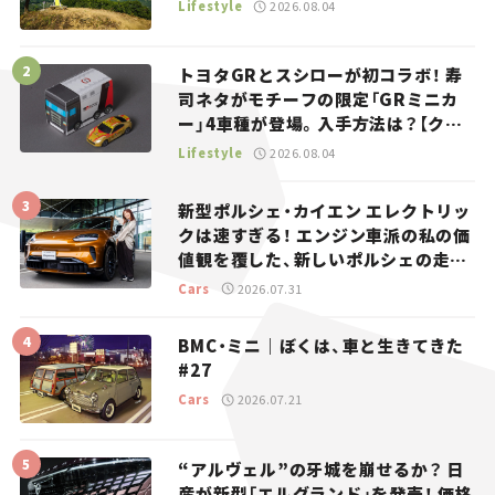
Lifestyle
2026.08.04
トヨタGRとスシローが初コラボ！ 寿
司ネタがモチーフの限定「GRミニカ
ー」4車種が登場。入手方法は？【クル
マとホビー】
Lifestyle
2026.08.04
新型ポルシェ・カイエン エレクトリッ
クは速すぎる！ エンジン車派の私の価
値観を覆した、新しいポルシェの走
り。
Cars
2026.07.31
BMC・ミニ｜ぼくは、車と生きてきた
#27
Cars
2026.07.21
“アルヴェル”の牙城を崩せるか？ 日
産が新型「エルグランド」を発売！ 価格