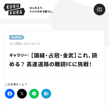
はじめよう、
クルマのある暮らし。
カテゴリ
Traffic
Cars
公開日：2023.08.15
【国縫・占冠・金武】これ、読
Lifestyle
ギャラリー：
める？ 高速道路の難読ICに挑戦！
Traffic
Special
この記事をシェア
Series
Campaign
人気のハッシュタグ