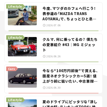
Lifestyle
今度、マツダのカフェへ行こう！
表参道の「MAZDA TRANS
AOYAMA」で、ちょっとひと息。
——連載｜CCGとクルマでどうす
2026.07.06
る？＜第13回＞
Lifestyle
クルマ、何に乗ってるの？ 僕たち
の愛車紹介 #43｜MG ミジェッ
ト
2026.06.26
Cars
今なら“100万円前後”で買える、
国産ネオクラシックカー5選！ 値
上がり前に狙いたい、中古車探し
をお手伝い――ちょっとイケてるマ
2026.06.30
イカー選び #02
Lifestyle
夏のドライブにピッタリな「涼し
い道の駅」ランキングTOP6！ 絶