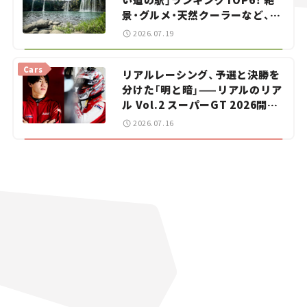
景・グルメ・天然クーラーなど、避
暑におすすめのスポットを紹介
2026.07.19
【道の駅マニアの推し駅ガイド】
vol.15
Cars
リアルレーシング、予選と決勝を
分けた「明と暗」——リアルのリア
ル Vol.2 スーパーGT 2026開幕
戦 岡山国際サーキット
2026.07.16