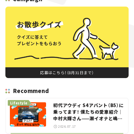
応募はこちら！（8月31日まで）
Recommend
Lifestyle
初代アウディ S4アバント（B5）に
乗ってます！ 僕たちの愛車紹介｜
中村大輝さん——瀬イオナと嶋田
智之の「クルマでざっくばらんば
2026.07.17
らん！」＃20