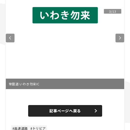
スズキ ジムニー｜Suzuki Jimny
スズキ｜Suzuki
3/13
マツダ｜Mazda
マツダ ロードスター｜Mazda Roadster
常磐道 いわき勿来IC
記事ページへ戻る
高速道路
トリビア