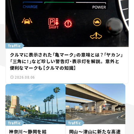
Traffic
クルマに表示された「亀マーク」の意味とは？「ヤカン」
「三角に！」など珍しい警告灯・表示灯を解説。 意外と
便利なマークも【クルマの知識】
2026.08.06
Traffic
Traffic
神奈川～静岡を結
岡山～津山に新たな高速