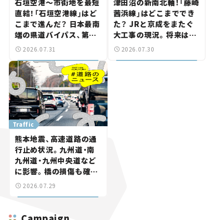
石垣空港～市街地を最短
津田沼の新南北軸！「藤崎
直結！「石垣空港線」はど
茜浜線」はどこまででき
こまで進んだ？ 日本最南
た？ JRと京成をまたぐ
端の県道バイパス、第2
大工事の現況。将来は
工区も延伸開通 【いま気
「習志野～鎌ケ谷」を最短
2026.07.31
2026.07.30
になる道路計画】
直結【いま気になる道路
計画】
Traffic
熊本地震、高速道路の通
行止め状況。九州道・南
九州道・九州中央道など
に影響。橋の損傷も確認
【道路のニュース】
2026.07.29
Campaign