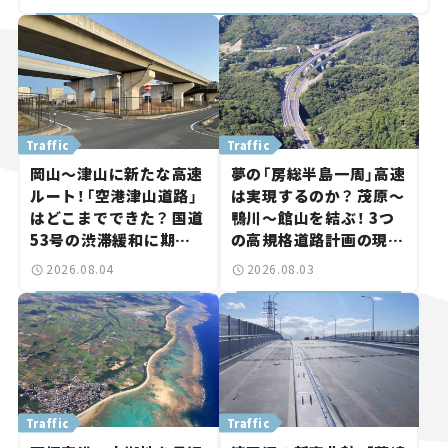
Traffic
Traffic
岡山～津山に新たな高速
夢の「房総半島一周」高速
ルート！「空港津山道路」
は実現するのか？ 茂原～
はどこまでできた？ 国道
鴨川～館山を結ぶ！ 3つ
53号の渋滞緩和に期待。
の高規格道路計画の現
岡山市側でも動きが【い
状。「館山鴨川道路」で検
2026.08.04
2026.08.03
ま気になる道路計画】
討進む【いま気になる道
路計画】
Traffic
Traffic