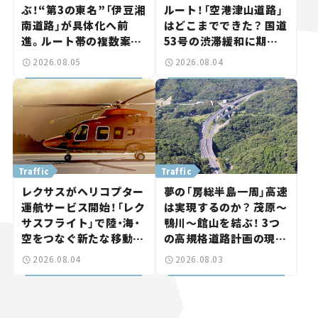
ぶ！“第3の東名”「伊豆湘
ルート！「空港津山道路」
南道路」が具体化へ前
はどこまでできた？ 国道
進。ルート帯の複数案検
53号の渋滞緩和に期待。
討へ。熱海まで信号ゼロ
岡山市側でも動きが【い
2026.08.05
2026.08.04
が実現？ 【いま気になる
ま気になる道路計画】
道路計画】
Traffic
Traffic
レクサスがヘリコプター
夢の「房総半島一周」高速
運航サービス開始！「レク
は実現するのか？ 茂原～
サスフライト」で陸・海・
鴨川～館山を結ぶ！ 3つ
空をつなぐ新たな移動体
の高規格道路計画の現
験とは
状。「館山鴨川道路」で検
2026.08.04
2026.08.03
討進む【いま気になる道
路計画】