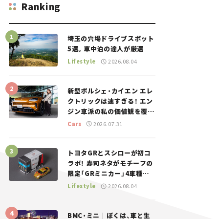
Ranking
埼玉の穴場ドライブスポット
5選。車中泊の達人が厳選
Lifestyle
2026.08.04
新型ポルシェ・カイエン エレ
クトリックは速すぎる！ エン
ジン車派の私の価値観を覆し
た、新しいポルシェの走り。
Cars
2026.07.31
トヨタGRとスシローが初コ
ラボ！ 寿司ネタがモチーフの
限定「GRミニカー」4車種が
登場。入手方法は？【クルマ
Lifestyle
2026.08.04
とホビー】
BMC・ミニ｜ぼくは、車と生