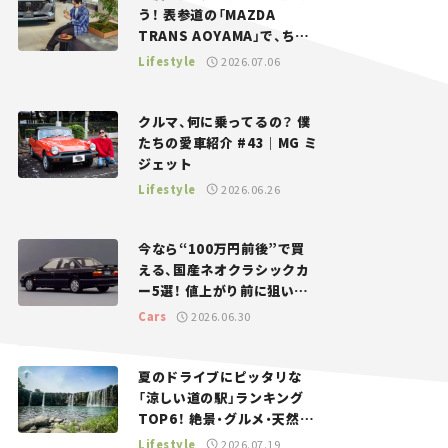
う！ 表参道の「MAZDA
TRANS AOYAMA」で、ちょ
っとひと息。——連載｜CCG
Lifestyle
2026.07.06
とクルマでどうする？＜第13
回＞
クルマ、何に乗ってるの？ 僕
たちの愛車紹介 #43｜MG ミ
ジェット
Lifestyle
2026.06.26
今なら“100万円前後”で買
える、国産ネオクラシックカ
ー5選！ 値上がり前に狙いた
い、中古車探しをお手伝い――ち
Cars
2026.06.30
ょっとイケてるマイカー選び
#02
夏のドライブにピッタリな
「涼しい道の駅」ランキング
TOP6！ 絶景・グルメ・天然ク
ーラーなど、避暑におすすめ
Lifestyle
2026.07.19