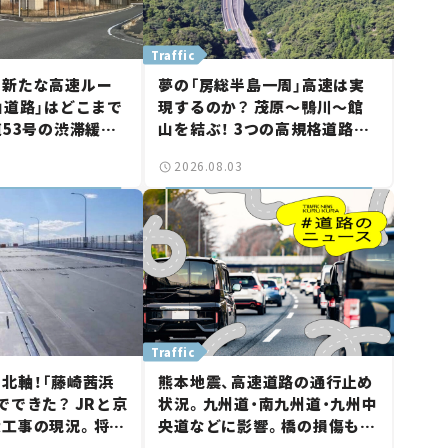
Traffic
に新たな高速ルー
夢の「房総半島一周」高速は実
山道路」はどこまで
現するのか？ 茂原～鴨川～館
道53号の渋滞緩和
山を結ぶ！ 3つの高規格道路計
山市側でも動きが
画の現状。「館山鴨川道路」で検
2026.08.03
る道路計画】
討進む【いま気になる道路計
画】
Traffic
北軸！「藤崎茜浜
熊本地震、高速道路の通行止め
でできた？ JRと京
状況。九州道・南九州道・九州中
大工事の現況。将来
央道などに影響。橋の損傷も確
鎌ケ谷」を最短直
認【道路のニュース】