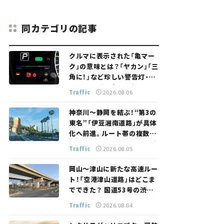
同カテゴリの記事
クルマに表示された「亀マー
ク」の意味とは？「ヤカン」「三
角に！」など珍しい警告灯・表
示灯を解説。 意外と便利なマ
Traffic
2026.08.06
ークも【クルマの知識】
神奈川～静岡を結ぶ！“第3の
東名”「伊豆湘南道路」が具体
化へ前進。ルート帯の複数案
検討へ。熱海まで信号ゼロが
Traffic
2026.08.05
実現？ 【いま気になる道路計
画】
岡山～津山に新たな高速ルー
ト！「空港津山道路」はどこま
でできた？ 国道53号の渋滞
緩和に期待。岡山市側でも動
Traffic
2026.08.04
きが【いま気になる道路計画】