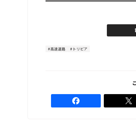
L
o
/
U
a
n
d
m
e
u
d
t
:
e
4
4
高速道路
トリビア
.
4
4
%