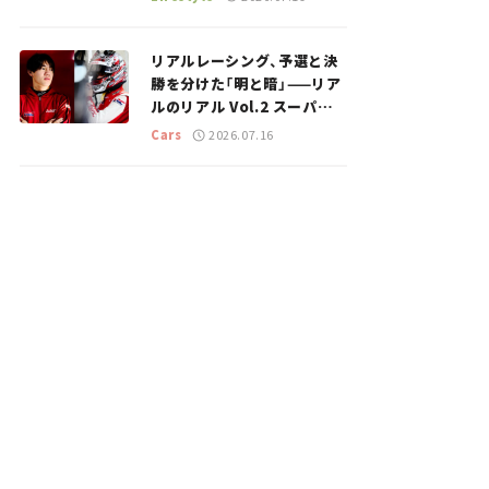
のスポットを紹介【道の駅マ
ニアの推し駅ガイド】vol.15
リアルレーシング、予選と決
勝を分けた「明と暗」——リア
ルのリアル Vol.2 スーパー
GT 2026開幕戦 岡山国際サ
Cars
2026.07.16
ーキット