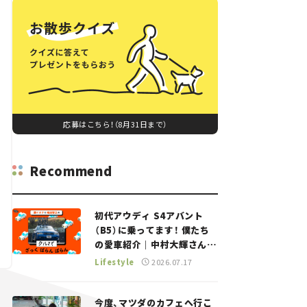
応募はこちら！（8月31日まで）
Recommend
初代アウディ S4アバント
（B5）に乗ってます！ 僕たち
の愛車紹介｜中村大輝さん
——瀬イオナと嶋田智之の
Lifestyle
2026.07.17
「クルマでざっくばらんばら
ん！」＃20
今度、マツダのカフェへ行こ