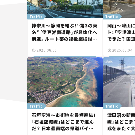
Traffic
Traffic
神奈川～静岡を結ぶ！“第3の東
岡山～津山
名”「伊豆湘南道路」が具体化へ
ト！「空港津
前進。ルート帯の複数案検討
できた？ 国
へ。熱海まで信号ゼロが実現？
に期待。岡
2026.08.05
2026.08.04
【いま気になる道路計画】
【いま気にな
Traffic
Traffic
石垣空港～市街地を最短直結！
津田沼の新南
「石垣空港線」はどこまで進ん
線」はどこま
だ？ 日本最南端の県道バイパ
成をまたぐ
ス、第2工区も延伸開通 【いま
は「習志野～