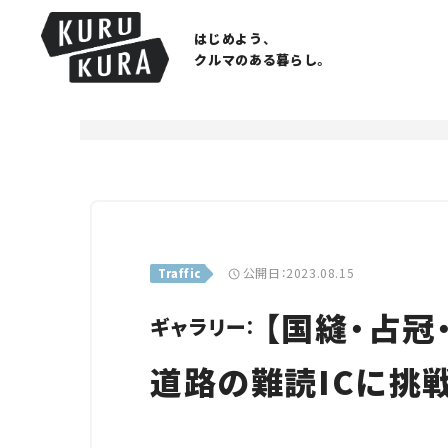
はじめよう、
クルマのある暮らし。
公開日：2023.08.15
Traffic
【国縫・占冠
ギャラリー：
道路の難読ICに挑戦