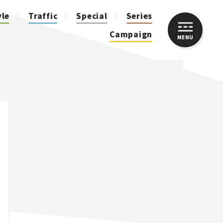
yle
Traffic
Special
Series
Campaign
MENU
CLOSE
人気のハッシュタグ
スズキ ジムニー｜Suzuki Jimny
スズキ｜Suzuki
マツダ｜Mazda
マツダ ロードスター｜Mazda Roadster