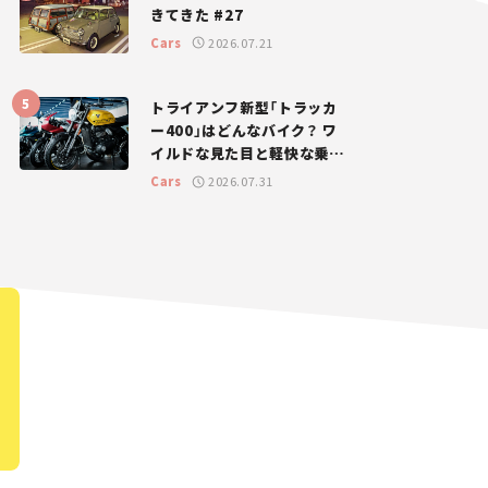
きてきた #27
Cars
2026.07.21
トライアンフ新型「トラッカ
ー400」はどんなバイク？ ワ
イルドな見た目と軽快な乗り
味を両立した400ccフラット
Cars
2026.07.31
トラッカー【試乗レビュー】