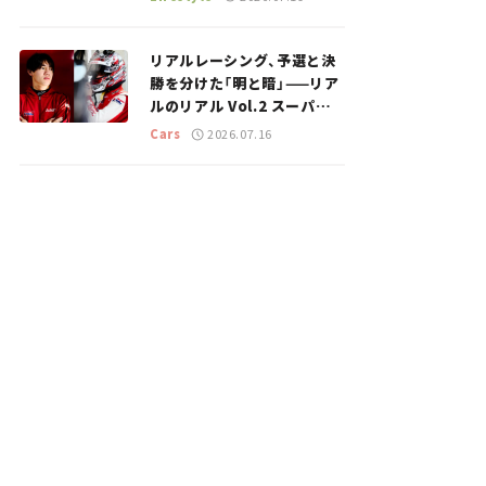
のスポットを紹介【道の駅マ
ニアの推し駅ガイド】vol.15
リアルレーシング、予選と決
勝を分けた「明と暗」——リア
ルのリアル Vol.2 スーパー
GT 2026開幕戦 岡山国際サ
Cars
2026.07.16
ーキット