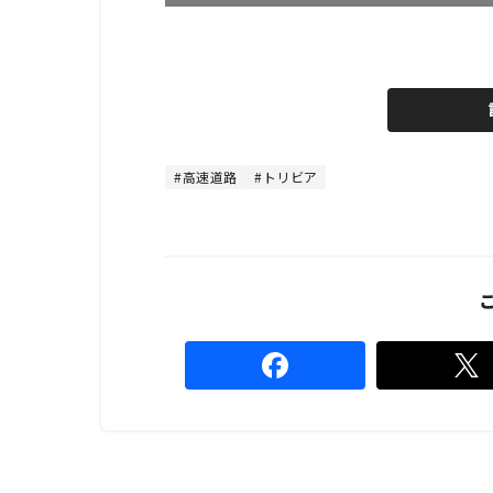
L
o
/
U
a
n
d
m
e
u
d
t
:
e
4
4
高速道路
トリビア
.
4
4
%