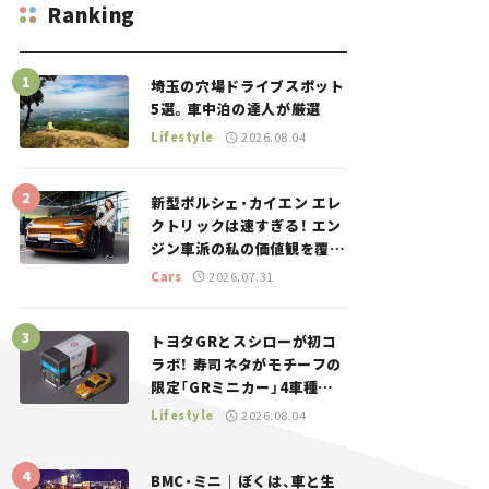
Ranking
埼玉の穴場ドライブスポット
5選。車中泊の達人が厳選
Lifestyle
2026.08.04
新型ポルシェ・カイエン エレ
クトリックは速すぎる！ エン
ジン車派の私の価値観を覆し
た、新しいポルシェの走り。
Cars
2026.07.31
トヨタGRとスシローが初コ
ラボ！ 寿司ネタがモチーフの
限定「GRミニカー」4車種が
登場。入手方法は？【クルマ
Lifestyle
2026.08.04
とホビー】
BMC・ミニ｜ぼくは、車と生