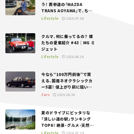
う！ 表参道の「MAZDA
TRANS AOYAMA」で、ちょ
っとひと息。——連載｜CCG
Lifestyle
2026.07.06
とクルマでどうする？＜第13
回＞
クルマ、何に乗ってるの？ 僕
たちの愛車紹介 #43｜MG ミ
ジェット
Lifestyle
2026.06.26
今なら“100万円前後”で買
える、国産ネオクラシックカ
ー5選！ 値上がり前に狙いた
い、中古車探しをお手伝い――ち
Cars
2026.06.30
ょっとイケてるマイカー選び
#02
夏のドライブにピッタリな
「涼しい道の駅」ランキング
TOP6！ 絶景・グルメ・天然ク
ーラーなど、避暑におすすめ
Lifestyle
2026.07.19