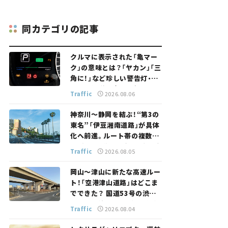
同カテゴリの記事
クルマに表示された「亀マー
ク」の意味とは？「ヤカン」「三
角に！」など珍しい警告灯・表
示灯を解説。 意外と便利なマ
Traffic
2026.08.06
ークも【クルマの知識】
神奈川～静岡を結ぶ！“第3の
東名”「伊豆湘南道路」が具体
化へ前進。ルート帯の複数案
検討へ。熱海まで信号ゼロが
Traffic
2026.08.05
実現？ 【いま気になる道路計
画】
岡山～津山に新たな高速ルー
ト！「空港津山道路」はどこま
でできた？ 国道53号の渋滞
緩和に期待。岡山市側でも動
Traffic
2026.08.04
きが【いま気になる道路計画】