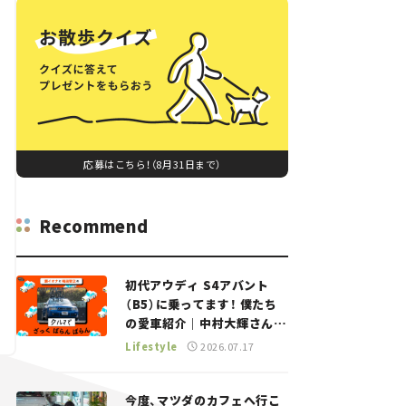
応募はこちら！（8月31日まで）
Recommend
初代アウディ S4アバント
（B5）に乗ってます！ 僕たち
の愛車紹介｜中村大輝さん
——瀬イオナと嶋田智之の
Lifestyle
2026.07.17
「クルマでざっくばらんばら
ん！」＃20
今度、マツダのカフェへ行こ