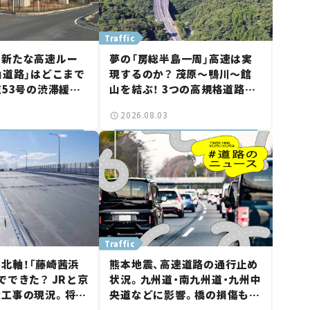
Traffic
に新たな高速ルー
夢の「房総半島一周」高速は実
山道路」はどこまで
現するのか？ 茂原～鴨川～館
道53号の渋滞緩和
山を結ぶ！ 3つの高規格道路計
山市側でも動きが
画の現状。「館山鴨川道路」で検
2026.08.03
る道路計画】
討進む【いま気になる道路計
画】
Traffic
北軸！「藤崎茜浜
熊本地震、高速道路の通行止め
でできた？ JRと京
状況。九州道・南九州道・九州中
大工事の現況。将来
央道などに影響。橋の損傷も確
鎌ケ谷」を最短直
認【道路のニュース】