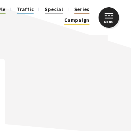
yle
Traffic
Special
Series
Campaign
MENU
CLOSE
人気のハッシュタグ
スズキ ジムニー｜Suzuki Jimny
スズキ｜Suzuki
マツダ｜Mazda
マツダ ロードスター｜Mazda Roadster