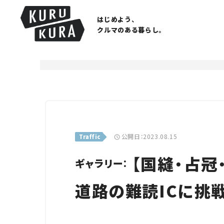
はじめよう、
クルマのある暮らし。
公開日：2023.08.15
Traffic
【国縫・占冠
ギャラリー：
道路の難読ICに挑戦