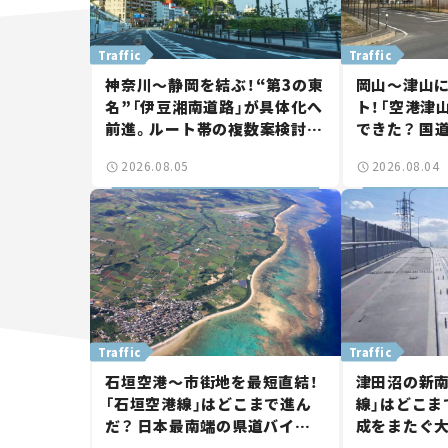
Traffic
Traffic
神奈川～静岡を結ぶ！“第3の東
岡山～津山
名”「伊豆湘南道路」が具体化へ
ト！「空港津
前進。ルート帯の複数案検討
できた？ 国
へ。熱海まで信号ゼロが実現？
に期待。岡
2026.08.05
2026.08.04
【いま気になる道路計画】
【いま気にな
Traffic
Traffic
石垣空港～市街地を最短直結！
津田沼の新南
「石垣空港線」はどこまで進ん
線」はどこま
だ？ 日本最南端の県道バイパ
成をまたぐ
ス、第2工区も延伸開通 【いま
は「習志野～