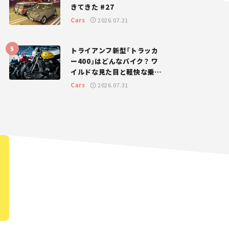
きてきた #27
Cars
2026.07.21
トライアンフ新型「トラッカ
ー400」はどんなバイク？ ワ
イルドな見た目と軽快な乗り
味を両立した400ccフラット
Cars
2026.07.31
トラッカー【試乗レビュー】