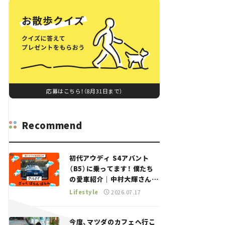
応募はこちら！（8月31日まで）
Recommend
初代アウディ S4アバント
（B5）に乗ってます！ 僕たち
の愛車紹介｜中村大輝さん
——瀬イオナと嶋田智之の
Lifestyle
2026.07.17
「クルマでざっくばらんばら
ん！」＃20
今度、マツダのカフェへ行こ