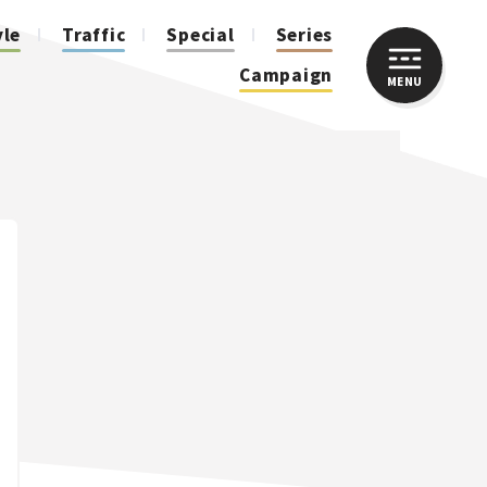
yle
Traffic
Special
Series
Campaign
MENU
CLOSE
人気のハッシュタグ
スズキ ジムニー｜Suzuki Jimny
スズキ｜Suzuki
マツダ｜Mazda
マツダ ロードスター｜Mazda Roadster