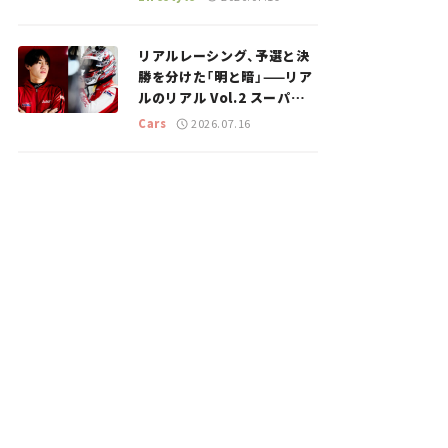
のスポットを紹介【道の駅マ
ニアの推し駅ガイド】vol.15
リアルレーシング、予選と決
勝を分けた「明と暗」——リア
ルのリアル Vol.2 スーパー
GT 2026開幕戦 岡山国際サ
Cars
2026.07.16
ーキット