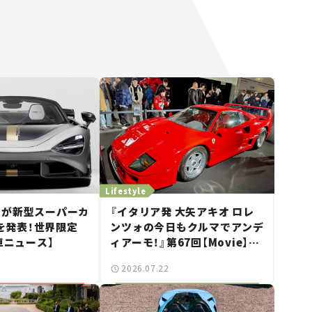
Lifestyle
ンが新型スーパーカ
『イタリア発 大矢アキオ ロレ
」を発表！世界限定
ンツォの今日もクルマでアンデ
車ニュース】
ィアーモ！』第67回【Movie】
——新しいスーパーカーショー
2026.07.22
で起きた、若者たちの「驚き」