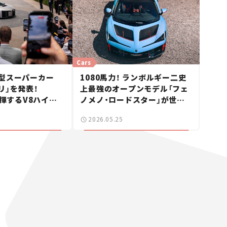
Cars
型スーパーカー
1080馬力！ ランボルギー二史
リ」を発表！
上最強のオープンモデル「フェ
発揮するV8ハイブ
ノメノ・ロードスター」が世界
新車ニュース】
15台限定で登場【新車ニュー
2026.05.25
ス】