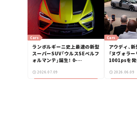
Cars
Cars
ランボルギーニ史上最速の新型
アウディ、新
スーパーSUV「ウルスSEペルフ
「ヌヴォラー
ォルマンテ」誕生！ 0-
1001psを
100km/hは3.3秒【新車ニュー
リッド搭載【
2026.07.09
2026.06.09
ス】