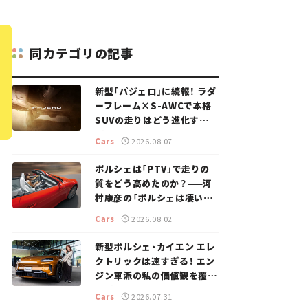
同カテゴリの記事
新型「パジェロ」に続報！ ラダ
ーフレーム×S-AWCで本格
SUVの走りはどう進化する？
【新車ニュース】
Cars
2026.08.07
ポルシェは「PTV」で走りの
質をどう高めたのか？——河
村康彦の「ポルシェは凄い！」
#16
Cars
2026.08.02
新型ポルシェ・カイエン エレ
クトリックは速すぎる！ エン
ジン車派の私の価値観を覆し
た、新しいポルシェの走り。
Cars
2026.07.31