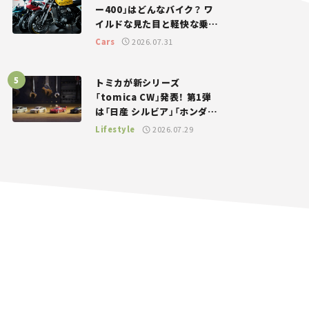
ー400」はどんなバイク？ ワ
イルドな見た目と軽快な乗り
味を両立した400ccフラット
Cars
2026.07.31
トラッカー【試乗レビュー】
トミカが新シリーズ
「tomica CW」発表！ 第1弾
は「日産 シルビア」「ホンダ
NSX」が登場。世界が注目す
Lifestyle
2026.07.29
る“JDM”に焦点【クルマとホ
ビー】