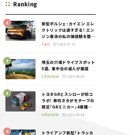
Ranking
新型ポルシェ・カイエン エレ
クトリックは速すぎる！ エン
ジン車派の私の価値観を覆し
た、新しいポルシェの走り。
Cars
2026.07.31
埼玉の穴場ドライブスポット
5選。車中泊の達人が厳選
Lifestyle
2026.08.04
トヨタGRとスシローが初コ
ラボ！ 寿司ネタがモチーフの
限定「GRミニカー」4車種が
登場。入手方法は？【クルマ
Lifestyle
2026.08.04
とホビー】
トライアンフ新型「トラッカ