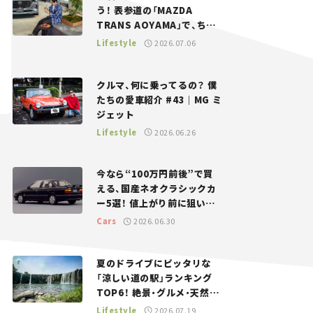
う！ 表参道の「MAZDA
TRANS AOYAMA」で、ちょ
っとひと息。——連載｜CCG
Lifestyle
2026.07.06
とクルマでどうする？＜第13
回＞
クルマ、何に乗ってるの？ 僕
たちの愛車紹介 #43｜MG ミ
ジェット
Lifestyle
2026.06.26
今なら“100万円前後”で買
える、国産ネオクラシックカ
ー5選！ 値上がり前に狙いた
い、中古車探しをお手伝い――ち
Cars
2026.06.30
ょっとイケてるマイカー選び
#02
夏のドライブにピッタリな
「涼しい道の駅」ランキング
TOP6！ 絶景・グルメ・天然ク
ーラーなど、避暑におすすめ
Lifestyle
2026.07.19