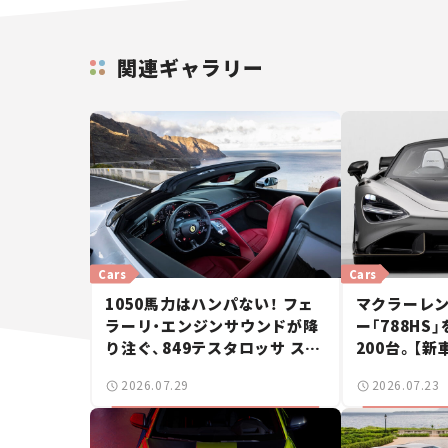
関連ギャラリー
Cars
Cars
1050馬力はハンパない！ フェ
マクラーレ
ラーリ・エンジンサウンドが降
ー「788HS
り注ぐ、849テスタロッサ スパ
200台。【新
イダーに試乗。
2026.07.29
2026.07.23