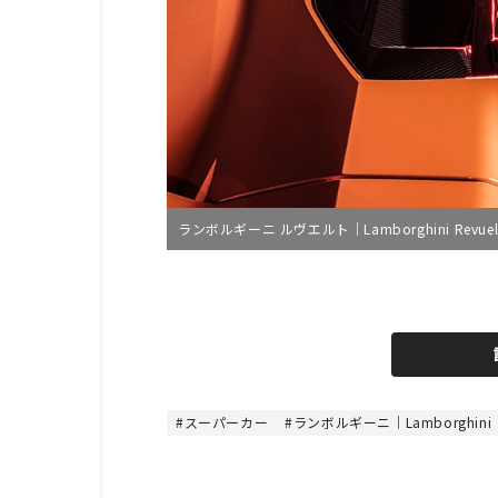
ランボルギーニ ルヴエルト｜Lamborghini Revuel
L
o
/
U
a
n
d
m
e
u
d
t
:
e
4
4
スーパーカー
ランボルギーニ｜Lamborghini
.
4
4
%