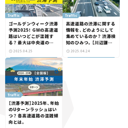
Traffic
Traffic
ゴールデンウィーク渋滞
高速道路の渋滞に関する
予測2025！ GWの高速道
情報を、どのようにして
路はいつどこが混雑す
集めているのか？ 渋滞検
る？ 最大は中央道の
知のひみつ。【川辺謙一
45km。
の「道路の科学」Vol.7】
2025.04.25
2025.04.24
Traffic
【渋滞予測】2025年、年始
のUターンラッシュはい
つ？ 各高速道路の混雑傾
向とは。