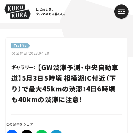
はじめよう、
クルマのある暮らし。
カテゴリ
Traffic
Cars
公開日：2023.04.28
【GW渋滞予測・中央自動車
Lifestyle
ギャラリー：
道】5月3日5時頃 相模湖IC付近（下
Traffic
り）で最大45kmの渋滞！4日6時頃
Special
も40kmの渋滞に注意！
Series
Campaign
この記事をシェア
人気のハッシュタグ