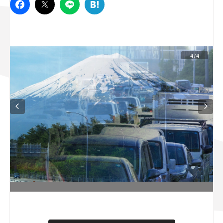
スズキ ジムニー｜Suzuki Jimny
スズキ｜Suzuki
マツダ｜Mazda
マツダ ロードスター｜Mazda Roadster
4/4
L
o
/
U
a
n