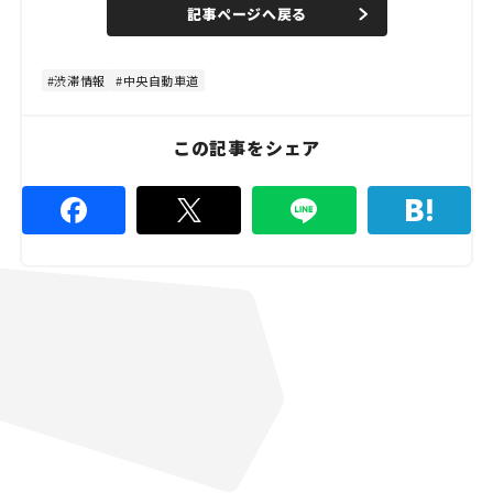
d
記事ページへ戻る
m
e
u
d
t
:
e
4
8
渋滞情報
中央自動車道
.
8
9
%
この記事をシェア