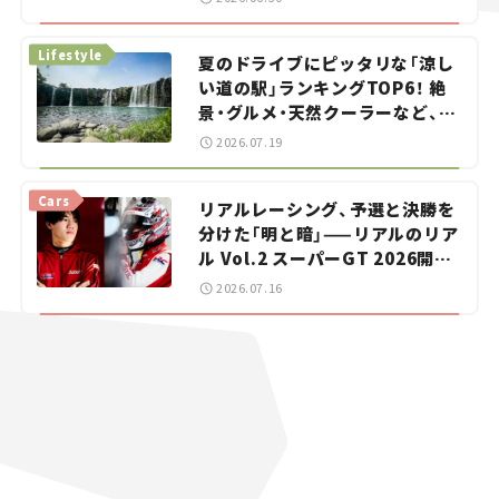
イカー選び #02
Lifestyle
夏のドライブにピッタリな「涼し
い道の駅」ランキングTOP6！ 絶
景・グルメ・天然クーラーなど、避
暑におすすめのスポットを紹介
2026.07.19
【道の駅マニアの推し駅ガイド】
vol.15
Cars
リアルレーシング、予選と決勝を
分けた「明と暗」——リアルのリア
ル Vol.2 スーパーGT 2026開幕
戦 岡山国際サーキット
2026.07.16