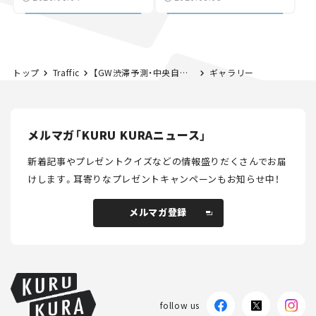
討進む【いま気になる道
路計画】
トップ
Traffic
【GW渋滞予測・中央自動車道】5月3日5時頃 相模湖IC付近（下り）で最大45kmの渋滞！4日6時頃も40kmの渋滞に注意！
ギャラリー
メルマガ「KURU KURAニュース」
新着記事やプレゼントクイズなどの情報盛りだくさんでお届
けします。
耳寄りなプレゼントキャンペーンもお知らせ中！
メルマガ登録
メルマガ登録
follow us