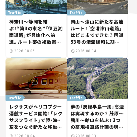
Traffic
Traffic
神奈川～静岡を結
岡山～津山に新たな高速
ぶ！“第3の東名”「伊豆湘
ルート！「空港津山道路」
南道路」が具体化へ前
はどこまでできた？ 国道
進。ルート帯の複数案検
53号の渋滞緩和に期待。
討へ。熱海まで信号ゼロ
岡山市側でも動きが【い
2026.08.05
2026.08.04
が実現？ 【いま気になる
ま気になる道路計画】
道路計画】
Traffic
Traffic
レクサスがヘリコプター
夢の「房総半島一周」高速
運航サービス開始！「レク
は実現するのか？ 茂原～
サスフライト」で陸・海・
鴨川～館山を結ぶ！ 3つ
空をつなぐ新たな移動体
の高規格道路計画の現
験とは
状。「館山鴨川道路」で検
2026.08.04
2026.08.03