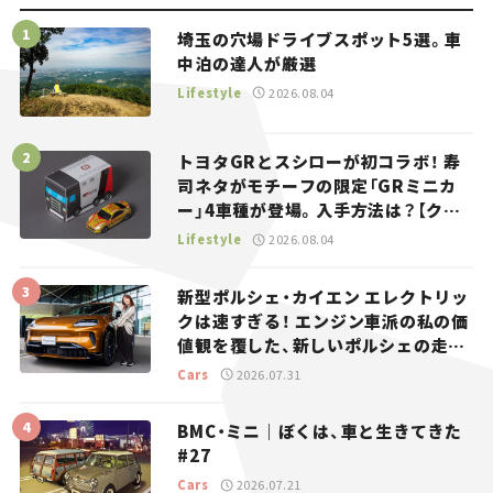
埼玉の穴場ドライブスポット5選。車
中泊の達人が厳選
Lifestyle
2026.08.04
トヨタGRとスシローが初コラボ！ 寿
司ネタがモチーフの限定「GRミニカ
ー」4車種が登場。入手方法は？【クル
マとホビー】
Lifestyle
2026.08.04
新型ポルシェ・カイエン エレクトリッ
クは速すぎる！ エンジン車派の私の価
値観を覆した、新しいポルシェの走
り。
Cars
2026.07.31
BMC・ミニ｜ぼくは、車と生きてきた
#27
Cars
2026.07.21