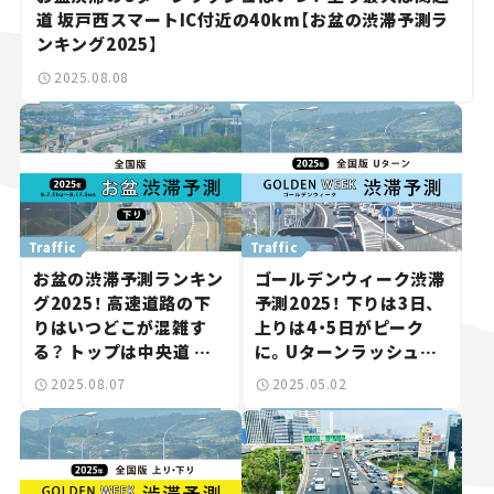
道 坂戸西スマートIC付近の40km【お盆の渋滞予測ラ
ンキング2025】
2025.08.08
Traffic
Traffic
お盆の渋滞予測ランキン
ゴールデンウィーク渋滞
グ2025！ 高速道路の下
予測2025！ 下りは3日、
りはいつどこが混雑す
上りは4・5日がピーク
る？ トップは中央道 相
に。Uターンラッシュを
模湖IC付近の45km。
回避しよう。
2025.08.07
2025.05.02