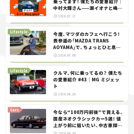
乗ってます！ 僕たちの愛車紹介｜
中村大輝さん——瀬イオナと嶋田
智之の「クルマでざっくばらんば
2026.07.17
らん！」＃20
Lifestyle
今度、マツダのカフェへ行こう！
表参道の「MAZDA TRANS
AOYAMA」で、ちょっとひと息。
——連載｜CCGとクルマでどうす
2026.07.06
る？＜第13回＞
Lifestyle
クルマ、何に乗ってるの？ 僕たち
の愛車紹介 #43｜MG ミジェッ
ト
2026.06.26
Cars
今なら“100万円前後”で買える、
国産ネオクラシックカー5選！ 値
上がり前に狙いたい、中古車探し
をお手伝い――ちょっとイケてるマ
2026.06.30