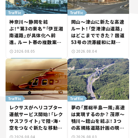
Traffic
Traffic
神奈川～静岡を結
岡山～津山に新たな高速
ぶ！“第3の東名”「伊豆湘
ルート！「空港津山道路」
南道路」が具体化へ前
はどこまでできた？ 国道
進。ルート帯の複数案検
53号の渋滞緩和に期待。
討へ。熱海まで信号ゼロ
岡山市側でも動きが【い
2026.08.05
2026.08.04
が実現？ 【いま気になる
ま気になる道路計画】
道路計画】
Traffic
Traffic
レクサスがヘリコプター
夢の「房総半島一周」高速
運航サービス開始！「レク
は実現するのか？ 茂原～
サスフライト」で陸・海・
鴨川～館山を結ぶ！ 3つ
空をつなぐ新たな移動体
の高規格道路計画の現
験とは
状。「館山鴨川道路」で検
2026.08.04
2026.08.03