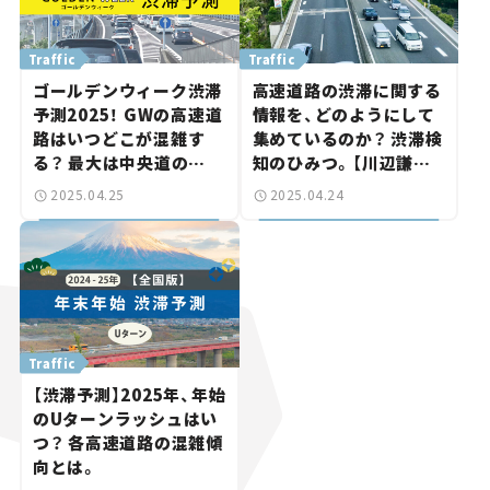
Traffic
Traffic
ゴールデンウィーク渋滞
高速道路の渋滞に関する
予測2025！ GWの高速道
情報を、どのようにして
路はいつどこが混雑す
集めているのか？ 渋滞検
る？ 最大は中央道の
知のひみつ。【川辺謙一
45km。
の「道路の科学」Vol.7】
2025.04.25
2025.04.24
Traffic
【渋滞予測】2025年、年始
のUターンラッシュはい
つ？ 各高速道路の混雑傾
向とは。