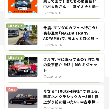
乗ってます！ 僕たちの愛車紹介｜
中村大輝さん——瀬イオナと嶋田
智之の「クルマでざっくばらんば
2026.07.17
らん！」＃20
Lifestyle
今度、マツダのカフェへ行こう！
表参道の「MAZDA TRANS
AOYAMA」で、ちょっとひと息。
——連載｜CCGとクルマでどうす
2026.07.06
る？＜第13回＞
Lifestyle
クルマ、何に乗ってるの？ 僕たち
の愛車紹介 #43｜MG ミジェッ
ト
2026.06.26
Cars
今なら“100万円前後”で買える、
国産ネオクラシックカー5選！ 値
上がり前に狙いたい、中古車探し
をお手伝い――ちょっとイケてるマ
2026.06.30