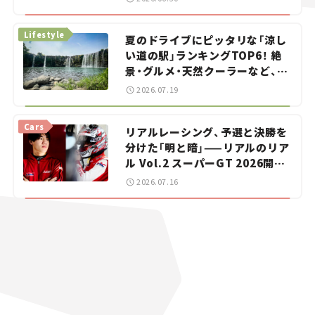
イカー選び #02
Lifestyle
夏のドライブにピッタリな「涼し
い道の駅」ランキングTOP6！ 絶
景・グルメ・天然クーラーなど、避
暑におすすめのスポットを紹介
2026.07.19
【道の駅マニアの推し駅ガイド】
vol.15
Cars
リアルレーシング、予選と決勝を
分けた「明と暗」——リアルのリア
ル Vol.2 スーパーGT 2026開幕
戦 岡山国際サーキット
2026.07.16