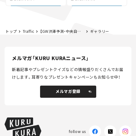
討進む【いま気になる道
路計画】
トップ
Traffic
【GW渋滞予測・中央自動車道】5月3日5時頃 相模湖IC付近（下り）で最大45kmの渋滞！4日6時頃も40kmの渋滞に注意！
ギャラリー
メルマガ「KURU KURAニュース」
新着記事やプレゼントクイズなどの情報盛りだくさんでお届
けします。
耳寄りなプレゼントキャンペーンもお知らせ中！
メルマガ登録
メルマガ登録
follow us