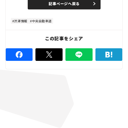
d
記事ページへ戻る
m
e
u
d
t
:
e
4
8
渋滞情報
中央自動車道
.
8
9
%
この記事をシェア