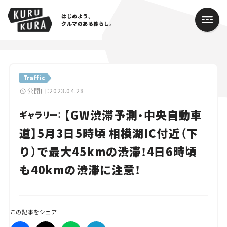
はじめよう、
クルマのある暮らし。
カテゴリ
Traffic
Cars
公開日：2023.04.28
【GW渋滞予測・中央自動車
Lifestyle
ギャラリー：
道】5月3日5時頃 相模湖IC付近（下
Traffic
り）で最大45kmの渋滞！4日6時頃
Special
も40kmの渋滞に注意！
Series
Campaign
この記事をシェア
人気のハッシュタグ