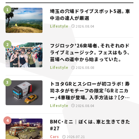
埼玉の穴場ドライブスポット5選。車
中泊の達人が厳選
Lifestyle
2026.08.04
フジロック’26来場者、それぞれのド
ライブミュージック。フェスはもう、
苗場への道中から始まっていた。
Lifestyle
2026.08.08
トヨタGRとスシローが初コラボ！ 寿
司ネタがモチーフの限定「GRミニカ
ー」4車種が登場。入手方法は？【クル
マとホビー】
Lifestyle
2026.08.04
BMC・ミニ｜ぼくは、車と生きてきた
#27
Cars
2026.07.21