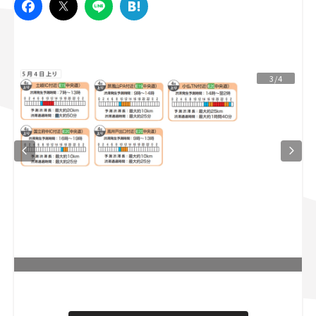
スズキ ジムニー｜Suzuki Jimny
スズキ｜Suzuki
マツダ｜Mazda
マツダ ロードスター｜Mazda Roadster
3/4
L
o
/
U
a
n