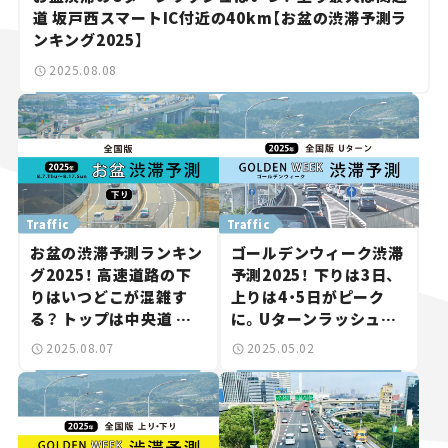
道 坂戸西スマートIC付近の40km【お盆の渋滞予測ラ
ンキング2025】
2025.08.08
Traffic
Traffic
お盆の渋滞予測ランキン
ゴールデンウィーク渋滞
グ2025！ 高速道路の下
予測2025！ 下りは3日、
りはいつどこが混雑す
上りは4・5日がピーク
る？ トップは中央道 相
に。Uターンラッシュを
模湖IC付近の45km。
回避しよう。
2025.08.07
2025.05.02