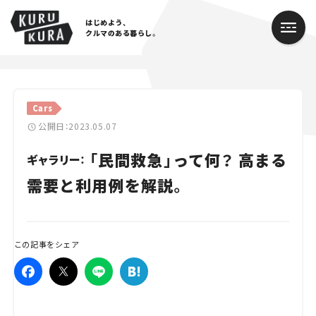
はじめよう、
クルマのある暮らし。
カテゴリ
Cars
Cars
公開日：2023.05.07
「民間救急」って何？ 高まる
Lifestyle
ギャラリー：
需要と利用例を解説。
Traffic
Special
この記事をシェア
Series
Campaign
人気のハッシュタグ