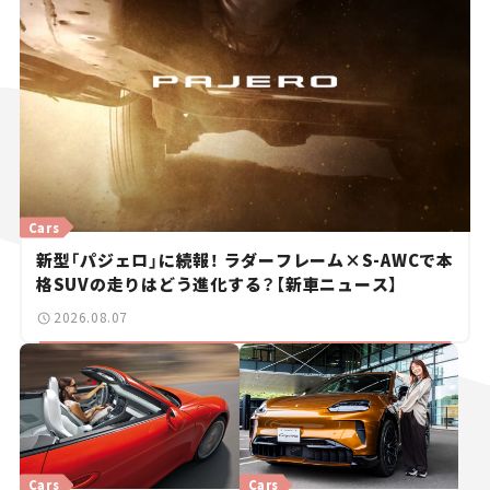
Cars
新型「パジェロ」に続報！ ラダーフレーム×S-AWCで本
格SUVの走りはどう進化する？【新車ニュース】
2026.08.07
Cars
Cars