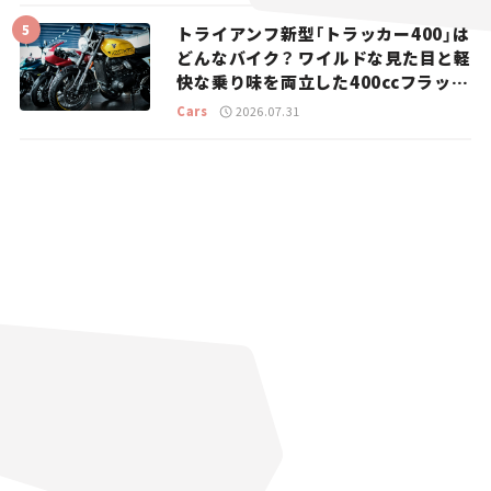
トライアンフ新型「トラッカー400」は
どんなバイク？ ワイルドな見た目と軽
快な乗り味を両立した400ccフラット
トラッカー【試乗レビュー】
Cars
2026.07.31