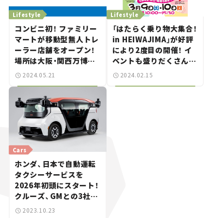
Lifestyle
Lifestyle
コンビニ初！ ファミリー
「はたらく乗り物大集合！
マートが移動型無人トレ
in HEIWAJIMA」が好評
ーラー店舗をオープン！
により2度目の開催！ イ
場所は大阪・関西万博工
ベントも盛りだくさんで
事現場!?
家族で楽しめる！
2024.05.21
2024.02.15
Cars
ホンダ、日本で自動運転
タクシーサービスを
2026年初頭にスタート！
クルーズ、GMとの3社共
同で。
2023.10.23