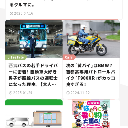
るクルマに。
2025.07.16
Lifestyle
Cars
西武バスの若手ドライバ
次の「黄バイ」はBMW？
ーに密着！ 自動車大好き
首都高専用パトロールバ
男子が路線バスの運転士
イク「F900XR」がカッコ
になった理由。 【大人に
良すぎる！
なっても憧れのはたらく
2025.01.29
2024.11.22
クルマのおしごと！
#02】