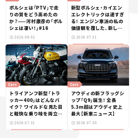
ポルシェは「PTV」で走
新型ポルシェ・カイエン
りの質をどう高めたの
エレクトリックは速すぎ
か？——河村康彦の「ポル
る！ エンジン車派の私の
シェは凄い！」#16
価値観を覆した、新しい
ポルシェの走り。
2026.08.02
2026.07.31
Cars
Cars
トライアンフ新型「トラ
アウディの新フラッグシ
ッカー400」はどんなバ
ップ「Q9」誕生！ 全長
イク？ ワイルドな見た目
5.3m超はアウディ史上
と軽快な乗り味を両立し
最大【新車ニュース】
た400ccフラットトラッ
2026.07.31
2026.07.30
カー【試乗レビュー】