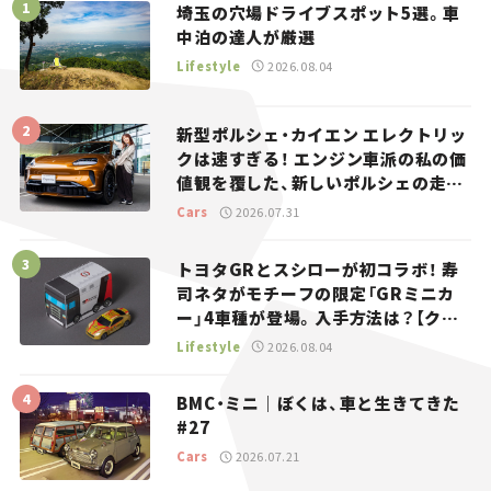
埼玉の穴場ドライブスポット5選。車
中泊の達人が厳選
Lifestyle
2026.08.04
新型ポルシェ・カイエン エレクトリッ
クは速すぎる！ エンジン車派の私の価
値観を覆した、新しいポルシェの走
り。
Cars
2026.07.31
トヨタGRとスシローが初コラボ！ 寿
司ネタがモチーフの限定「GRミニカ
ー」4車種が登場。入手方法は？【クル
マとホビー】
Lifestyle
2026.08.04
BMC・ミニ｜ぼくは、車と生きてきた
#27
Cars
2026.07.21