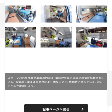
スズキ ジムニー｜Suzuki Jimny
スズキ｜Suzuki
2/10
マツダ｜Mazda
マツダ ロードスター｜Mazda Roadster
スター交通の民間救急車両の内装は、消防救急車と同等の設備が搭載されて
いる。設備の充実は運営会社により異なるので、依頼時に状況を伝え、対応
できるか確認しよう。
L
o
/
U
a
n
d
記事ページへ戻る
m
e