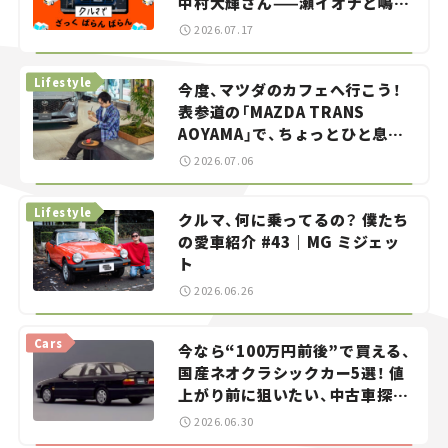
中村大輝さん——瀬イオナと嶋田
智之の「クルマでざっくばらんば
2026.07.17
らん！」＃20
Lifestyle
今度、マツダのカフェへ行こう！
表参道の「MAZDA TRANS
AOYAMA」で、ちょっとひと息。
——連載｜CCGとクルマでどうす
2026.07.06
る？＜第13回＞
Lifestyle
クルマ、何に乗ってるの？ 僕たち
の愛車紹介 #43｜MG ミジェッ
ト
2026.06.26
Cars
今なら“100万円前後”で買える、
国産ネオクラシックカー5選！ 値
上がり前に狙いたい、中古車探し
をお手伝い――ちょっとイケてるマ
2026.06.30
イカー選び #02