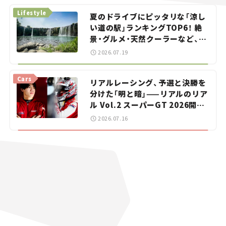
Lifestyle
夏のドライブにピッタリな「涼し
い道の駅」ランキングTOP6！ 絶
景・グルメ・天然クーラーなど、避
暑におすすめのスポットを紹介
2026.07.19
【道の駅マニアの推し駅ガイド】
vol.15
Cars
リアルレーシング、予選と決勝を
分けた「明と暗」——リアルのリア
ル Vol.2 スーパーGT 2026開幕
戦 岡山国際サーキット
2026.07.16