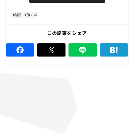
u
d
t
:
e
4
8
健康
働く車
.
8
9
%
この記事をシェア