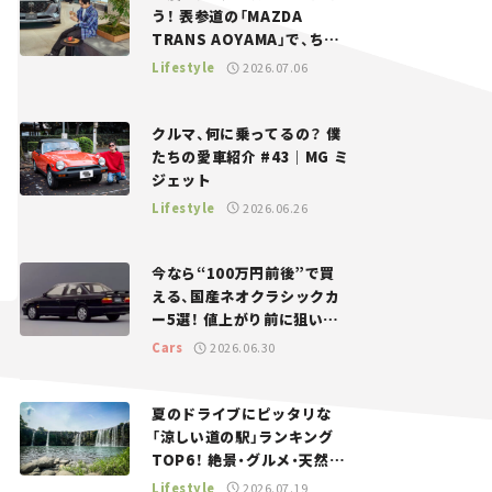
う！ 表参道の「MAZDA
TRANS AOYAMA」で、ちょ
っとひと息。——連載｜CCG
Lifestyle
2026.07.06
とクルマでどうする？＜第13
回＞
クルマ、何に乗ってるの？ 僕
たちの愛車紹介 #43｜MG ミ
ジェット
Lifestyle
2026.06.26
今なら“100万円前後”で買
える、国産ネオクラシックカ
ー5選！ 値上がり前に狙いた
い、中古車探しをお手伝い――ち
Cars
2026.06.30
ょっとイケてるマイカー選び
#02
夏のドライブにピッタリな
「涼しい道の駅」ランキング
TOP6！ 絶景・グルメ・天然ク
ーラーなど、避暑におすすめ
Lifestyle
2026.07.19