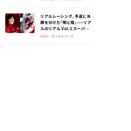
のスポットを紹介【道の駅マ
ニアの推し駅ガイド】vol.15
リアルレーシング、予選と決
勝を分けた「明と暗」——リア
ルのリアル Vol.2 スーパー
GT 2026開幕戦 岡山国際サ
Cars
2026.07.16
ーキット