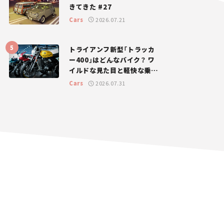
きてきた #27
Cars
2026.07.21
トライアンフ新型「トラッカ
ー400」はどんなバイク？ ワ
イルドな見た目と軽快な乗り
味を両立した400ccフラット
Cars
2026.07.31
トラッカー【試乗レビュー】