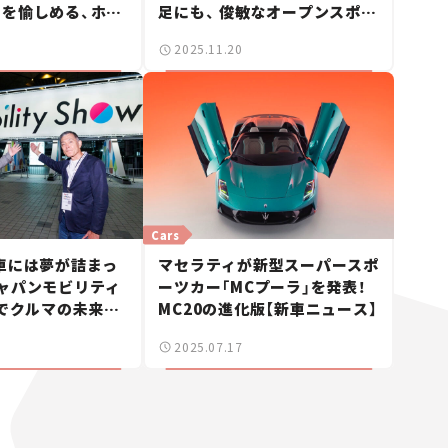
を愉しめる、ホン
足にも、 俊敏なオープンスポー
ブリッド・クーぺ
ツにも──マセラティ・グラン
2025.11.20
新型プレリュード
カブリオ トロフェオ。
Cars
車には夢が詰まっ
マセラティが新型スーパースポ
ャパンモビリティ
ーツカー「MCプーラ」を発表！
5でクルマの未来を
MC20の進化版【新車ニュース】
【吉田 匠と今尾直
2025.07.17
浪記】