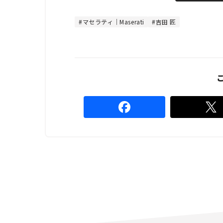
t
:
e
4
8
マセラティ｜Maserati
吉田 匠
.
8
9
%