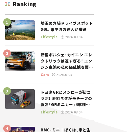
Ranking
埼玉の穴場ドライブスポット
5選。車中泊の達人が厳選
Lifestyle
2026.08.04
新型ポルシェ・カイエン エレ
クトリックは速すぎる！ エン
ジン車派の私の価値観を覆し
た、新しいポルシェの走り。
Cars
2026.07.31
トヨタGRとスシローが初コ
ラボ！ 寿司ネタがモチーフの
限定「GRミニカー」4車種が
登場。入手方法は？【クルマ
Lifestyle
2026.08.04
とホビー】
BMC・ミニ｜ぼくは、車と生