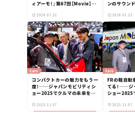
ィアーモ！』第67回【Movie】
ンのサウンド
——新しいスーパーカーショー
ダらしいハイ
2026.07.22
2026.01.23
で起きた、若者たちの「驚き」
──ホンダ
Cars
Cars
コンパクトカーの魅力をもう一
FRの軽自動
度！──ジャパンモビリティシ
てる！──ジ
ョー2025でクルマの未来を語
ショー202
る＜後編＞【吉田 匠と今尾直樹
語る＜前編＞
2025.11.07
2025.11.07
のクルマ放浪記】
樹のクルマ放