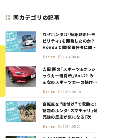
同カテゴリの記事
なぜホンダは「短距離走行モ
ビリティ」を開発したのか？
Honda CI開発責任者に聞い
てみた【次世代モビリティ最
Series
2024.08.02
前線！ Vol.5】
吉田 匠の『スポーツ&クラシ
ックカー研究所』Vol.21 み
んなのスポーツカーの快作、
マツダ・ロードスター。
Series
2024.06.18
自転車を“後付け”で電動に！
話題のホンダ「スマチャリ」発
売後の反応が気になる【次世
代モビリティ最前線！Vol.4】
Series
2024.05.21