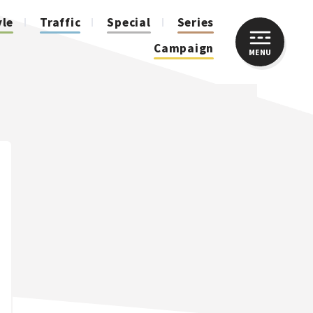
yle
Traffic
Special
Series
Campaign
MENU
CLOSE
人気のハッシュタグ
スズキ ジムニー｜Suzuki Jimny
スズキ｜Suzuki
マツダ｜Mazda
マツダ ロードスター｜Mazda Roadster