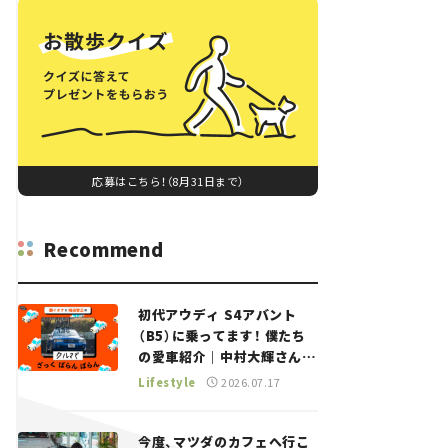
応募はこちら！（8月31日まで）
Recommend
初代アウディ S4アバント
（B5）に乗ってます！ 僕たち
の愛車紹介｜中村大輝さん
——瀬イオナと嶋田智之の
Lifestyle
2026.07.17
「クルマでざっくばらんばら
ん！」＃20
今度、マツダのカフェへ行こ