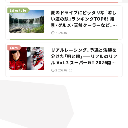
イカー選び #02
Lifestyle
夏のドライブにピッタリな「涼し
い道の駅」ランキングTOP6！ 絶
景・グルメ・天然クーラーなど、避
暑におすすめのスポットを紹介
2026.07.19
【道の駅マニアの推し駅ガイド】
vol.15
Cars
リアルレーシング、予選と決勝を
分けた「明と暗」——リアルのリア
ル Vol.2 スーパーGT 2026開幕
戦 岡山国際サーキット
2026.07.16