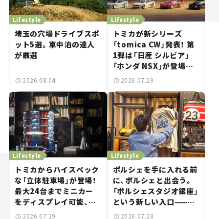
Lifestyle
Lifestyle
埼玉の穴場ドライブスポ
トミカが新シリーズ
ット5選。車中泊の達人
「tomica CW」発表！ 第
が厳選
1弾は「日産 シルビア」
「ホンダ NSX」が登場。
世界が注目す
2026.08.04
2026.07.29
る“JDM"に焦点【クルマ
とホビー】
Lifestyle
Lifestyle
トミカからハイスペック
ポルシェを手に入れる前
な「立体駐車場」が登場！
に、ポルシェと出会う。
最大24台までミニカー
「ポルシェスタジオ銀座」
をディスプレイ可能、特
という新しい入口——連
別な「日産 GT-R
載｜CCGとクルマでどう
2026.07.29
2026.07.28