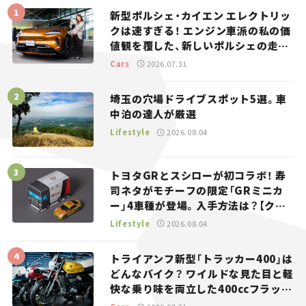
新型ポルシェ・カイエン エレクトリッ
クは速すぎる！ エンジン車派の私の価
値観を覆した、新しいポルシェの走
り。
Cars
2026.07.31
埼玉の穴場ドライブスポット5選。車
中泊の達人が厳選
Lifestyle
2026.08.04
トヨタGRとスシローが初コラボ！ 寿
司ネタがモチーフの限定「GRミニカ
ー」4車種が登場。入手方法は？【クル
マとホビー】
Lifestyle
2026.08.04
トライアンフ新型「トラッカー400」は
どんなバイク？ ワイルドな見た目と軽
快な乗り味を両立した400ccフラット
トラッカー【試乗レビュー】