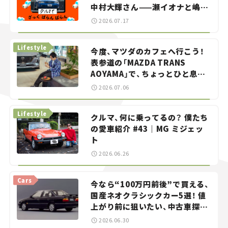
中村大輝さん——瀬イオナと嶋田
智之の「クルマでざっくばらんば
2026.07.17
らん！」＃20
Lifestyle
今度、マツダのカフェへ行こう！
表参道の「MAZDA TRANS
AOYAMA」で、ちょっとひと息。
——連載｜CCGとクルマでどうす
2026.07.06
る？＜第13回＞
Lifestyle
クルマ、何に乗ってるの？ 僕たち
の愛車紹介 #43｜MG ミジェッ
ト
2026.06.26
Cars
今なら“100万円前後”で買える、
国産ネオクラシックカー5選！ 値
上がり前に狙いたい、中古車探し
をお手伝い――ちょっとイケてるマ
2026.06.30