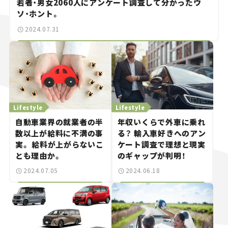
若者・男女2060人にアンケート調査して分かったウ
ソ・ホント。
2024.07.31
Lifestyle
Lifestyle
自動車業界の就業者の半
年収いくらで外車に乗れ
数以上が給料に不満の事
る？ 輸入車好きへのアン
実。 給料が上がらないこ
ケート調査で理想と現実
とも理由か。
のギャップが判明！
2024.07.05
2024.06.18