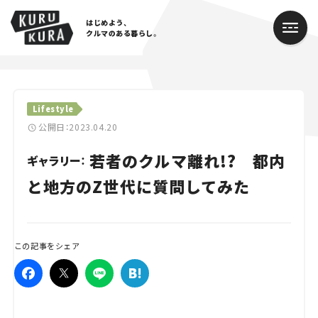
はじめよう、
クルマのある暮らし。
カテゴリ
Lifestyle
Cars
公開日：2023.04.20
若者のクルマ離れ!? 都内
Lifestyle
ギャラリー：
と地方のZ世代に質問してみた
Traffic
Special
この記事をシェア
Series
Campaign
人気のハッシュタグ