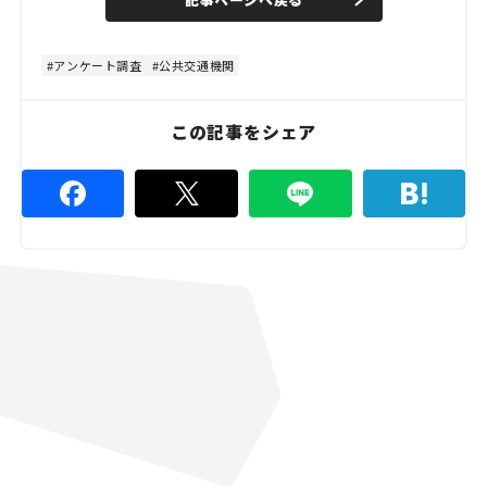
e
u
d
t
:
e
4
8
アンケート調査
公共交通機関
.
8
9
%
この記事をシェア