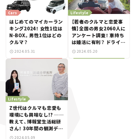
Cars
Lifestyle
はじめてのマイカーラン
【若者のクルマと恋愛事
キング2024！ 女性1位は
情】全国の男女2060人に
N-BOX。男性1位はどの
アンケート調査！ 車持ち
クルマ？
は婚活に有利？ ドライブ
デートは何回目でOK？
2024.05.31
2024.05.20
Lifestyle
Z世代はクルマも恋愛も
環境にも興味なし!? ──
教えて、博報堂生活総研
さん！ 30年間の観測デー
タで分かった、若者のク
2024.05.09