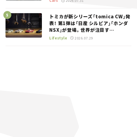
Cars
2026.07.31
トミカが新シリーズ「tomica CW」発
表！ 第1弾は「日産 シルビア」「ホンダ
NSX」が登場。世界が注目す
る“JDM”に焦点【クルマとホビー】
Lifestyle
2026.07.29