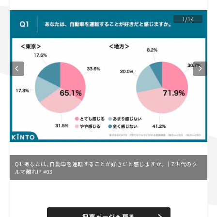
スズキ ジムニー｜Suzuki Jimny
スズキ｜Suzuki
1/14
マツダ｜Mazda
マツダ ロードスター｜Mazda Roadster
Q1.あなたは、自動車を運転することが好きだと感じますか。｜Z世代のク
ルマ離れ!? #03
L
o
/
U
a
n
d
記事ページへ戻る
m