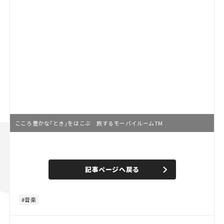
こころ豊かな「とき」をはこぶ 旅するモーバイルームTM
L
o
/
U
a
n
d
記事ページへ戻る
m
e
u
d
t
:
e
8
0
音楽
.
0
0