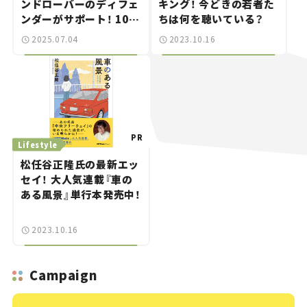
ンドローバーのディフェ
キング！ 今どきの若者た
ンダーがサポート！ 10月
ちは何を聴いている？
に日本公演も！
2025.07.04
2023.10.16
Lifestyle
松任谷正隆氏の最新エッ
セイ！ 大人気連載『車の
ある風景』単行本発売中！
2023.10.16
Campaign