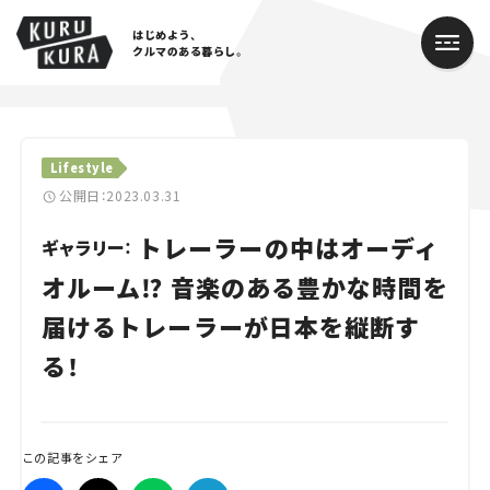
はじめよう、
クルマのある暮らし。
カテゴリ
Lifestyle
Cars
公開日：2023.03.31
トレーラーの中はオーディ
Lifestyle
ギャラリー：
オルーム⁉ 音楽のある豊かな時間を
Traffic
届けるトレーラーが日本を縦断す
Special
る！
Series
Campaign
この記事をシェア
人気のハッシュタグ