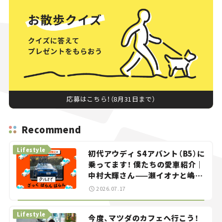
応募はこちら！（8月31日まで）
Recommend
Lifestyle
初代アウディ S4アバント（B5）に
乗ってます！ 僕たちの愛車紹介｜
中村大輝さん——瀬イオナと嶋田
智之の「クルマでざっくばらんば
2026.07.17
らん！」＃20
Lifestyle
今度、マツダのカフェへ行こう！