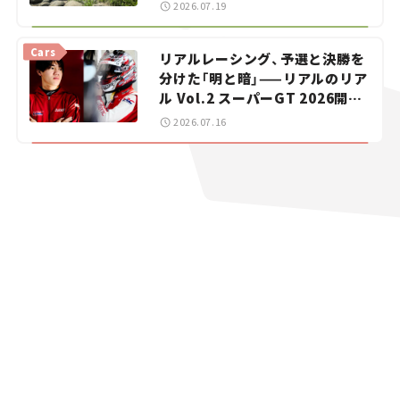
暑におすすめのスポットを紹介
2026.07.19
【道の駅マニアの推し駅ガイド】
vol.15
Cars
リアルレーシング、予選と決勝を
分けた「明と暗」——リアルのリア
ル Vol.2 スーパーGT 2026開幕
戦 岡山国際サーキット
2026.07.16