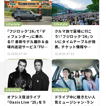
Lifestyle
Lifestyle
「フジロック’26」で「デ
クルマ旅で苗場に行こ
ィフェンダー」に乗れ
う！「フジロック’26」つ
る!? 最新モデル展示＆会
いにタイムテーブルが発
場内送迎サービス「FUJI
表。チケット情報や
ROCK go round」で冒
GREEN STAGEの出演ア
2026.07.03
2026.07.03
険気分を楽しもう。
ーティストをチェック。
Lifestyle
Lifestyle
オアシス復活ライブ
ドライブ中に聴きたい人
「Oasis Live ’25」をラ
気ミュージシャン・ラン