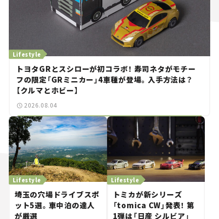
Lifestyle
トヨタGRとスシローが初コラボ！ 寿司ネタがモチー
フの限定「GRミニカー」4車種が登場。入手方法は？
【クルマとホビー】
2026.08.04
Lifestyle
Lifestyle
埼玉の穴場ドライブスポ
トミカが新シリーズ
ット5選。車中泊の達人
「tomica CW」発表！ 第
が厳選
1弾は「日産 シルビア」