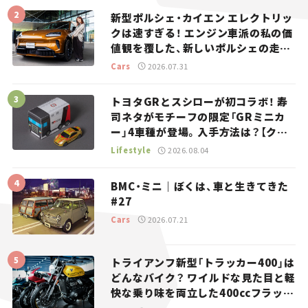
新型ポルシェ・カイエン エレクトリッ
クは速すぎる！ エンジン車派の私の価
値観を覆した、新しいポルシェの走
り。
Cars
2026.07.31
トヨタGRとスシローが初コラボ！ 寿
司ネタがモチーフの限定「GRミニカ
ー」4車種が登場。入手方法は？【クル
マとホビー】
Lifestyle
2026.08.04
BMC・ミニ｜ぼくは、車と生きてきた
#27
Cars
2026.07.21
トライアンフ新型「トラッカー400」は
どんなバイク？ ワイルドな見た目と軽
快な乗り味を両立した400ccフラット
トラッカー【試乗レビュー】