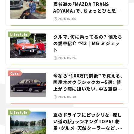
表参道の「MAZDA TRANS
AOYAMA」で、ちょっとひと息。
——連載｜CCGとクルマでどうす
2026.07.06
る？＜第13回＞
Lifestyle
クルマ、何に乗ってるの？ 僕たち
の愛車紹介 #43｜MG ミジェッ
ト
2026.06.26
Cars
今なら“100万円前後”で買える、
国産ネオクラシックカー5選！ 値
上がり前に狙いたい、中古車探し
をお手伝い――ちょっとイケてるマ
2026.06.30
イカー選び #02
Lifestyle
夏のドライブにピッタリな「涼し
い道の駅」ランキングTOP6！ 絶
景・グルメ・天然クーラーなど、避