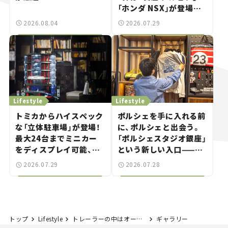
「ホンダ NSX」が登場。
世界が注目す
2026.08.04
2026.07.29
る“JDM"に焦点【クルマ
とホビー】
Lifestyle
Lifestyle
トミカからハイスペック
ポルシェを手に入れる前
な「立体駐車場」が登場！
に、ポルシェと出会う。
最大24台までミニカー
「ポルシェスタジオ銀座」
をディスプレイ可能、特
という新しい入口——連
別な「日産 GT-R
載｜CCGとクルマでどう
2026.07.29
2026.07.28
NISMO」も付属【クルマ
する？＜第14回＞
とホビー】
トップ
Lifestyle
トレーラーの中はオーディオルーム⁉ 音楽のある豊かな時間を届けるトレーラーが日本を縦断する！
ギャラリー