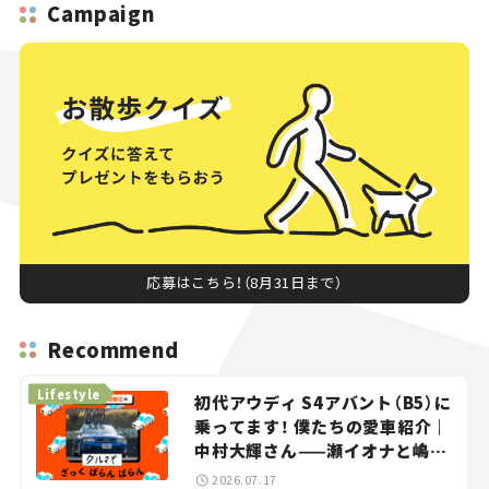
Campaign
応募はこちら！（8月31日まで）
Recommend
Lifestyle
初代アウディ S4アバント（B5）に
乗ってます！ 僕たちの愛車紹介｜
中村大輝さん——瀬イオナと嶋田
智之の「クルマでざっくばらんば
2026.07.17