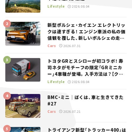
Lifestyle
2026.08.04
新型ポルシェ・カイエン エレクトリッ
クは速すぎる！ エンジン車派の私の価
値観を覆した、新しいポルシェの走
り。
Cars
2026.07.31
トヨタGRとスシローが初コラボ！ 寿
司ネタがモチーフの限定「GRミニカ
ー」4車種が登場。入手方法は？【クル
マとホビー】
Lifestyle
2026.08.04
BMC・ミニ｜ぼくは、車と生きてきた
#27
Cars
2026.07.21
トライアンフ新型「トラッカー400」は