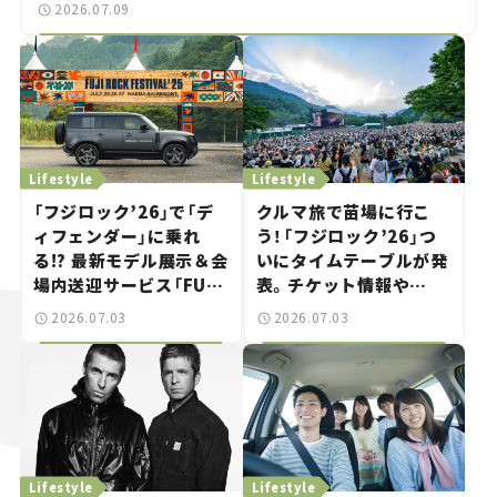
2026.07.09
Lifestyle
Lifestyle
「フジロック’26」で「デ
クルマ旅で苗場に行こ
ィフェンダー」に乗れ
う！「フジロック’26」つ
る!? 最新モデル展示＆会
いにタイムテーブルが発
場内送迎サービス「FUJI
表。チケット情報や
ROCK go round」で冒
GREEN STAGEの出演ア
2026.07.03
2026.07.03
険気分を楽しもう。
ーティストをチェック。
Lifestyle
Lifestyle