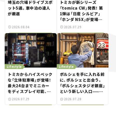
埼玉の穴場ドライブスポ
トミカが新シリーズ
ット5選。車中泊の達人
「tomica CW」発表！ 第
が厳選
1弾は「日産 シルビア」
「ホンダ NSX」が登場。
世界が注目す
2026.08.04
2026.07.29
る“JDM"に焦点【クルマ
とホビー】
Lifestyle
Lifestyle
トミカからハイスペック
ポルシェを手に入れる前
な「立体駐車場」が登場！
に、ポルシェと出会う。
最大24台までミニカー
「ポルシェスタジオ銀座」
をディスプレイ可能、特
という新しい入口——連
別な「日産 GT-R
載｜CCGとクルマでどう
2026.07.29
2026.07.28
NISMO」も付属【クルマ
する？＜第14回＞
とホビー】