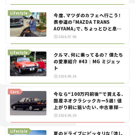
らん！」＃20
Lifestyle
今度、マツダのカフェへ行こう！
表参道の「MAZDA TRANS
AOYAMA」で、ちょっとひと息。
——連載｜CCGとクルマでどうす
2026.07.06
る？＜第13回＞
Lifestyle
クルマ、何に乗ってるの？ 僕たち
の愛車紹介 #43｜MG ミジェッ
ト
2026.06.26
Cars
今なら“100万円前後”で買える、
国産ネオクラシックカー5選！ 値
上がり前に狙いたい、中古車探し
をお手伝い――ちょっとイケてるマ
2026.06.30
イカー選び #02
Lifestyle
夏のドライブにピッタリな「涼し