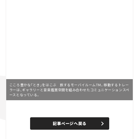
こころ豊かな「とき」をはこぶ 旅するモーバイルームTM。移動するトレー
ラーは、ギャラリーと音楽鑑賞空間を組み合わせたコミュニケーションスペ
ースとなっている。
L
o
/
U
a
n
d
記事ページへ戻る
m
e
u
d
t
:
e
6