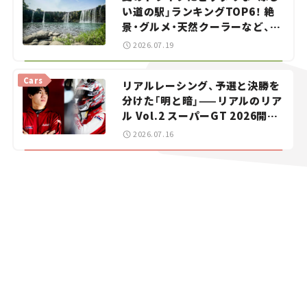
い道の駅」ランキングTOP6！ 絶
景・グルメ・天然クーラーなど、避
暑におすすめのスポットを紹介
2026.07.19
【道の駅マニアの推し駅ガイド】
vol.15
Cars
リアルレーシング、予選と決勝を
分けた「明と暗」——リアルのリア
ル Vol.2 スーパーGT 2026開幕
戦 岡山国際サーキット
2026.07.16