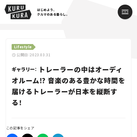
はじめよう、
クルマのある暮らし。
カテゴリ
Lifestyle
Cars
公開日：2023.03.31
トレーラーの中はオーディ
Lifestyle
ギャラリー：
オルーム⁉ 音楽のある豊かな時間を
Traffic
届けるトレーラーが日本を縦断す
Special
る！
Series
Campaign
この記事をシェア
人気のハッシュタグ