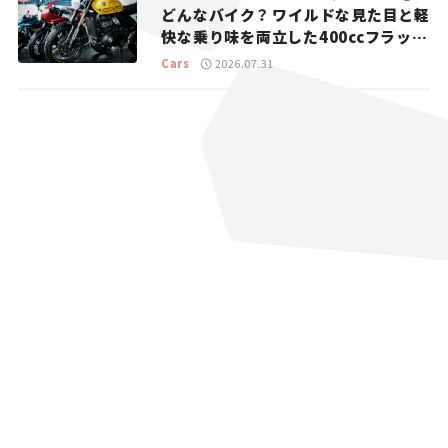
どんなバイク？ ワイルドな見た目と軽
快な乗り味を両立した400ccフラット
トラッカー【試乗レビュー】
Cars
2026.07.31