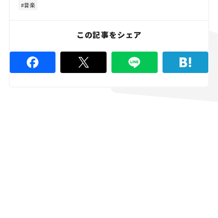
6
音楽
.
6
7
%
この記事をシェア