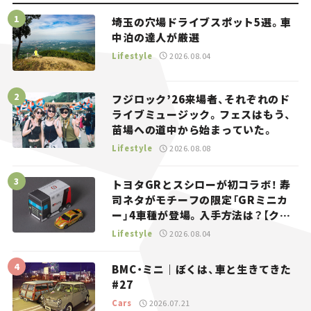
埼玉の穴場ドライブスポット5選。車
中泊の達人が厳選
Lifestyle
2026.08.04
フジロック’26来場者、それぞれのド
ライブミュージック。フェスはもう、
苗場への道中から始まっていた。
Lifestyle
2026.08.08
トヨタGRとスシローが初コラボ！ 寿
司ネタがモチーフの限定「GRミニカ
ー」4車種が登場。入手方法は？【クル
マとホビー】
Lifestyle
2026.08.04
BMC・ミニ｜ぼくは、車と生きてきた
#27
Cars
2026.07.21