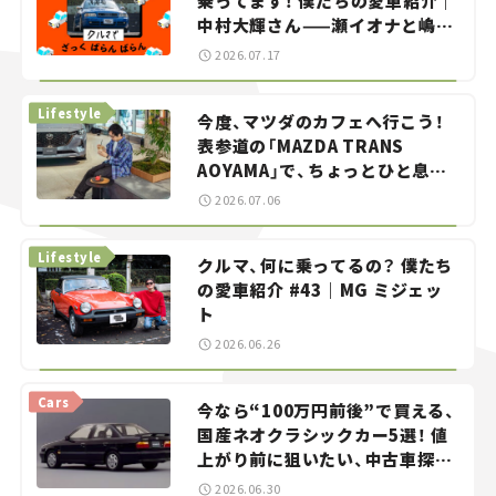
乗ってます！ 僕たちの愛車紹介｜
中村大輝さん——瀬イオナと嶋田
智之の「クルマでざっくばらんば
2026.07.17
らん！」＃20
Lifestyle
今度、マツダのカフェへ行こう！
表参道の「MAZDA TRANS
AOYAMA」で、ちょっとひと息。
——連載｜CCGとクルマでどうす
2026.07.06
る？＜第13回＞
Lifestyle
クルマ、何に乗ってるの？ 僕たち
の愛車紹介 #43｜MG ミジェッ
ト
2026.06.26
Cars
今なら“100万円前後”で買える、
国産ネオクラシックカー5選！ 値
上がり前に狙いたい、中古車探し
をお手伝い――ちょっとイケてるマ
2026.06.30