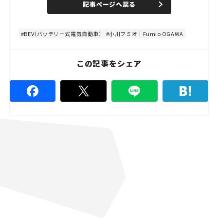
記事ページへ戻る
m
e
u
d
t
:
e
8
0
BEV（バッテリー式電気自動車）
小川フミオ｜Fumio OGAWA
.
0
0
%
この記事をシェア