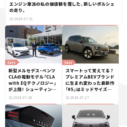
エンジン車派の私の価値観を覆した、新しいポルシェ
の走り。
2026.07.31
Cars
Cars
新型メルセデス・ベンツ
スマートって覚えてる？
CLAの電動モデル「CLA
プレミアムBEVブランド
with EQテクノロジー」
に生まれ変わった最新作
が上陸！ シューティング
「#5」はミッドサイズ
ブレークも発売【新車ニ
SUV！【日本未発売のク
2026.07.30
2026.07.27
ュース】
ルマたち#18】