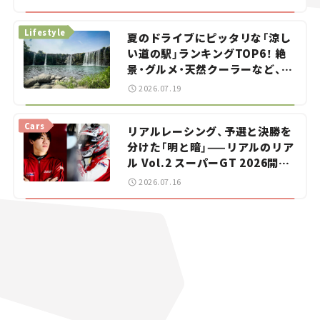
イカー選び #02
Lifestyle
夏のドライブにピッタリな「涼し
い道の駅」ランキングTOP6！ 絶
景・グルメ・天然クーラーなど、避
暑におすすめのスポットを紹介
2026.07.19
【道の駅マニアの推し駅ガイド】
vol.15
Cars
リアルレーシング、予選と決勝を
分けた「明と暗」——リアルのリア
ル Vol.2 スーパーGT 2026開幕
戦 岡山国際サーキット
2026.07.16