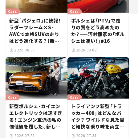
Cars
Cars
新型「パジェロ」に続報！
ポルシェは「PTV」で走
ラダーフレーム×S-
りの質をどう高めたの
AWCで本格SUVの走り
か？——河村康彦の「ポル
はどう進化する？【新車
シェは凄い！」#16
ニュース】
2026.08.07
2026.08.02
Cars
Cars
新型ポルシェ・カイエン
トライアンフ新型「トラ
エレクトリックは速すぎ
ッカー400」はどんなバ
る！ エンジン車派の私の
イク？ ワイルドな見た目
価値観を覆した、新しい
と軽快な乗り味を両立し
ポルシェの走り。
た400ccフラットトラッ
2026.07.31
2026.07.31