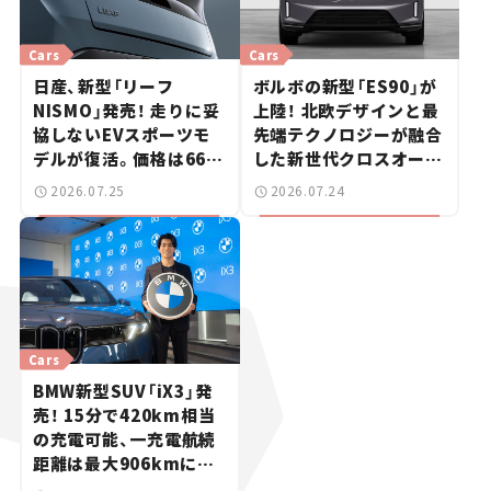
Cars
Cars
日産、新型「リーフ
ボルボの新型「ES90」が
NISMO」発売！ 走りに妥
上陸！ 北欧デザインと最
協しないEVスポーツモ
先端テクノロジーが融合
デルが復活。価格は660
した新世代クロスオーバ
万円から【新車ニュース】
ー【新車ニュース】
2026.07.25
2026.07.24
Cars
BMW新型SUV「iX3」発
売！ 15分で420km相当
の充電可能、一充電航続
距離は最大906kmに。
サッカー中村敬斗選手も