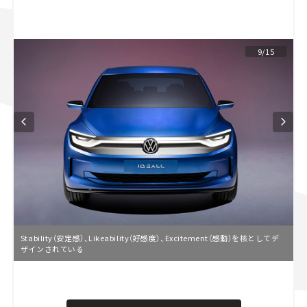
スズキ ジムニー｜Suzuki Jimny
スズキ｜Suzuki
マツダ｜Mazda
マツダ ロードスター｜Mazda Roadster
9/15
Stability（安定感）、Likeability（好感度）、Excitement（感動）を核としてデ
ザインされている
L
o
/
U
a
n
d