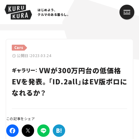
はじめよう、
クルマのある暮らし。
カテゴリ
Cars
Cars
公開日：2023.03.24
VWが300万円台の低価格
Lifestyle
ギャラリー：
EVを発表。「ID.2all」はEV版ポロに
Traffic
なれるか？
Special
Series
この記事をシェア
Campaign
人気のハッシュタグ