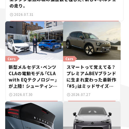
の走り。
2026.07.31
Cars
Cars
新型メルセデス・ベンツ
スマートって覚えてる？
CLAの電動モデル「CLA
プレミアムBEVブランド
with EQテクノロジー」
に生まれ変わった最新作
が上陸！ シューティング
「#5」はミッドサイズ
ブレークも発売【新車ニ
SUV！【日本未発売のク
2026.07.30
2026.07.27
ュース】
ルマたち#18】