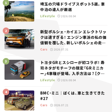
埼玉の穴場ドライブスポット5選。車
中泊の達人が厳選
Lifestyle
2026.08.04
新型ポルシェ・カイエン エレクトリッ
クは速すぎる！ エンジン車派の私の価
値観を覆した、新しいポルシェの走
り。
Cars
2026.07.31
トヨタGRとスシローが初コラボ！ 寿
司ネタがモチーフの限定「GRミニカ
ー」4車種が登場。入手方法は？【クル
マとホビー】
Lifestyle
2026.08.04
BMC・ミニ｜ぼくは、車と生きてきた
#27
Cars
2026.07.21