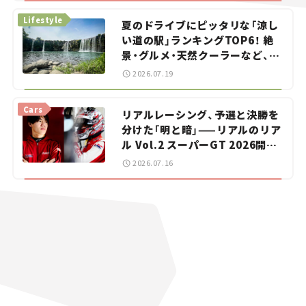
Lifestyle
夏のドライブにピッタリな「涼し
い道の駅」ランキングTOP6！ 絶
景・グルメ・天然クーラーなど、避
暑におすすめのスポットを紹介
2026.07.19
【道の駅マニアの推し駅ガイド】
vol.15
Cars
リアルレーシング、予選と決勝を
分けた「明と暗」——リアルのリア
ル Vol.2 スーパーGT 2026開幕
戦 岡山国際サーキット
2026.07.16