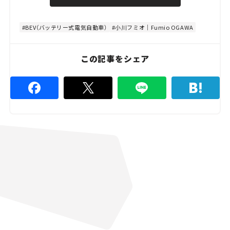
u
d
t
:
e
4
8
BEV（バッテリー式電気自動車）
小川フミオ｜Fumio OGAWA
.
8
9
%
この記事をシェア