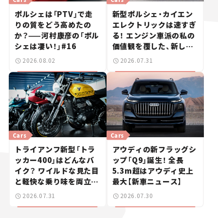
ポルシェは「PTV」で走
新型ポルシェ・カイエン
りの質をどう高めたの
エレクトリックは速すぎ
か？——河村康彦の「ポル
る！ エンジン車派の私の
シェは凄い！」#16
価値観を覆した、新しい
ポルシェの走り。
2026.08.02
2026.07.31
Cars
Cars
トライアンフ新型「トラ
アウディの新フラッグシ
ッカー400」はどんなバ
ップ「Q9」誕生！ 全長
イク？ ワイルドな見た目
5.3m超はアウディ史上
と軽快な乗り味を両立し
最大【新車ニュース】
た400ccフラットトラッ
2026.07.31
2026.07.30
カー【試乗レビュー】