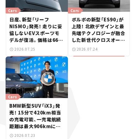
Cars
Cars
日産、新型「リーフ
ボルボの新型「ES90」が
NISMO」発売！ 走りに妥
上陸！ 北欧デザインと最
協しないEVスポーツモ
先端テクノロジーが融合
デルが復活。価格は660
した新世代クロスオーバ
万円から【新車ニュース】
ー【新車ニュース】
2026.07.25
2026.07.24
Cars
BMW新型SUV「iX3」発
売！ 15分で420km相当
の充電可能、一充電航続
距離は最大906kmに。
サッカー中村敬斗選手も
2026.07.23