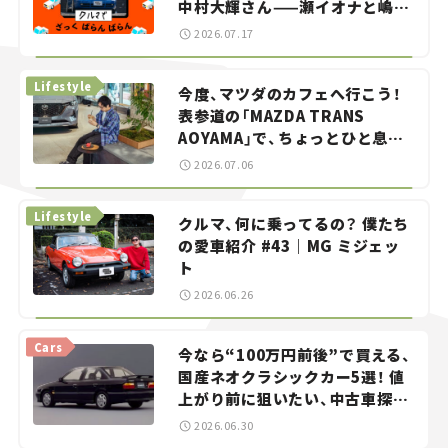
中村大輝さん——瀬イオナと嶋田
智之の「クルマでざっくばらんば
2026.07.17
らん！」＃20
Lifestyle
今度、マツダのカフェへ行こう！
表参道の「MAZDA TRANS
AOYAMA」で、ちょっとひと息。
——連載｜CCGとクルマでどうす
2026.07.06
る？＜第13回＞
Lifestyle
クルマ、何に乗ってるの？ 僕たち
の愛車紹介 #43｜MG ミジェッ
ト
2026.06.26
Cars
今なら“100万円前後”で買える、
国産ネオクラシックカー5選！ 値
上がり前に狙いたい、中古車探し
をお手伝い――ちょっとイケてるマ
2026.06.30
イカー選び #02