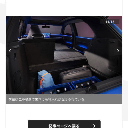
スズキ ジムニー｜Suzuki Jimny
スズキ｜Suzuki
マツダ｜Mazda
マツダ ロードスター｜Mazda Roadster
11/15
荷室は二重構造で床下にも物入れが設けられている
L
o
/
U
a
n
d
記事ページへ戻る
m
e