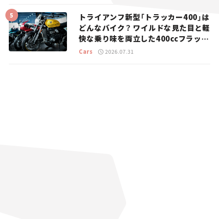
トライアンフ新型「トラッカー400」は
どんなバイク？ ワイルドな見た目と軽
快な乗り味を両立した400ccフラット
トラッカー【試乗レビュー】
Cars
2026.07.31