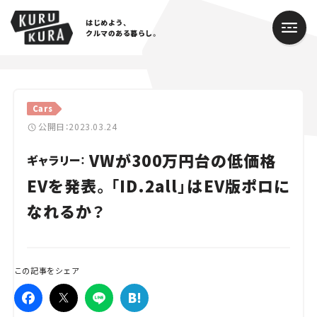
はじめよう、
クルマのある暮らし。
カテゴリ
Cars
Cars
公開日：2023.03.24
VWが300万円台の低価格
Lifestyle
ギャラリー：
EVを発表。「ID.2all」はEV版ポロに
Traffic
なれるか？
Special
Series
この記事をシェア
Campaign
人気のハッシュタグ