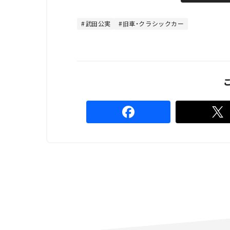
t
:
e
4
8
武田公実
旧車・クラシックカー
.
8
9
%