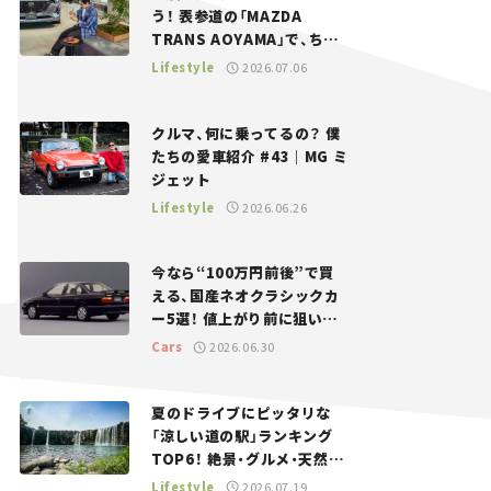
う！ 表参道の「MAZDA
TRANS AOYAMA」で、ちょ
っとひと息。——連載｜CCG
Lifestyle
2026.07.06
とクルマでどうする？＜第13
回＞
クルマ、何に乗ってるの？ 僕
たちの愛車紹介 #43｜MG ミ
ジェット
Lifestyle
2026.06.26
今なら“100万円前後”で買
える、国産ネオクラシックカ
ー5選！ 値上がり前に狙いた
い、中古車探しをお手伝い――ち
Cars
2026.06.30
ょっとイケてるマイカー選び
#02
夏のドライブにピッタリな
「涼しい道の駅」ランキング
TOP6！ 絶景・グルメ・天然ク
ーラーなど、避暑におすすめ
Lifestyle
2026.07.19