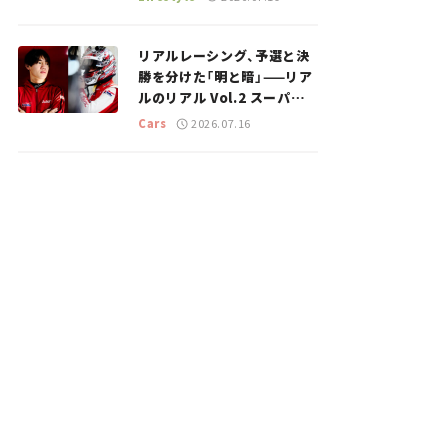
のスポットを紹介【道の駅マ
ニアの推し駅ガイド】vol.15
リアルレーシング、予選と決
勝を分けた「明と暗」——リア
ルのリアル Vol.2 スーパー
GT 2026開幕戦 岡山国際サ
Cars
2026.07.16
ーキット