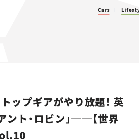
Cars
Lifest
カテゴリ
Cars
Lifestyle
やトップギアがやり放題！ 英
Traffic
アント・ロビン」──【世界
Special
l.10
Series