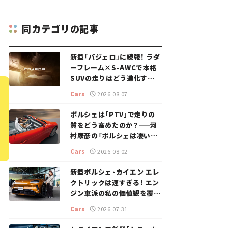
同カテゴリの記事
新型「パジェロ」に続報！ ラダ
ーフレーム×S-AWCで本格
SUVの走りはどう進化する？
【新車ニュース】
Cars
2026.08.07
ポルシェは「PTV」で走りの
質をどう高めたのか？——河
村康彦の「ポルシェは凄い！」
#16
Cars
2026.08.02
新型ポルシェ・カイエン エレ
クトリックは速すぎる！ エン
ジン車派の私の価値観を覆し
た、新しいポルシェの走り。
Cars
2026.07.31