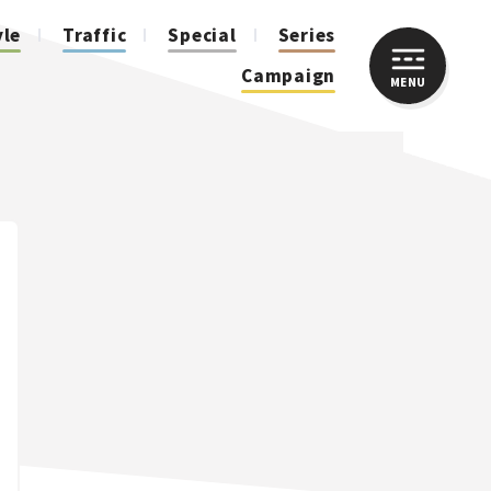
yle
Traffic
Special
Series
Campaign
MENU
CLOSE
人気のハッシュタグ
スズキ ジムニー｜Suzuki Jimny
スズキ｜Suzuki
マツダ｜Mazda
マツダ ロードスター｜Mazda Roadster