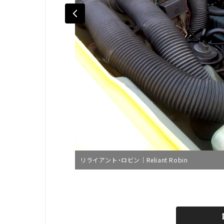
リライアント・ロビン｜Reliant Robin
L
o
/
U
a
n
d
m
e
u
d