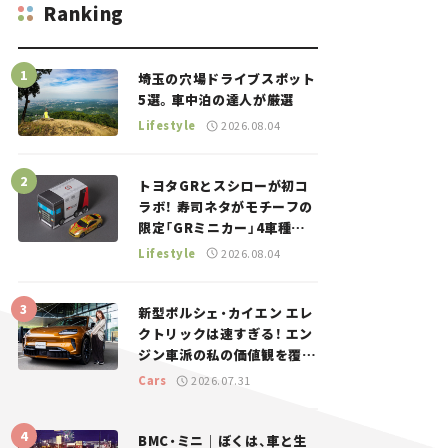
Ranking
埼玉の穴場ドライブスポット
5選。車中泊の達人が厳選
Lifestyle
2026.08.04
トヨタGRとスシローが初コ
ラボ！ 寿司ネタがモチーフの
限定「GRミニカー」4車種が
登場。入手方法は？【クルマ
Lifestyle
2026.08.04
とホビー】
新型ポルシェ・カイエン エレ
クトリックは速すぎる！ エン
ジン車派の私の価値観を覆し
た、新しいポルシェの走り。
Cars
2026.07.31
BMC・ミニ｜ぼくは、車と生