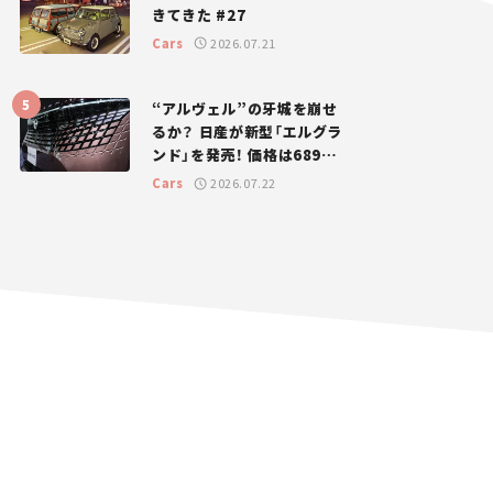
きてきた #27
Cars
2026.07.21
“アルヴェル”の牙城を崩せ
るか？ 日産が新型「エルグラ
ンド」を発売！ 価格は689万
円から【新車ニュース】
Cars
2026.07.22