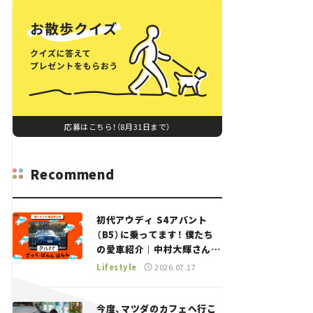
応募はこちら！（8月31日まで）
Recommend
初代アウディ S4アバント
（B5）に乗ってます！ 僕たち
の愛車紹介｜中村大輝さん
——瀬イオナと嶋田智之の
Lifestyle
2026.07.17
「クルマでざっくばらんばら
ん！」＃20
今度、マツダのカフェへ行こ