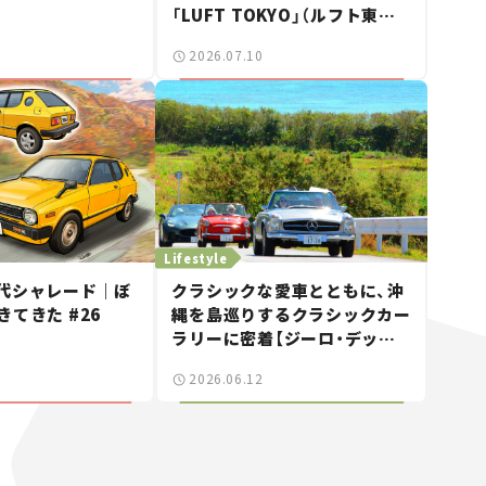
「LUFT TOKYO」（ルフト東京）
が見せた奇跡の一日——ハッサ
2026.07.10
ンの週末カーミーティング通信
#2
Lifestyle
代シャレード｜ぼ
クラシックな愛車とともに、沖
きてきた #26
縄を島巡りするクラシックカー
ラリーに密着【ジーロ・デッリ
ゾラ沖縄｜Giro dell’Isola
2026.06.12
OKINAWA 2026】