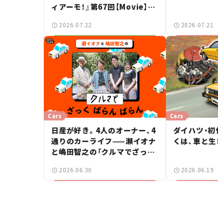
ィアーモ！』第67回【Movie】
——新しいスーパーカーショー
2026.07.22
2026.07.21
で起きた、若者たちの「驚き」
Cars
Cars
日産が好き。4人のオーナー、4
ダイハツ・初
通りのカーライフ——瀬イオナ
くは、車と生
と嶋田智之の「クルマでざっく
ばらんばらん！」＃19
2026.06.30
2026.06.19