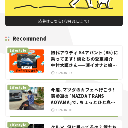
応募はこちら！（8月31日まで）
Recommend
Lifestyle
初代アウディ S4アバント（B5）に
乗ってます！ 僕たちの愛車紹介｜
中村大輝さん——瀬イオナと嶋田
智之の「クルマでざっくばらんば
2026.07.17
らん！」＃20
Lifestyle
今度、マツダのカフェへ行こう！
表参道の「MAZDA TRANS
AOYAMA」で、ちょっとひと息。
——連載｜CCGとクルマでどうす
2026.07.06
る？＜第13回＞
Lifestyle
クルマ、何に乗ってるの？ 僕たち