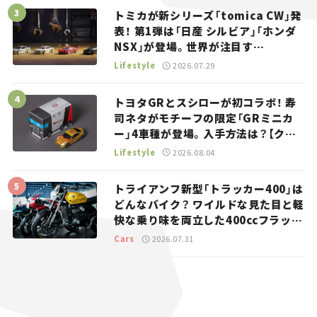
トミカが新シリーズ「tomica CW」発
表！ 第1弾は「日産 シルビア」「ホンダ
NSX」が登場。世界が注目す
る“JDM”に焦点【クルマとホビー】
Lifestyle
2026.07.29
トヨタGRとスシローが初コラボ！ 寿
司ネタがモチーフの限定「GRミニカ
ー」4車種が登場。入手方法は？【クル
マとホビー】
Lifestyle
2026.08.04
トライアンフ新型「トラッカー400」は
どんなバイク？ ワイルドな見た目と軽
快な乗り味を両立した400ccフラット
トラッカー【試乗レビュー】
Cars
2026.07.31