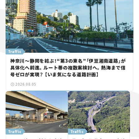
Traffic
神奈川～静岡を結ぶ！“第3の東名”「伊豆湘南道路」が
具体化へ前進。ルート帯の複数案検討へ。熱海まで信
号ゼロが実現？ 【いま気になる道路計画】
2026.08.05
Traffic
Traffic