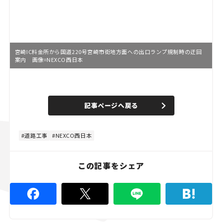
宮崎IC料金所から国道220号宮崎市街地方面への出口ランプ規制時の迂回
案内 画像=NEXCO西日本
L
o
/
U
a
n
d
記事ページへ戻る
m
e
u
d
t
:
e
8
0
道路工事
NEXCO西日本
.
0
0
%
この記事をシェア