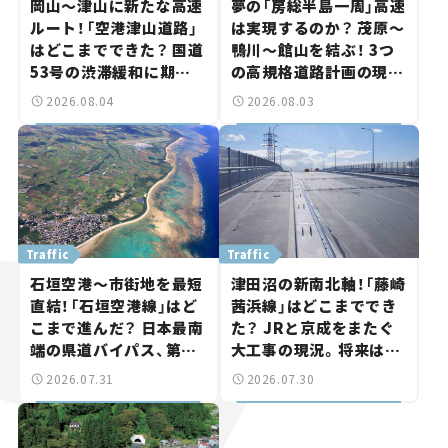
岡山～津山に新たな高速
夢の「房総半島一周」高速
ルート！「空港津山道路」
は実現するのか？ 茂原～
はどこまでできた？ 国道
鴨川～館山を結ぶ！ 3つ
53号の渋滞緩和に期待。
の高規格道路計画の現
岡山市側でも動きが【い
状。「館山鴨川道路」で検
2026.08.04
2026.08.03
ま気になる道路計画】
討進む【いま気になる道
路計画】
Traffic
Traffic
石垣空港～市街地を最短
津田沼の新南北軸！「藤崎
直結！「石垣空港線」はど
茜浜線」はどこまででき
こまで進んだ？ 日本最南
た？ JRと京成をまたぐ
端の県道バイパス、第2
大工事の現況。将来は
工区も延伸開通 【いま気
「習志野～鎌ケ谷」を最短
2026.07.31
2026.07.30
になる道路計画】
直結【いま気になる道路
計画】