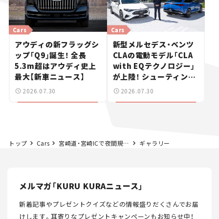
Cars
Cars
アウディの新フラッグシ
新型メルセデス・ベンツ
ップ「Q9」誕生！ 全長
CLAの電動モデル「CLA
5.3m超はアウディ史上
with EQテクノロジー」
最大【新車ニュース】
が上陸！ シューティング
ブレークも発売【新車ニ
2026.07.30
2026.07.30
ュース】
トップ
Cars
宮崎道・宮崎ICで夜間規制。2月27日～3月7日まで3箇所に分けてランプ閉鎖。
ギャラリー
メルマガ「KURU KURAニュース」
新着記事やプレゼントクイズなどの情報盛りだくさんでお届
けします。
耳寄りなプレゼントキャンペーンもお知らせ中！