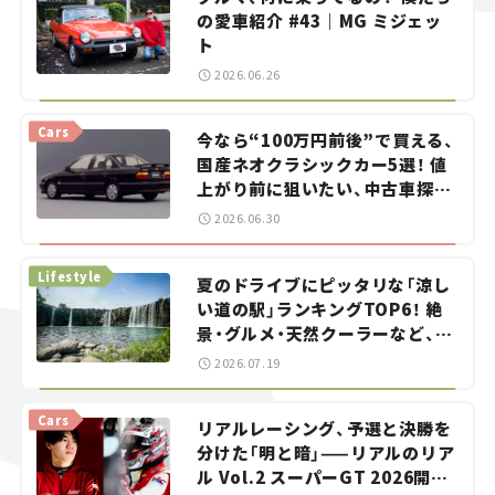
の愛車紹介 #43｜MG ミジェッ
ト
2026.06.26
Cars
今なら“100万円前後”で買える、
国産ネオクラシックカー5選！ 値
上がり前に狙いたい、中古車探し
をお手伝い――ちょっとイケてるマ
2026.06.30
イカー選び #02
Lifestyle
夏のドライブにピッタリな「涼し
い道の駅」ランキングTOP6！ 絶
景・グルメ・天然クーラーなど、避
暑におすすめのスポットを紹介
2026.07.19
【道の駅マニアの推し駅ガイド】
vol.15
Cars
リアルレーシング、予選と決勝を
分けた「明と暗」——リアルのリア
ル Vol.2 スーパーGT 2026開幕