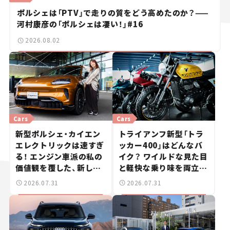
ポルシェは「PTV」で走りの質をどう高めたのか？——
河村康彦の「ポルシェは凄い！」#16
2026.08.02
Cars
Cars
新型ポルシェ・カイエン
トライアンフ新型「トラ
エレクトリックは速すぎ
ッカー400」はどんなバ
る！ エンジン車派の私の
イク？ ワイルドな見た目
価値観を覆した、新しい
と軽快な乗り味を両立し
ポルシェの走り。
た400ccフラットトラッ
2026.07.31
2026.07.31
カー【試乗レビュー】