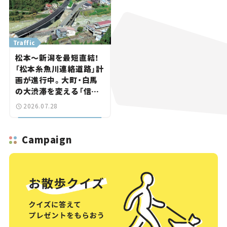
Traffic
松本～新潟を最短直結！
「松本糸魚川連絡道路」計
画が進行中。大町・白馬
の大渋滞を変える「信号
ゼロ」バイパスも事業化
2026.07.28
へ【いま気になる道路計
画】
Campaign