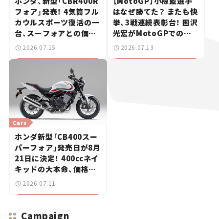
ホンダ、新型「CBR400R
【MotoGP】小椋藍選手
フォア」発表！ 4気筒フル
はなぜ勝てた？ またも快
カウルスポーツ復活の一
挙、3戦連続表彰台！ 国沢
台、スーフォアとの価格
光宏がMotoGPでの快
差は20万円【新車ニュー
進撃を解説
2026.07.15
2026.07.13
ス】
Cars
ホンダ新型「CB400スー
パーフォア」発売日が8月
21日に決定！ 400ccネイ
キッドの大本命、価格は
100万円切りの99万
2026.07.11
8800円【新車ニュース】
Campaign