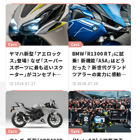
Cars
Cars
ヤマハ新型「アエロック
BMW「R1300 RT」に試
ス」登場！ なぜ「スーパー
乗！ 新機能「ASA」はどう
スポーツに最も近いスク
だった？ 新世代グランド
ーター」がコンセプトな
ツアラーの実力に感動
のか？【新車ニュース】
【試乗レビュー】
2026.07.27
2026.07.26
Cars
Cars