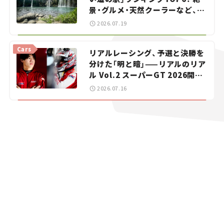
景・グルメ・天然クーラーなど、避
暑におすすめのスポットを紹介
2026.07.19
【道の駅マニアの推し駅ガイド】
vol.15
Cars
リアルレーシング、予選と決勝を
分けた「明と暗」——リアルのリア
ル Vol.2 スーパーGT 2026開幕
戦 岡山国際サーキット
2026.07.16