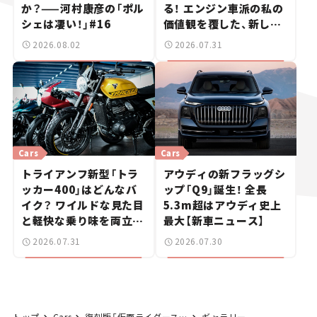
か？——河村康彦の「ポル
る！ エンジン車派の私の
シェは凄い！」#16
価値観を覆した、新しい
ポルシェの走り。
2026.08.02
2026.07.31
Cars
Cars
トライアンフ新型「トラ
アウディの新フラッグシ
ッカー400」はどんなバ
ップ「Q9」誕生！ 全長
イク？ ワイルドな見た目
5.3m超はアウディ史上
と軽快な乗り味を両立し
最大【新車ニュース】
た400ccフラットトラッ
2026.07.31
2026.07.30
カー【試乗レビュー】
トップ
Cars
復刻版「仮面ライダースナック」が登場も即販売休止。パッケージをオマージュしバイクの角度までそっくり⁉
ギャラリー