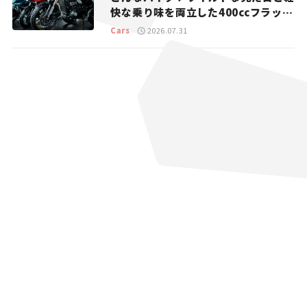
快な乗り味を両立した400ccフラット
トラッカー【試乗レビュー】
Cars
2026.07.31