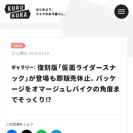
はじめよう、
クルマのある暮らし。
カテゴリ
Cars
Cars
公開日：2023.02.09
復刻版「仮面ライダースナ
Lifestyle
ギャラリー：
ック」が登場も即販売休止。パッケ
Traffic
ージをオマージュしバイクの角度ま
Special
でそっくり⁉
Series
Campaign
この記事をシェア
人気のハッシュタグ