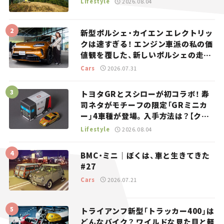
Lifestyle
2026.08.04
新型ポルシェ・カイエン エレクトリッ
クは速すぎる！ エンジン車派の私の価
値観を覆した、新しいポルシェの走
り。
Cars
2026.07.31
トヨタGRとスシローが初コラボ！ 寿
司ネタがモチーフの限定「GRミニカ
ー」4車種が登場。入手方法は？【クル
マとホビー】
Lifestyle
2026.08.04
BMC・ミニ｜ぼくは、車と生きてきた
#27
Cars
2026.07.21
トライアンフ新型「トラッカー400」は
どんなバイク？ ワイルドな見た目と軽