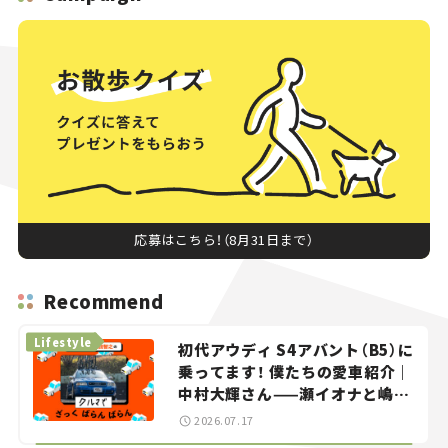
応募はこちら！（8月31日まで）
Recommend
Lifestyle
初代アウディ S4アバント（B5）に
乗ってます！ 僕たちの愛車紹介｜
中村大輝さん——瀬イオナと嶋田
智之の「クルマでざっくばらんば
2026.07.17
らん！」＃20