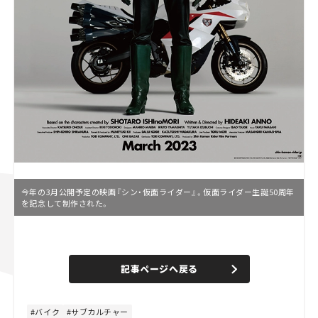
今年の3月公開予定の映画『シン・仮面ライダー』。仮面ライダー生誕50周年
を記念して制作された。
L
o
/
U
a
n
d
記事ページへ戻る
m
e
u
d
t
:
e
4
4
バイク
サブカルチャー