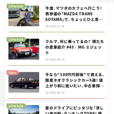
Lifestyle
今度、マツダのカフェへ行こう！
表参道の「MAZDA TRANS
AOYAMA」で、ちょっとひと息。
——連載｜CCGとクルマでどうす
2026.07.06
る？＜第13回＞
Lifestyle
クルマ、何に乗ってるの？ 僕たち
の愛車紹介 #43｜MG ミジェッ
ト
2026.06.26
Cars
今なら“100万円前後”で買える、
国産ネオクラシックカー5選！ 値
上がり前に狙いたい、中古車探し
をお手伝い――ちょっとイケてるマ
2026.06.30
イカー選び #02
Lifestyle
夏のドライブにピッタリな「涼し
い道の駅」ランキングTOP6！ 絶