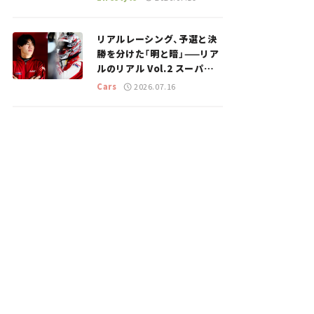
のスポットを紹介【道の駅マ
ニアの推し駅ガイド】vol.15
リアルレーシング、予選と決
勝を分けた「明と暗」——リア
ルのリアル Vol.2 スーパー
GT 2026開幕戦 岡山国際サ
Cars
2026.07.16
ーキット