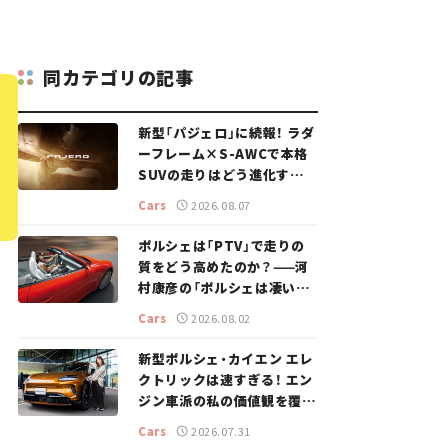
同カテゴリの記事
新型「パジェロ」に続報！ ラダ
ーフレーム×S-AWCで本格
SUVの走りはどう進化する？
【新車ニュース】
Cars
2026.08.07
ポルシェは「PTV」で走りの
質をどう高めたのか？——河
村康彦の「ポルシェは凄い！」
#16
Cars
2026.08.02
新型ポルシェ・カイエン エレ
クトリックは速すぎる！ エン
ジン車派の私の価値観を覆し
た、新しいポルシェの走り。
Cars
2026.07.31