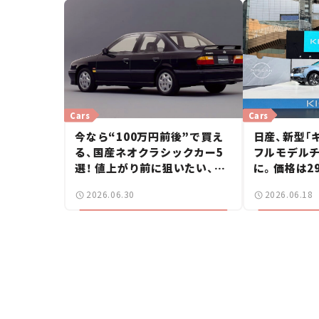
Cars
Cars
今なら“100万円前後”で買え
日産、新型「
る、国産ネオクラシックカー5
フルモデルチ
選！ 値上がり前に狙いたい、中
に。価格は2
古車探しをお手伝い――ちょっと
ニュース】
2026.06.30
2026.06.18
イケてるマイカー選び #02