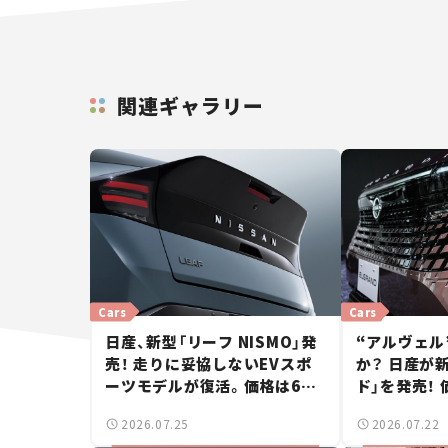
関連ギャラリー
Cars
Cars
日産、新型「リーフ NISMO」発
“アルヴェル
売！ 走りに妥協しないEVスポ
か？ 日産が
ーツモデルが復活。価格は660
ド」を発売！ 
万円から【新車ニュース】
ら【新車ニュ
2026.07.25
2026.07.22