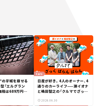
Cars
”の牙城を崩せる
日産が好き。4人のオーナー、4
新型「エルグラン
通りのカーライフ——瀬イオナ
価格は689万円か
と嶋田智之の「クルマでざっく
ース】
ばらんばらん！」＃19
2026.06.30