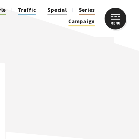
yle
Traffic
Special
Series
Campaign
MENU
CLOSE
人気のハッシュタグ
スズキ ジムニー｜Suzuki Jimny
スズキ｜Suzuki
マツダ｜Mazda
マツダ ロードスター｜Mazda Roadster