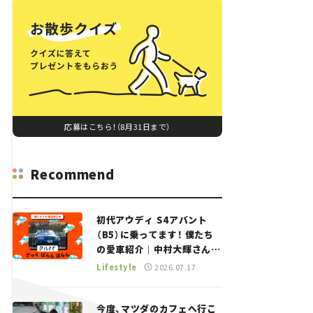
応募はこちら！（8月31日まで）
Recommend
初代アウディ S4アバント
（B5）に乗ってます！ 僕たち
の愛車紹介｜中村大輝さん
——瀬イオナと嶋田智之の
Lifestyle
2026.07.17
「クルマでざっくばらんばら
ん！」＃20
今度、マツダのカフェへ行こ