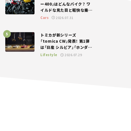
ー400」はどんなバイク？ ワ
イルドな見た目と軽快な乗り
味を両立した400ccフラット
Cars
2026.07.31
トラッカー【試乗レビュー】
トミカが新シリーズ
「tomica CW」発表！ 第1弾
は「日産 シルビア」「ホンダ
NSX」が登場。世界が注目す
Lifestyle
2026.07.29
る“JDM”に焦点【クルマとホ
ビー】