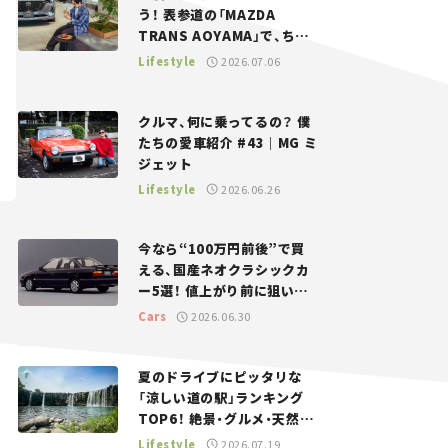
う！ 表参道の「MAZDA
TRANS AOYAMA」で、ちょ
っとひと息。——連載｜CCG
Lifestyle
2026.07.06
とクルマでどうする？＜第13
回＞
クルマ、何に乗ってるの？ 僕
たちの愛車紹介 #43｜MG ミ
ジェット
Lifestyle
2026.06.26
今なら“100万円前後”で買
える、国産ネオクラシックカ
ー5選！ 値上がり前に狙いた
い、中古車探しをお手伝い――ち
Cars
2026.06.30
ょっとイケてるマイカー選び
#02
夏のドライブにピッタリな
「涼しい道の駅」ランキング
TOP6！ 絶景・グルメ・天然ク
ーラーなど、避暑におすすめ
Lifestyle
2026.07.19