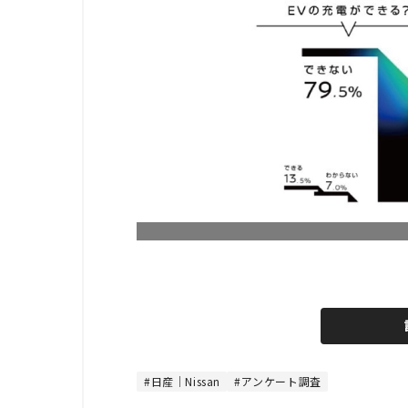
L
o
/
U
a
n
d
m
e
u
d
t
:
e
4
4
日産｜Nissan
アンケート調査
.
4