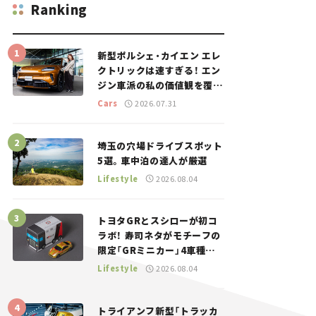
Ranking
新型ポルシェ・カイエン エレ
クトリックは速すぎる！ エン
ジン車派の私の価値観を覆し
た、新しいポルシェの走り。
Cars
2026.07.31
埼玉の穴場ドライブスポット
5選。車中泊の達人が厳選
Lifestyle
2026.08.04
トヨタGRとスシローが初コ
ラボ！ 寿司ネタがモチーフの
限定「GRミニカー」4車種が
登場。入手方法は？【クルマ
Lifestyle
2026.08.04
とホビー】
トライアンフ新型「トラッカ