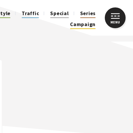
style
Traffic
Special
Series
MENU
CLOSE
Campaign
人気のハッシュタグ
スズキ ジムニー｜Suzuki Jimny
スズキ｜Suzuki
マツダ｜Mazda
マツダ ロードスター｜Mazda Roadster