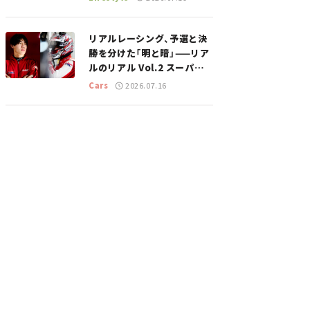
のスポットを紹介【道の駅マ
ニアの推し駅ガイド】vol.15
リアルレーシング、予選と決
勝を分けた「明と暗」——リア
ルのリアル Vol.2 スーパー
GT 2026開幕戦 岡山国際サ
Cars
2026.07.16
ーキット