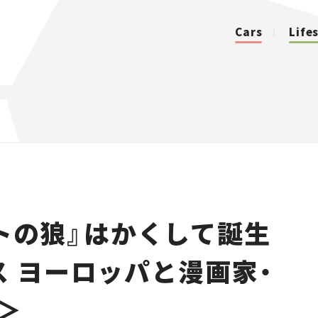
Cars
Life
カテゴリ
Cars
Lifestyle
トの狼』はかくして誕生
Traffic
ス ヨーロッパと漫画家・
Special
＞
Series