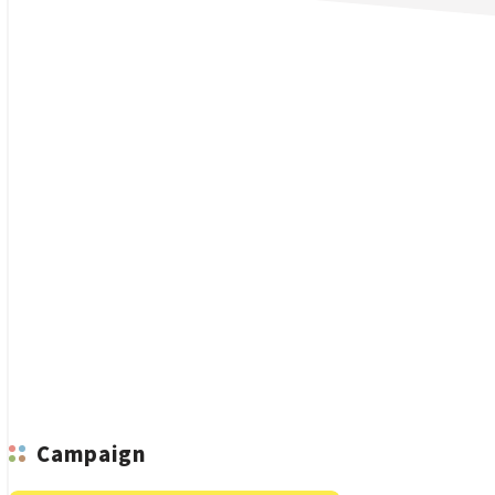
n
Campaign