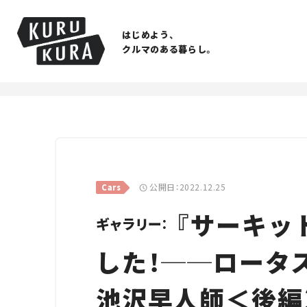
はじめよう、
クルマのある暮らし。
公開日：2022.12.25
Cars
『サーキッ
ギャラリー：
した！──ロータ
池沢早人師＜後編