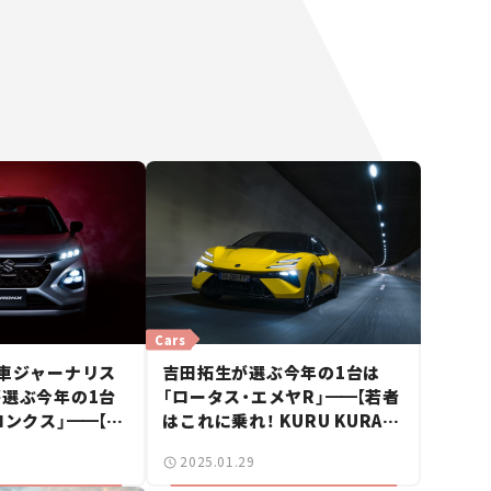
Cars
動車ジャーナリス
吉田拓生が選ぶ今年の1台は
が選ぶ今年の1台
「ロータス・エメヤR」
━━
【若者
ロンクス」
━━
【若
はこれに乗れ！ KURU KURAカ
 KURU KURA
ー・オブ・ザ・イヤー2024-25】
2025.01.29
イヤー2024-