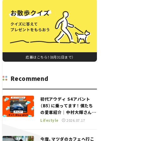
応募はこちら！（8月31日まで）
Recommend
初代アウディ S4アバント
（B5）に乗ってます！ 僕たち
の愛車紹介｜中村大輝さん
——瀬イオナと嶋田智之の
Lifestyle
2026.07.17
「クルマでざっくばらんばら
ん！」＃20
今度、マツダのカフェへ行こ