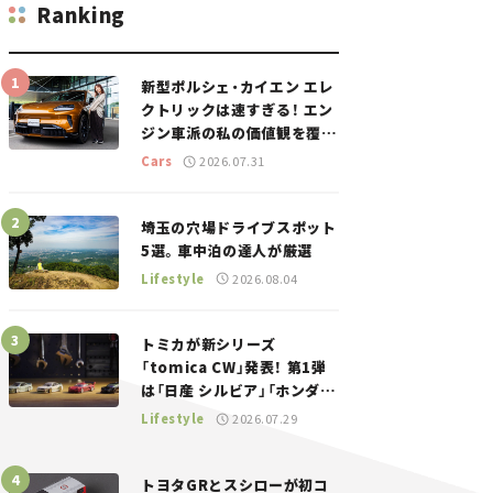
Ranking
新型ポルシェ・カイエン エレ
クトリックは速すぎる！ エン
ジン車派の私の価値観を覆し
た、新しいポルシェの走り。
Cars
2026.07.31
埼玉の穴場ドライブスポット
5選。車中泊の達人が厳選
Lifestyle
2026.08.04
トミカが新シリーズ
「tomica CW」発表！ 第1弾
は「日産 シルビア」「ホンダ
NSX」が登場。世界が注目す
Lifestyle
2026.07.29
る“JDM”に焦点【クルマとホ
ビー】
トヨタGRとスシローが初コ