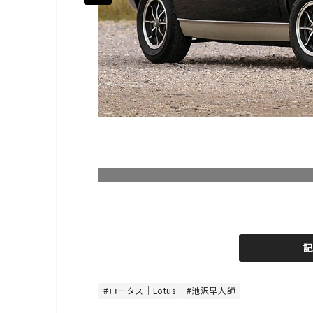
L
o
/
U
a
n
d
m
e
u
d
t
:
e
4
8
ロータス｜Lotus
池沢早人師
.
8