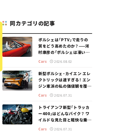
同カテゴリの記事
ポルシェは「PTV」で走りの
質をどう高めたのか？——河
村康彦の「ポルシェは凄い！」
#16
Cars
2026.08.02
新型ポルシェ・カイエン エレ
クトリックは速すぎる！ エン
ジン車派の私の価値観を覆し
た、新しいポルシェの走り。
Cars
2026.07.31
トライアンフ新型「トラッカ
ー400」はどんなバイク？ ワ
イルドな見た目と軽快な乗り
味を両立した400ccフラット
Cars
2026.07.31
トラッカー【試乗レビュー】