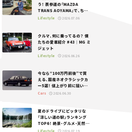
う！ 表参道の「MAZDA
TRANS AOYAMA」で、ちょ
っとひと息。——連載｜CCG
Lifestyle
2026.07.06
とクルマでどうする？＜第13
回＞
クルマ、何に乗ってるの？ 僕
たちの愛車紹介 #43｜MG ミ
ジェット
Lifestyle
2026.06.26
今なら“100万円前後”で買
える、国産ネオクラシックカ
ー5選！ 値上がり前に狙いた
い、中古車探しをお手伝い――ち
Cars
2026.06.30
ょっとイケてるマイカー選び
#02
夏のドライブにピッタリな
「涼しい道の駅」ランキング
TOP6！ 絶景・グルメ・天然ク
ーラーなど、避暑におすすめ
Lifestyle
2026.07.19