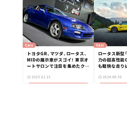
25】
Cars
Cars
トヨタGR、マツダ、ロータス、
ロータス新型「
MIDの展示車がスゴイ！ 東京オ
力の超高性能G
ートサロンで注目を集めたクル
も軽快な走り
マたち＜後編＞【東京オートサ
レビュー】
2025.01.15
2024.08.30
ロン2025】