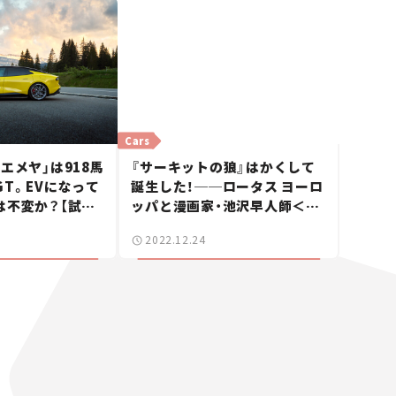
Cars
エメヤ」は918馬
『サーキットの狼』はかくして
T。EVになって
誕生した！──ロータス ヨーロ
は不変か？【試乗
ッパと漫画家・池沢早人師＜前
編＞
2022.12.24