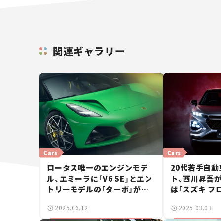
関連ギャラリー
Cars
Cars
ロータス唯一のエンジンモデ
20代若手自
ル、エミーラに「V6 SE」とエン
ト、西川昇吾
トリーモデルの「ターボ」が登
は「スズキ フ
場！ 【新車ニュース】
者はこれに乗れ！
2025.06.12
2025.03.03
カー・オブ・ザ・