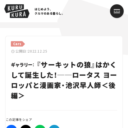
はじめよう、
クルマのある暮らし。
カテゴリ
Cars
Cars
公開日：2022.12.25
『サーキットの狼』はかく
Lifestyle
ギャラリー：
して誕生した！──ロータス ヨー
Traffic
ロッパと漫画家・池沢早人師＜後
Special
編＞
Series
Campaign
この記事をシェア
人気のハッシュタグ