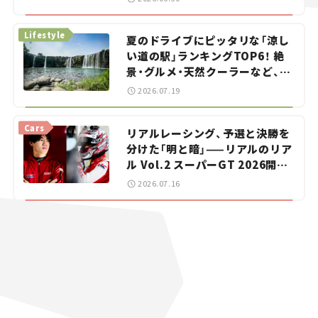
イカー選び #02
Lifestyle
夏のドライブにピッタリな「涼し
い道の駅」ランキングTOP6！ 絶
景・グルメ・天然クーラーなど、避
暑におすすめのスポットを紹介
2026.07.19
【道の駅マニアの推し駅ガイド】
vol.15
Cars
リアルレーシング、予選と決勝を
分けた「明と暗」——リアルのリア
ル Vol.2 スーパーGT 2026開幕
戦 岡山国際サーキット
2026.07.16