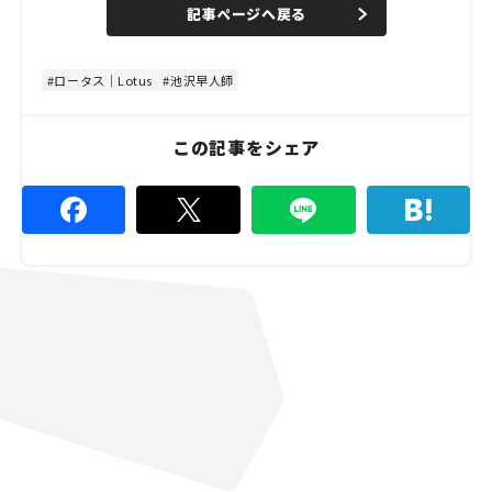
d
記事ページへ戻る
m
e
u
d
t
:
e
4
8
ロータス｜Lotus
池沢早人師
.
8
9
%
この記事をシェア