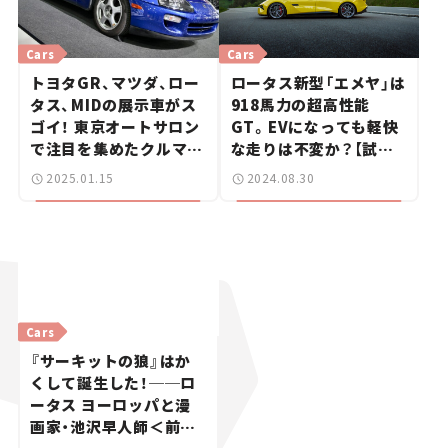
Cars
Cars
トヨタGR、マツダ、ロー
ロータス新型「エメヤ」は
タス、MIDの展示車がス
918馬力の超高性能
ゴイ！ 東京オートサロン
GT。EVになっても軽快
で注目を集めたクルマた
な走りは不変か？【試乗
ち＜後編＞【東京オート
レビュー】
2025.01.15
2024.08.30
サロン2025】
Cars
『サーキットの狼』はか
くして誕生した！──ロ
ータス ヨーロッパと漫
画家・池沢早人師＜前編