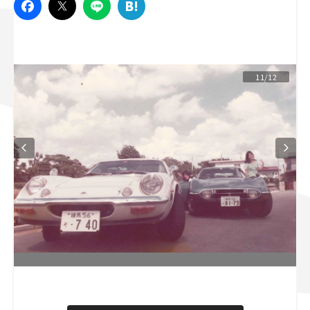
スズキ ジムニー｜Suzuki Jimny
スズキ｜Suzuki
マツダ｜Mazda
マツダ ロードスター｜Mazda Roadster
11/12
L
o
/
U
a
n