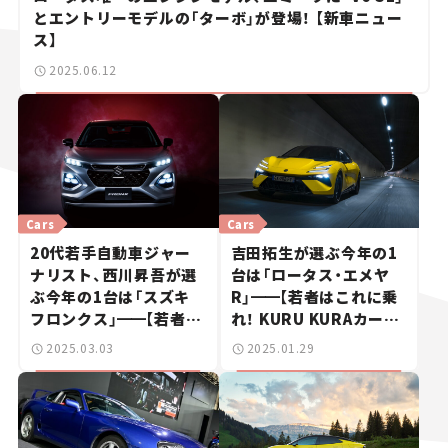
とエントリーモデルの「ターボ」が登場！ 【新車ニュー
ス】
2025.06.12
Cars
Cars
20代若手自動車ジャー
吉田拓生が選ぶ今年の1
ナリスト、西川昇吾が選
台は「ロータス・エメヤ
ぶ今年の1台は「スズキ
R」
━━
【若者はこれに乗
フロンクス」
━━
【若者は
れ！ KURU KURAカー・
これに乗れ！ KURU
オブ・ザ・イヤー2024-
2025.03.03
2025.01.29
KURAカー・オブ・ザ・イ
25】
ヤー2024-25】