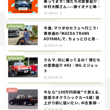
乗ってます！ 僕たちの愛車紹介｜
中村大輝さん——瀬イオナと嶋田
智之の「クルマでざっくばらんば
2026.07.17
らん！」＃20
Lifestyle
今度、マツダのカフェへ行こう！
表参道の「MAZDA TRANS
AOYAMA」で、ちょっとひと息。
——連載｜CCGとクルマでどうす
2026.07.06
る？＜第13回＞
Lifestyle
クルマ、何に乗ってるの？ 僕たち
の愛車紹介 #43｜MG ミジェッ
ト
2026.06.26
Cars
今なら“100万円前後”で買える、
国産ネオクラシックカー5選！ 値
上がり前に狙いたい、中古車探し
をお手伝い――ちょっとイケてるマ
2026.06.30