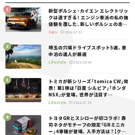
新型ポルシェ・カイエン エレクトリッ
クは速すぎる！ エンジン車派の私の価
値観を覆した、新しいポルシェの走
り。
Cars
2026.07.31
埼玉の穴場ドライブスポット5選。車
中泊の達人が厳選
Lifestyle
2026.08.04
トミカが新シリーズ「tomica CW」発
表！ 第1弾は「日産 シルビア」「ホンダ
NSX」が登場。世界が注目す
る“JDM”に焦点【クルマとホビー】
Lifestyle
2026.07.29
トヨタGRとスシローが初コラボ！ 寿
司ネタがモチーフの限定「GRミニカ
ー」4車種が登場。入手方法は？【クル