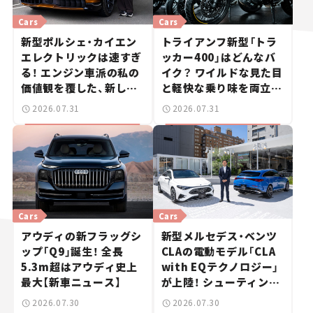
Cars
Cars
新型ポルシェ・カイエン
トライアンフ新型「トラ
エレクトリックは速すぎ
ッカー400」はどんなバ
る！ エンジン車派の私の
イク？ ワイルドな見た目
価値観を覆した、新しい
と軽快な乗り味を両立し
ポルシェの走り。
た400ccフラットトラッ
2026.07.31
2026.07.31
カー【試乗レビュー】
Cars
Cars
アウディの新フラッグシ
新型メルセデス・ベンツ
ップ「Q9」誕生！ 全長
CLAの電動モデル「CLA
5.3m超はアウディ史上
with EQテクノロジー」
最大【新車ニュース】
が上陸！ シューティング
ブレークも発売【新車ニ
2026.07.30
2026.07.30
ュース】