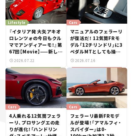
Lifestyle
Cars
『イタリア発 大矢アキオ
マニュアルのフェラーリ
ロレンツォの今日もクル
が復活だ！ 12気筒FRモ
マでアンディアーモ！』第
デル「12チリンドリ」に3
67回【Movie】——新しい
ペダルMTとしても操れ
スーパーカーショーで起
る「マヌアーレ」が登場！
2026.07.22
2026.07.16
きた、若者たちの「驚き」
【新車ニュース】
Cars
Cars
4人乗れる12気筒フェラ
フェラーリ最新FRモデ
ーリ、プロサングエの走
ルが登場！「アマルフィ・
りが進化！「ハンドリン
スパイダー」は0-
グ・スペチアーレ」仕様が
100km/h加速3.3秒を