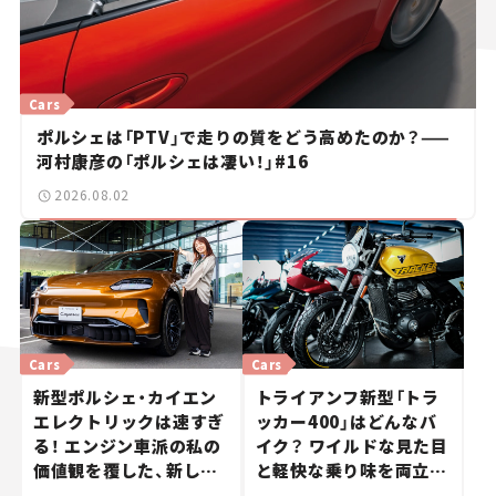
Cars
ポルシェは「PTV」で走りの質をどう高めたのか？——
河村康彦の「ポルシェは凄い！」#16
2026.08.02
Cars
Cars
新型ポルシェ・カイエン
トライアンフ新型「トラ
エレクトリックは速すぎ
ッカー400」はどんなバ
る！ エンジン車派の私の
イク？ ワイルドな見た目
価値観を覆した、新しい
と軽快な乗り味を両立し
ポルシェの走り。
た400ccフラットトラッ