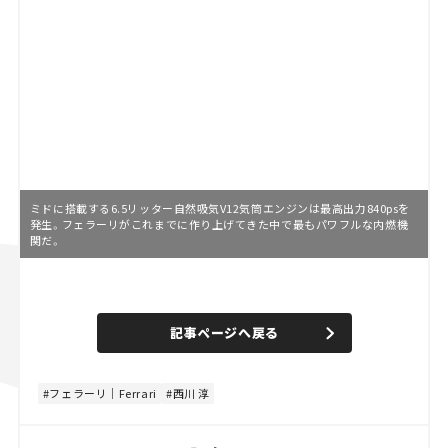
ミドに搭載する6.5リッター自然吸気V12気筒エンジンは最高出力840psを
発生。フェラーリがこれまでに作り上げてきた中で最もパワフルな内燃機
関だ。
L
o
/
U
a
n
d
記事ページへ戻る
m
e
u
d
t
:
e
4
8
フェラーリ｜Ferrari
西川 淳
.
8
9
%