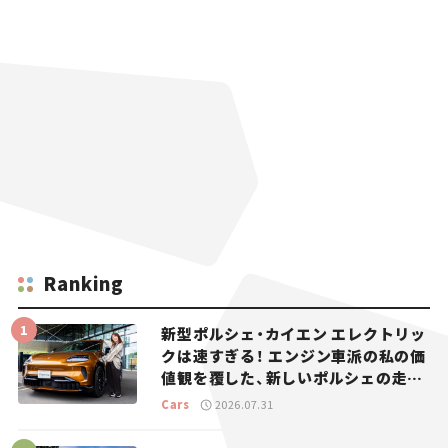
Ranking
新型ポルシェ・カイエン エレクトリッ
クは速すぎる！ エンジン車派の私の価
値観を覆した、新しいポルシェの走
り。
Cars
2026.07.31