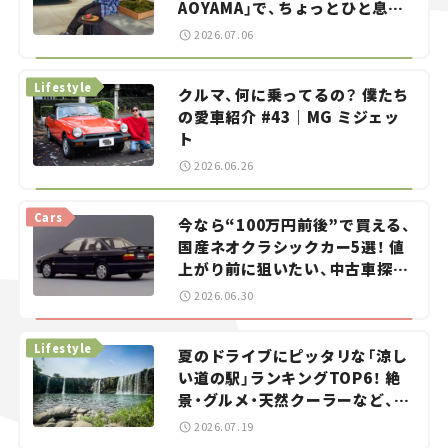
AOYAMA」で、ちょっとひと息。
——連載｜CCGとクルマでどうす
2026.07.06
る？＜第13回＞
Lifestyle
クルマ、何に乗ってるの？ 僕たち
の愛車紹介 #43｜MG ミジェッ
ト
2026.06.26
Cars
今なら“100万円前後”で買える、
国産ネオクラシックカー5選！ 値
上がり前に狙いたい、中古車探し
をお手伝い――ちょっとイケてるマ
2026.06.30
イカー選び #02
Lifestyle
夏のドライブにピッタリな「涼し
い道の駅」ランキングTOP6！ 絶
景・グルメ・天然クーラーなど、避
暑におすすめのスポットを紹介
2026.07.19
【道の駅マニアの推し駅ガイド】