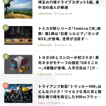
埼玉の穴場ドライブスポット5選。車
中泊の達人が厳選
Lifestyle
2026.08.04
トミカが新シリーズ「tomica CW」発
表！ 第1弾は「日産 シルビア」「ホンダ
NSX」が登場。世界が注目す
る“JDM”に焦点【クルマとホビー】
Lifestyle
2026.07.29
トヨタGRとスシローが初コラボ！ 寿
司ネタがモチーフの限定「GRミニカ
ー」4車種が登場。入手方法は？【クル
マとホビー】
Lifestyle
2026.08.04
トライアンフ新型「トラッカー400」は
どんなバイク？ ワイルドな見た目と軽
快な乗り味を両立した400ccフラット
トラッカー【試乗レビュー】
Cars
2026.07.31