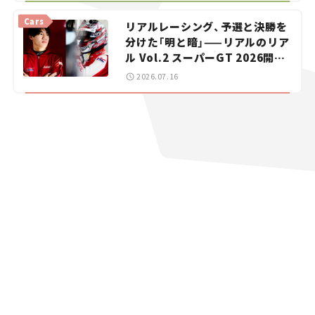
vol.15
Cars
リアルレーシング、予選と決勝を
分けた「明と暗」——リアルのリア
ル Vol.2 スーパーGT 2026開幕
戦 岡山国際サーキット
2026.07.16