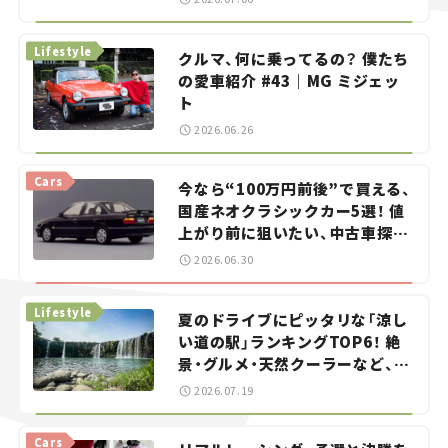
る？＜第13回＞
Lifestyle
クルマ、何に乗ってるの？ 僕たち
の愛車紹介 #43｜MG ミジェッ
ト
2026.06.26
Cars
今なら“100万円前後”で買える、
国産ネオクラシックカー5選！ 値
上がり前に狙いたい、中古車探し
をお手伝い――ちょっとイケてるマ
2026.06.30
イカー選び #02
Lifestyle
夏のドライブにピッタリな「涼し
い道の駅」ランキングTOP6！ 絶
景・グルメ・天然クーラーなど、避
暑におすすめのスポットを紹介
2026.07.19
【道の駅マニアの推し駅ガイド】
vol.15
Cars