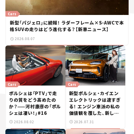
Cars
新型「パジェロ」に続報！ ラダーフレーム×S-AWCで本
格SUVの走りはどう進化する？【新車ニュース】
2026.08.07
Cars
Cars
ポルシェは「PTV」で走
新型ポルシェ・カイエン
りの質をどう高めたの
エレクトリックは速すぎ
か？——河村康彦の「ポル
る！ エンジン車派の私の
シェは凄い！」#16
価値観を覆した、新しい
ポルシェの走り。
2026.08.02
2026.07.31