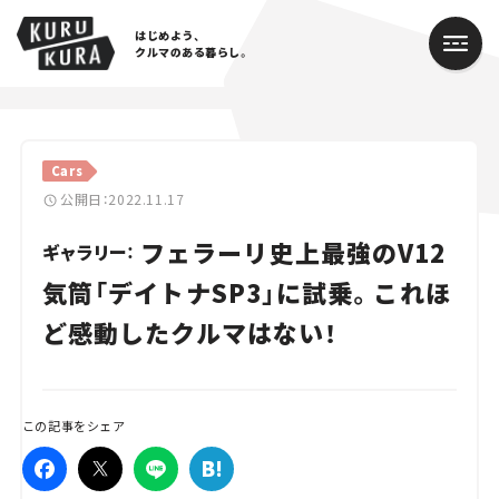
はじめよう、
クルマのある暮らし。
カテゴリ
Cars
Cars
公開日：2022.11.17
フェラーリ史上最強のV12
Lifestyle
ギャラリー：
気筒「デイトナSP3」に試乗。これほ
Traffic
ど感動したクルマはない！
Special
Series
この記事をシェア
Campaign
人気のハッシュタグ