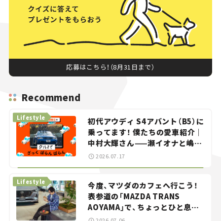
応募はこちら！（8月31日まで）
Recommend
Lifestyle
初代アウディ S4アバント（B5）に
乗ってます！ 僕たちの愛車紹介｜
中村大輝さん——瀬イオナと嶋田
智之の「クルマでざっくばらんば
2026.07.17
らん！」＃20
Lifestyle
今度、マツダのカフェへ行こう！
表参道の「MAZDA TRANS
AOYAMA」で、ちょっとひと息。
——連載｜CCGとクルマでどうす
2026.07.06