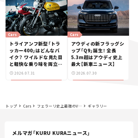
Cars
Cars
トライアンフ新型「トラ
アウディの新フラッグシ
ッカー400」はどんなバ
ップ「Q9」誕生！ 全長
イク？ ワイルドな見た目
5.3m超はアウディ史上
と軽快な乗り味を両立し
最大【新車ニュース】
た400ccフラットトラッ
2026.07.31
2026.07.30
カー【試乗レビュー】
トップ
Cars
フェラーリ史上最強のV12気筒「デイトナSP3」に試乗。これほど感動したクルマはない！
ギャラリー
メルマガ「KURU KURAニュース」