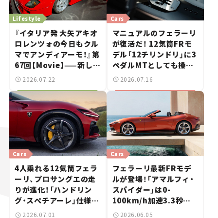
Lifestyle
Cars
『イタリア発 大矢アキオ
マニュアルのフェラーリ
ロレンツォの今日もクル
が復活だ！ 12気筒FRモ
マでアンディアーモ！』第
デル「12チリンドリ」に3
67回【Movie】——新しい
ペダルMTとしても操れ
スーパーカーショーで起
る「マヌアーレ」が登場！
2026.07.22
2026.07.16
きた、若者たちの「驚き」
【新車ニュース】
Cars
Cars
4人乗れる12気筒フェラ
フェラーリ最新FRモデ
ーリ、プロサングエの走
ルが登場！「アマルフィ・
りが進化！「ハンドリン
スパイダー」は0-
グ・スペチアーレ」仕様が
100km/h加速3.3秒を
登場【新車ニュース】
オープンで味わえる【新
2026.07.01
2026.06.05