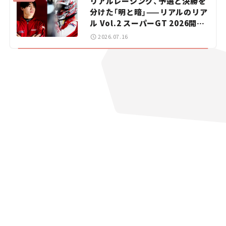
リアルレーシング、予選と決勝を
分けた「明と暗」——リアルのリア
ル Vol.2 スーパーGT 2026開幕
戦 岡山国際サーキット
2026.07.16