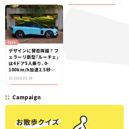
車ニュース】
Cars
デザインに賛否両論？ フ
ェラーリ新型「ルーチェ」
は4ドア5人乗り、0-
100km/h加速2.5秒を
誇るブランド初のEVス
2026.05.30
ポーツカー【新車ニュー
ス】
Campaign