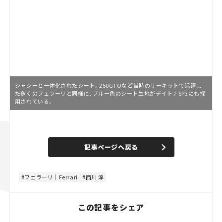
シャシーと一体化されたシート。250GTOなど当時のサーキットで活躍し
た多くのフェラーリと同様に、ブルー色のシート生地がデイトナSP3にも採
用されている。
L
o
/
U
a
n
d
記事ページへ戻る
m
e
u
d
t
:
e
4
8
フェラーリ｜Ferrari
西川 淳
.
8
9
%
この記事をシェア