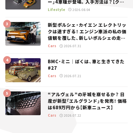
ー」4車種が登場。入手方法は？【クル
マとホビー】
Lifestyle
2026.08.04
新型ポルシェ・カイエン エレクトリッ
クは速すぎる！ エンジン車派の私の価
値観を覆した、新しいポルシェの走
り。
Cars
2026.07.31
BMC・ミニ｜ぼくは、車と生きてきた
#27
Cars
2026.07.21
“アルヴェル”の牙城を崩せるか？ 日
産が新型「エルグランド」を発売！ 価格
は689万円から【新車ニュース】
Cars
2026.07.22