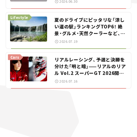
2026.06.30
イカー選び #02
Lifestyle
夏のドライブにピッタリな「涼し
い道の駅」ランキングTOP6！ 絶
景・グルメ・天然クーラーなど、避
暑におすすめのスポットを紹介
2026.07.19
【道の駅マニアの推し駅ガイド】
vol.15
Cars
リアルレーシング、予選と決勝を
分けた「明と暗」——リアルのリア
ル Vol.2 スーパーGT 2026開幕
戦 岡山国際サーキット
2026.07.16