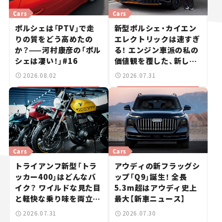
Cars
Cars
ポルシェは「PTV」で走
新型ポルシェ・カイエン
りの質をどう高めたの
エレクトリックは速すぎ
か？——河村康彦の「ポル
る！ エンジン車派の私の
シェは凄い！」#16
価値観を覆した、新しい
ポルシェの走り。
2026.08.02
2026.07.31
Cars
Cars
トライアンフ新型「トラ
アウディの新フラッグシ
ッカー400」はどんなバ
ップ「Q9」誕生！ 全長
イク？ ワイルドな見た目
5.3m超はアウディ史上
と軽快な乗り味を両立し
最大【新車ニュース】
た400ccフラットトラッ
2026.07.31
2026.07.30
カー【試乗レビュー】