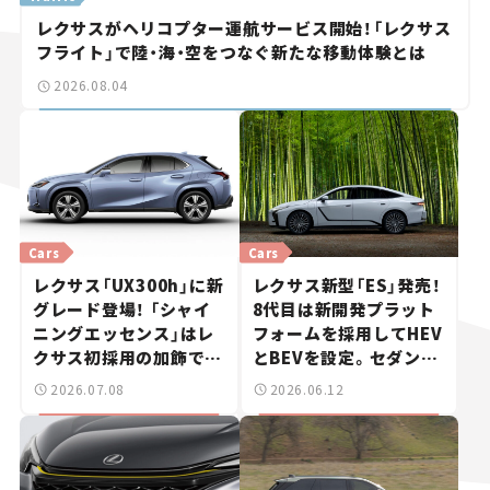
レクサスがヘリコプター運航サービス開始！「レクサス
フライト」で陸・海・空をつなぐ新たな移動体験とは
2026.08.04
Cars
Cars
レクサス「UX300h」に新
レクサス新型「ES」発売！
グレード登場！ 「シャイ
8代目は新開発プラット
ニングエッセンス」はレ
フォームを採用してHEV
クサス初採用の加飾で上
とBEVを設定。セダンは
質感アップ【新車ニュー
まだまだ終わらない！【新
2026.07.08
2026.06.12
ス】
車ニュース】