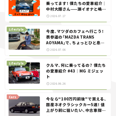
乗ってます！ 僕たちの愛車紹介｜
中村大輝さん——瀬イオナと嶋田
智之の「クルマでざっくばらんば
2026.07.17
らん！」＃20
Lifestyle
今度、マツダのカフェへ行こう！
表参道の「MAZDA TRANS
AOYAMA」で、ちょっとひと息。
——連載｜CCGとクルマでどうす
2026.07.06
る？＜第13回＞
Lifestyle
クルマ、何に乗ってるの？ 僕たち
の愛車紹介 #43｜MG ミジェッ
ト
2026.06.26
Cars
今なら“100万円前後”で買える、
国産ネオクラシックカー5選！ 値
上がり前に狙いたい、中古車探し
をお手伝い――ちょっとイケてるマ