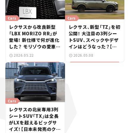
Cars
Cars
レクサスから改良新型
レクサス、新型「TZ」を初
「LBX MORIZO RR」が
公開！ 大注目の3列シー
登場！ 新仕様で何が進化
トSUV、スペックやデザ
した？ モリゾウの愛車を
インはどうなった？【新
イメージした“個性”に
車ニュース】
2026.05.22
2026.05.08
注目【新車ニュース】
Cars
レクサスの北米専用3列
シートSUV「TX」は全長
がLXを超えるビッグサ
イズ！【日本未発売のクル