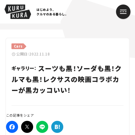
はじめよう、
クルマのある暮らし。
カテゴリ
Cars
Cars
公開日：2022.11.18
スーツも黒！ソーダも黒！ク
Lifestyle
ギャラリー：
ルマも黒！レクサスの映画コラボカ
Traffic
ーが黒カッコいい！
Special
Series
この記事をシェア
Campaign
人気のハッシュタグ