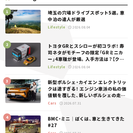
埼玉の穴場ドライブスポット5選。車
中泊の達人が厳選
Lifestyle
2026.08.04
トヨタGRとスシローが初コラボ！ 寿
司ネタがモチーフの限定「GRミニカ
ー」4車種が登場。入手方法は？【クル
マとホビー】
Lifestyle
2026.08.04
新型ポルシェ・カイエン エレクトリッ
クは速すぎる！ エンジン車派の私の価
値観を覆した、新しいポルシェの走
り。
Cars
2026.07.31
BMC・ミニ｜ぼくは、車と生きてきた
#27
Cars
2026.07.21