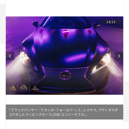
スズキ ジムニー｜Suzuki Jimny
スズキ｜Suzuki
マツダ｜Mazda
マツダ ロードスター｜Mazda Roadster
14/15
『ブラックパンサー／ワカンダ・フォーエバー』と、レクサス、アディダスが
コラボしたラッピングカー「LC500 コンバーチブル」。
L