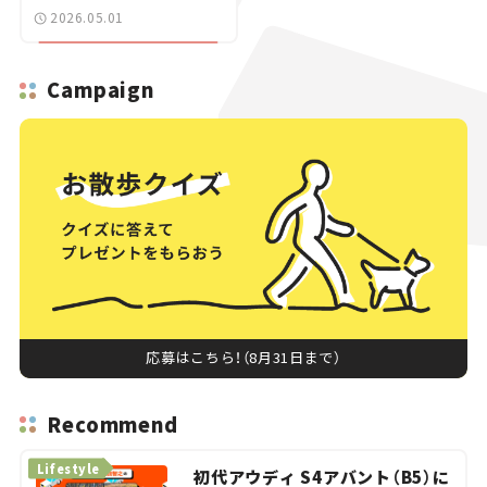
マたち#️15】
2026.05.01
Campaign
応募はこちら！（8月31日まで）
Recommend
Lifestyle
初代アウディ S4アバント（B5）に