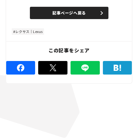
o
/
U
a
n
d
記事ページへ戻る
m
e
u
d
t
:
e
4
8
レクサス｜Lexus
.
8
9
%
この記事をシェア