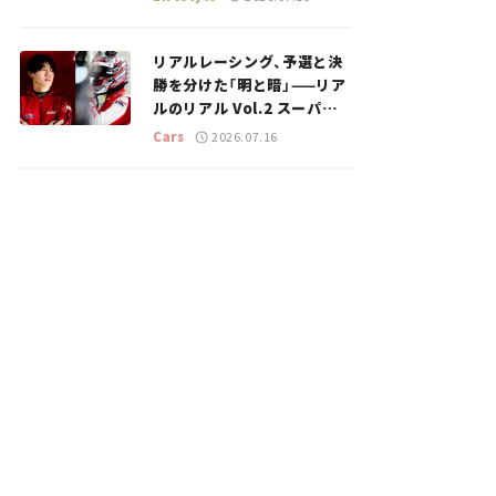
のスポットを紹介【道の駅マ
ニアの推し駅ガイド】vol.15
リアルレーシング、予選と決
勝を分けた「明と暗」——リア
ルのリアル Vol.2 スーパー
GT 2026開幕戦 岡山国際サ
Cars
2026.07.16
ーキット