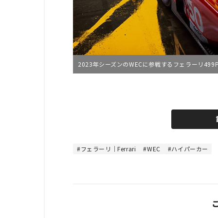
2023年シーズンのWECに参戦するフェラーリ499
L
o
/
U
a
n
d
m
e
u
d
t
:
e
4
4
フェラーリ｜Ferrari
WEC
ハイパーカー
.
4
4
%