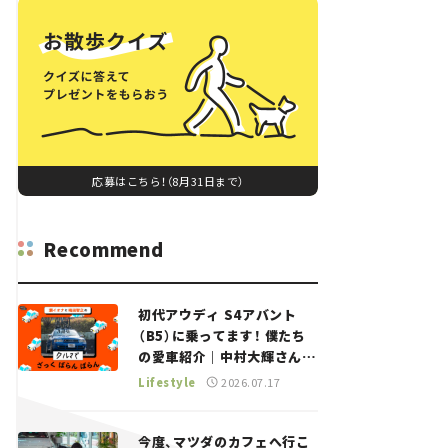
応募はこちら！（8月31日まで）
Recommend
初代アウディ S4アバント
（B5）に乗ってます！ 僕たち
の愛車紹介｜中村大輝さん
——瀬イオナと嶋田智之の
Lifestyle
2026.07.17
「クルマでざっくばらんばら
ん！」＃20
今度、マツダのカフェへ行こ