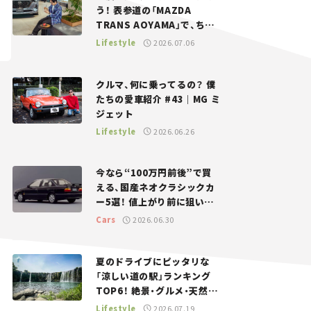
う！ 表参道の「MAZDA
TRANS AOYAMA」で、ちょ
っとひと息。——連載｜CCG
Lifestyle
2026.07.06
とクルマでどうする？＜第13
回＞
クルマ、何に乗ってるの？ 僕
たちの愛車紹介 #43｜MG ミ
ジェット
Lifestyle
2026.06.26
今なら“100万円前後”で買
える、国産ネオクラシックカ
ー5選！ 値上がり前に狙いた
い、中古車探しをお手伝い――ち
Cars
2026.06.30
ょっとイケてるマイカー選び
#02
夏のドライブにピッタリな
「涼しい道の駅」ランキング
TOP6！ 絶景・グルメ・天然ク
ーラーなど、避暑におすすめ
Lifestyle
2026.07.19