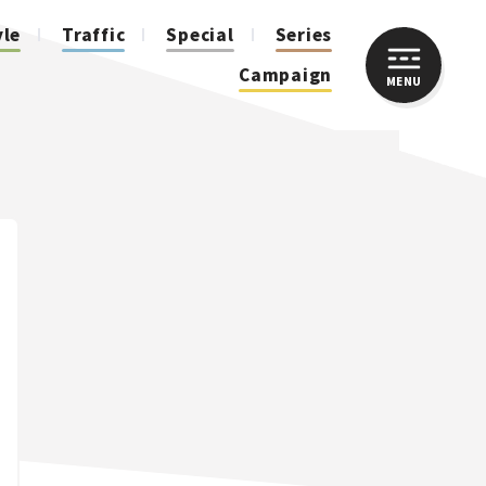
yle
Traffic
Special
Series
Campaign
MENU
CLOSE
人気のハッシュタグ
スズキ ジムニー｜Suzuki Jimny
スズキ｜Suzuki
マツダ｜Mazda
マツダ ロードスター｜Mazda Roadster