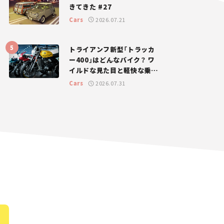
きてきた #27
Cars
2026.07.21
トライアンフ新型「トラッカ
ー400」はどんなバイク？ ワ
イルドな見た目と軽快な乗り
味を両立した400ccフラット
Cars
2026.07.31
トラッカー【試乗レビュー】