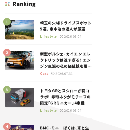
Ranking
埼玉の穴場ドライブスポット
5選。車中泊の達人が厳選
Lifestyle
2026.08.04
新型ポルシェ・カイエン エレ
クトリックは速すぎる！ エン
ジン車派の私の価値観を覆し
た、新しいポルシェの走り。
Cars
2026.07.31
トヨタGRとスシローが初コ
ラボ！ 寿司ネタがモチーフの
限定「GRミニカー」4車種が
登場。入手方法は？【クルマ
Lifestyle
2026.08.04
とホビー】
BMC・ミニ｜ぼくは、車と生