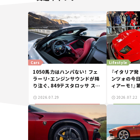
Cars
Lifestyle
1050馬力はハンパない！ フェ
『イタリア発
ラーリ・エンジンサウンドが降
ンツォの今
り注ぐ、849テスタロッサ スパ
ィアーモ！』第
イダーに試乗。
——新しい
2026.07.29
2026.07.22
で起きた、若