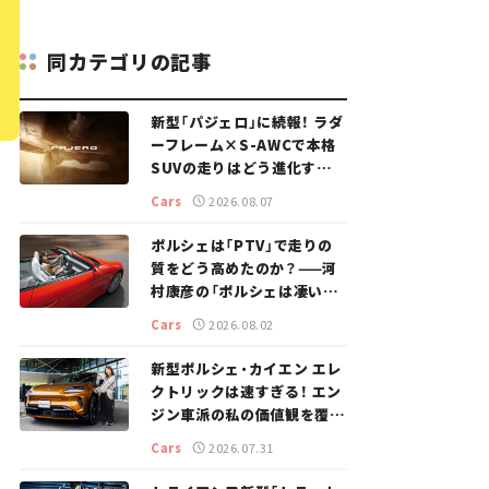
同カテゴリの記事
新型「パジェロ」に続報！ ラダ
ーフレーム×S-AWCで本格
SUVの走りはどう進化する？
【新車ニュース】
Cars
2026.08.07
ポルシェは「PTV」で走りの
質をどう高めたのか？——河
村康彦の「ポルシェは凄い！」
#16
Cars
2026.08.02
新型ポルシェ・カイエン エレ
クトリックは速すぎる！ エン
ジン車派の私の価値観を覆し
た、新しいポルシェの走り。
Cars
2026.07.31