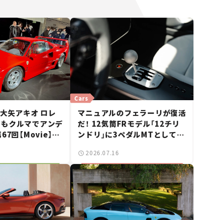
Cars
 大矢アキオ ロレ
マニュアルのフェラーリが復活
日もクルマでアンデ
だ！ 12気筒FRモデル「12チリ
67回【Movie】
ンドリ」に3ペダルMTとしても
スーパーカーショー
操れる「マヌアーレ」が登場！
2026.07.16
者たちの「驚き」
【新車ニュース】