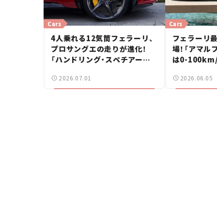
Cars
Cars
4人乗れる12気筒フェラーリ、
フェラーリ最
プロサングエの走りが進化！
場！「アマル
「ハンドリング・スペチアーレ」
は0-100k
仕様が登場【新車ニュース】
ープンで味わ
2026.07.01
2026.06.05
ス】