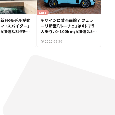
Cars
新FRモデルが登
デザインに賛否両論？ フェラ
フィ・スパイダー」
ーリ新型「ルーチェ」は4ドア5
m/h加速3.3秒をオ
人乗り、0-100km/h加速2.5秒
える【新車ニュー
を誇るブランド初のEVスポー
2026.05.30
ツカー【新車ニュース】