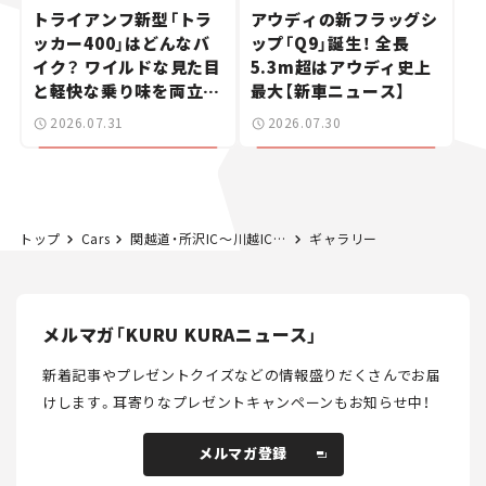
トライアンフ新型「トラ
アウディの新フラッグシ
ッカー400」はどんなバ
ップ「Q9」誕生！ 全長
イク？ ワイルドな見た目
5.3m超はアウディ史上
と軽快な乗り味を両立し
最大【新車ニュース】
た400ccフラットトラッ
2026.07.31
2026.07.30
カー【試乗レビュー】
トップ
Cars
関越道・所沢IC～川越IC間、10月18日夜間通行止め。三芳PAも閉鎖。
ギャラリー
メルマガ「KURU KURAニュース」
新着記事やプレゼントクイズなどの情報盛りだくさんでお届
けします。
耳寄りなプレゼントキャンペーンもお知らせ中！
メルマガ登録