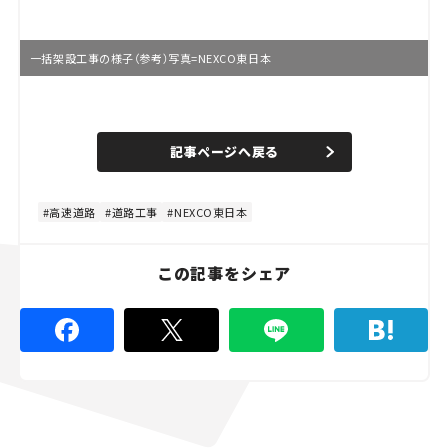
一括架設工事の様子（参考）写真=NEXCO東日本
L
o
/
U
a
n
d
記事ページへ戻る
m
e
u
d
t
:
e
4
4
高速道路
道路工事
NEXCO東日本
.
4
4
%
この記事をシェア