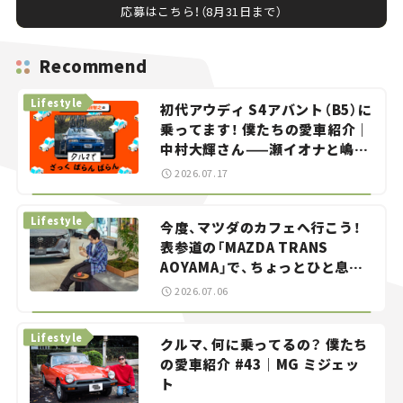
応募はこちら！（8月31日まで）
Recommend
Lifestyle
初代アウディ S4アバント（B5）に
乗ってます！ 僕たちの愛車紹介｜
中村大輝さん——瀬イオナと嶋田
智之の「クルマでざっくばらんば
2026.07.17
らん！」＃20
Lifestyle
今度、マツダのカフェへ行こう！
表参道の「MAZDA TRANS
AOYAMA」で、ちょっとひと息。
——連載｜CCGとクルマでどうす
2026.07.06
る？＜第13回＞
Lifestyle
クルマ、何に乗ってるの？ 僕たち
の愛車紹介 #43｜MG ミジェッ
ト