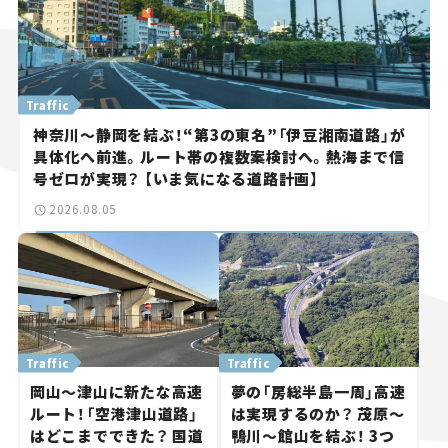
Traffic
神奈川～静岡を結ぶ！“第3の東名”「伊豆湘南道路」が
具体化へ前進。ルート帯の複数案検討へ。熱海まで信
号ゼロが実現？ 【いま気になる道路計画】
2026.08.05
Traffic
Traffic
岡山～津山に新たな高速
夢の「房総半島一周」高速
ルート！「空港津山道路」
は実現するのか？ 茂原～
はどこまでできた？ 国道
鴨川～館山を結ぶ！ 3つ