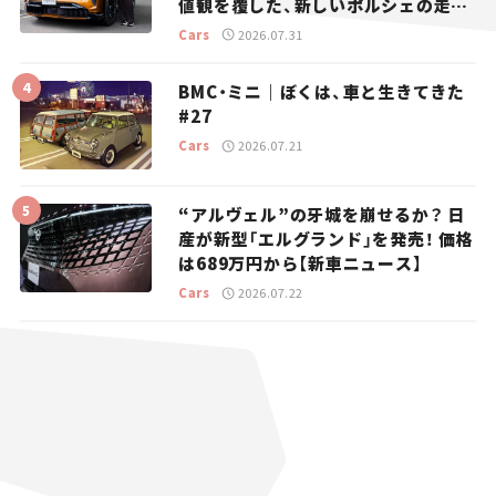
値観を覆した、新しいポルシェの走
り。
Cars
2026.07.31
BMC・ミニ｜ぼくは、車と生きてきた
#27
Cars
2026.07.21
“アルヴェル”の牙城を崩せるか？ 日
産が新型「エルグランド」を発売！ 価格
は689万円から【新車ニュース】
Cars
2026.07.22