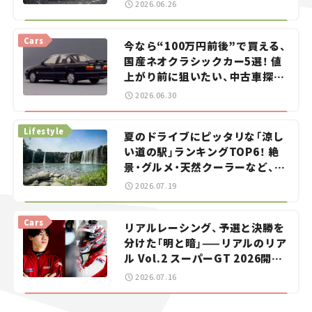
2026.06.26
Cars
今なら“100万円前後”で買える、
国産ネオクラシックカー5選！ 値
上がり前に狙いたい、中古車探し
をお手伝い――ちょっとイケてるマ
2026.06.30
イカー選び #02
Lifestyle
夏のドライブにピッタリな「涼し
い道の駅」ランキングTOP6！ 絶
景・グルメ・天然クーラーなど、避
暑におすすめのスポットを紹介
2026.07.19
【道の駅マニアの推し駅ガイド】
vol.15
Cars
リアルレーシング、予選と決勝を
分けた「明と暗」——リアルのリア
ル Vol.2 スーパーGT 2026開幕
戦 岡山国際サーキット
2026.07.16