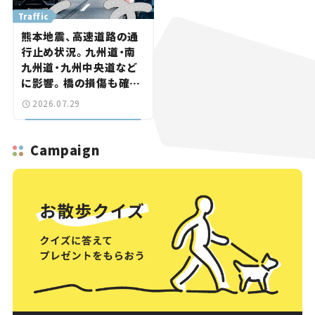
Traffic
熊本地震、高速道路の通
行止め状況。九州道・南
九州道・九州中央道など
に影響。橋の損傷も確認
【道路のニュース】
2026.07.29
Campaign