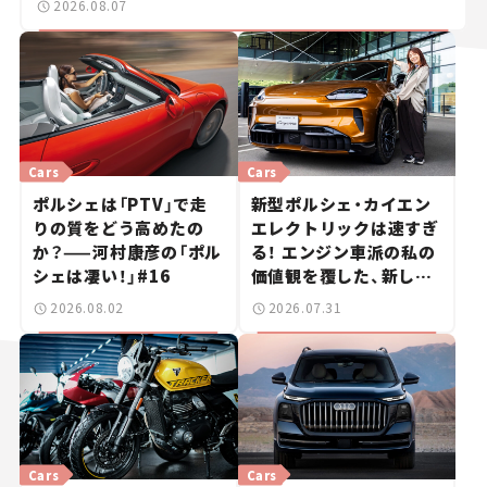
2026.08.07
Cars
Cars
ポルシェは「PTV」で走
新型ポルシェ・カイエン
りの質をどう高めたの
エレクトリックは速すぎ
か？——河村康彦の「ポル
る！ エンジン車派の私の
シェは凄い！」#16
価値観を覆した、新しい
ポルシェの走り。
2026.08.02
2026.07.31
Cars
Cars