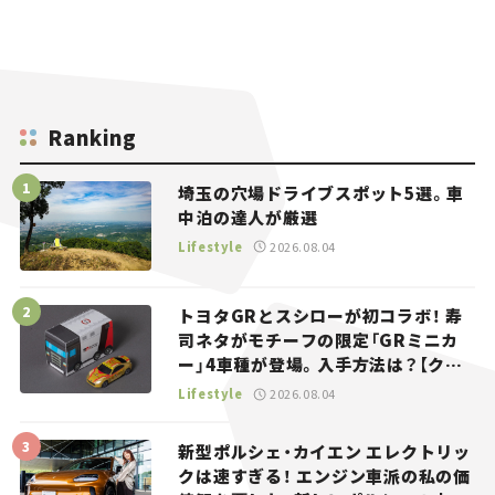
Ranking
埼玉の穴場ドライブスポット5選。車
中泊の達人が厳選
Lifestyle
2026.08.04
トヨタGRとスシローが初コラボ！ 寿
司ネタがモチーフの限定「GRミニカ
ー」4車種が登場。入手方法は？【クル
マとホビー】
Lifestyle
2026.08.04
新型ポルシェ・カイエン エレクトリッ
クは速すぎる！ エンジン車派の私の価