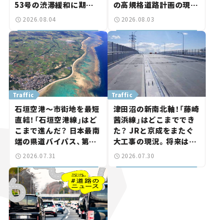
53号の渋滞緩和に期待。
の高規格道路計画の現
岡山市側でも動きが【い
状。「館山鴨川道路」で検
2026.08.04
2026.08.03
ま気になる道路計画】
討進む【いま気になる道
路計画】
Traffic
Traffic
石垣空港～市街地を最短
津田沼の新南北軸！「藤崎
直結！「石垣空港線」はど
茜浜線」はどこまででき
こまで進んだ？ 日本最南
た？ JRと京成をまたぐ
端の県道バイパス、第2
大工事の現況。将来は
工区も延伸開通 【いま気
「習志野～鎌ケ谷」を最短
2026.07.31
2026.07.30
になる道路計画】
直結【いま気になる道路
計画】