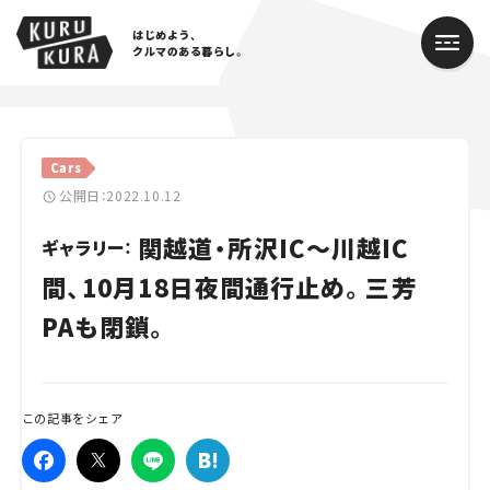
はじめよう、
クルマのある暮らし。
カテゴリ
Cars
Cars
公開日：2022.10.12
関越道・所沢IC～川越IC
Lifestyle
ギャラリー：
間、10月18日夜間通行止め。三芳
Traffic
PAも閉鎖。
Special
Series
この記事をシェア
Campaign
人気のハッシュタグ