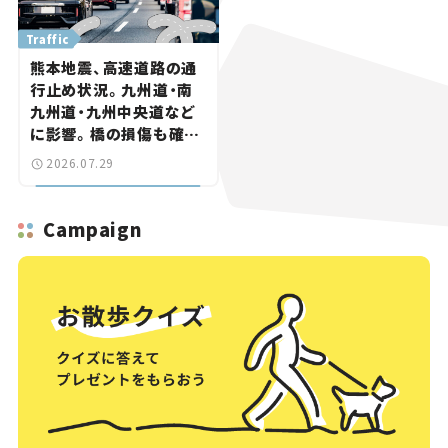
Traffic
熊本地震、高速道路の通
行止め状況。九州道・南
九州道・九州中央道など
に影響。橋の損傷も確認
【道路のニュース】
2026.07.29
Campaign