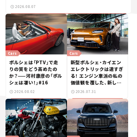
2026.08.07
Cars
Cars
ポルシェは「PTV」で走
新型ポルシェ・カイエン
りの質をどう高めたの
エレクトリックは速すぎ
か？——河村康彦の「ポル
る！ エンジン車派の私の
シェは凄い！」#16
価値観を覆した、新しい
ポルシェの走り。
2026.08.02
2026.07.31