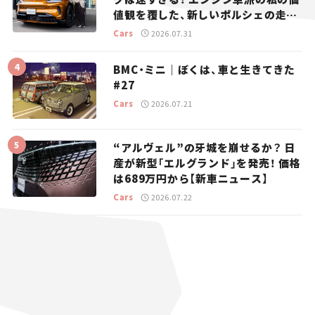
値観を覆した、新しいポルシェの走
り。
Cars
2026.07.31
BMC・ミニ｜ぼくは、車と生きてきた
#27
Cars
2026.07.21
“アルヴェル”の牙城を崩せるか？ 日
産が新型「エルグランド」を発売！ 価格
は689万円から【新車ニュース】
Cars
2026.07.22