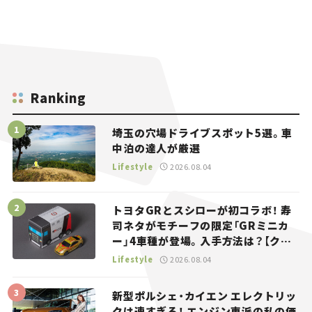
Ranking
埼玉の穴場ドライブスポット5選。車
中泊の達人が厳選
Lifestyle
2026.08.04
トヨタGRとスシローが初コラボ！ 寿
司ネタがモチーフの限定「GRミニカ
ー」4車種が登場。入手方法は？【クル
マとホビー】
Lifestyle
2026.08.04
新型ポルシェ・カイエン エレクトリッ
クは速すぎる！ エンジン車派の私の価