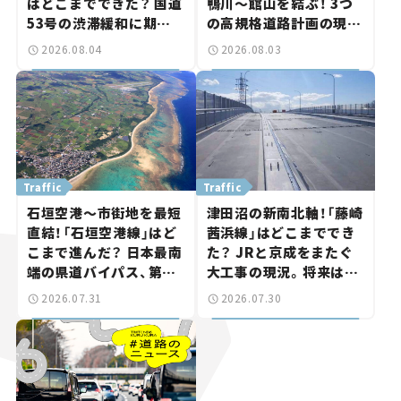
はどこまでできた？ 国道
鴨川～館山を結ぶ！ 3つ
53号の渋滞緩和に期待。
の高規格道路計画の現
岡山市側でも動きが【い
状。「館山鴨川道路」で検
2026.08.04
2026.08.03
ま気になる道路計画】
討進む【いま気になる道
路計画】
Traffic
Traffic
石垣空港～市街地を最短
津田沼の新南北軸！「藤崎
直結！「石垣空港線」はど
茜浜線」はどこまででき
こまで進んだ？ 日本最南
た？ JRと京成をまたぐ
端の県道バイパス、第2
大工事の現況。将来は
工区も延伸開通 【いま気
「習志野～鎌ケ谷」を最短
2026.07.31
2026.07.30
になる道路計画】
直結【いま気になる道路
計画】