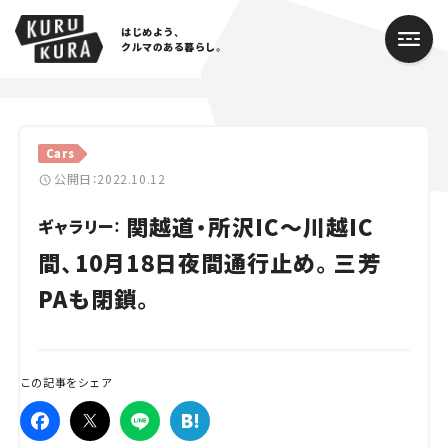
はじめよう、
クルマのある暮らし。
カテゴリ
Cars
Cars
公開日：2022.10.12
関越道・所沢IC～川越IC
Lifestyle
ギャラリー：
間、10月18日夜間通行止め。三芳
Traffic
PAも閉鎖。
Special
Series
この記事をシェア
Campaign
人気のハッシュタグ