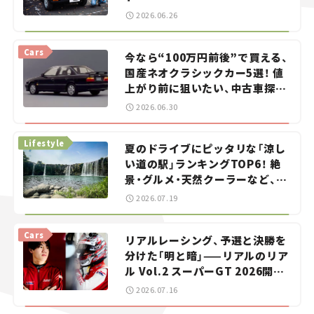
2026.06.26
Cars
今なら“100万円前後”で買える、
国産ネオクラシックカー5選！ 値
上がり前に狙いたい、中古車探し
をお手伝い――ちょっとイケてるマ
2026.06.30
イカー選び #02
Lifestyle
夏のドライブにピッタリな「涼し
い道の駅」ランキングTOP6！ 絶
景・グルメ・天然クーラーなど、避
暑におすすめのスポットを紹介
2026.07.19
【道の駅マニアの推し駅ガイド】
vol.15
Cars
リアルレーシング、予選と決勝を
分けた「明と暗」——リアルのリア
ル Vol.2 スーパーGT 2026開幕
戦 岡山国際サーキット
2026.07.16