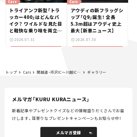
Cars
Cars
トライアンフ新型「トラ
アウディの新フラッグシ
ッカー400」はどんなバ
ップ「Q9」誕生！ 全長
イク？ ワイルドな見た目
5.3m超はアウディ史上
と軽快な乗り味を両立し
最大【新車ニュース】
た400ccフラットトラッ
2026.07.31
2026.07.30
カー【試乗レビュー】
トップ
Cars
関越道・所沢IC～川越IC間、10月18日夜間通行止め。三芳PAも閉鎖。
ギャラリー
メルマガ「KURU KURAニュース」
新着記事やプレゼントクイズなどの情報盛りだくさんでお届
けします。
耳寄りなプレゼントキャンペーンもお知らせ中！
メルマガ登録