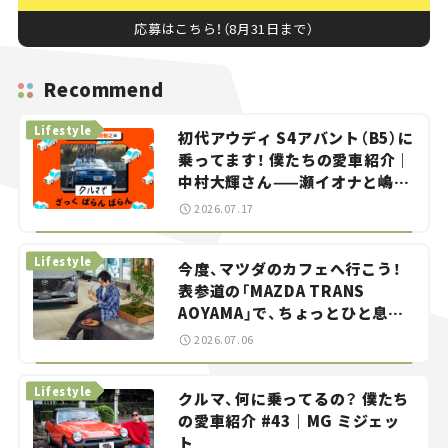
応募はこちら！（8月31日まで）
Recommend
Lifestyle
初代アウディ S4アバント（B5）に
乗ってます！ 僕たちの愛車紹介｜
中村大輝さん——瀬イオナと嶋田
智之の「クルマでざっくばらんば
2026.07.17
らん！」＃20
Lifestyle
今度、マツダのカフェへ行こう！
表参道の「MAZDA TRANS
AOYAMA」で、ちょっとひと息。
——連載｜CCGとクルマでどうす
2026.07.06
る？＜第13回＞
Lifestyle
クルマ、何に乗ってるの？ 僕たち
の愛車紹介 #43｜MG ミジェッ
ト