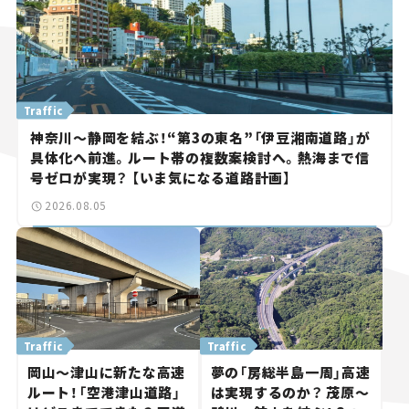
Traffic
神奈川～静岡を結ぶ！“第3の東名”「伊豆湘南道路」が
具体化へ前進。ルート帯の複数案検討へ。熱海まで信
号ゼロが実現？ 【いま気になる道路計画】
2026.08.05
Traffic
Traffic
岡山～津山に新たな高速
夢の「房総半島一周」高速
ルート！「空港津山道路」
は実現するのか？ 茂原～