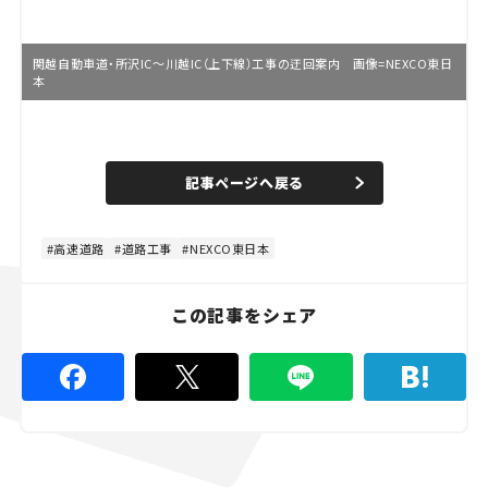
関越自動車道・所沢IC～川越IC（上下線）工事の迂回案内 画像=NEXCO東日
本
L
o
/
U
a
n
d
記事ページへ戻る
m
e
u
d
t
:
e
8
0
高速道路
道路工事
NEXCO東日本
.
0
0
%
この記事をシェア