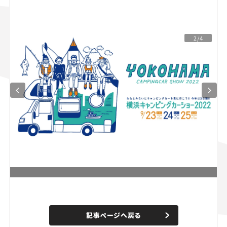
スズキ ジムニー｜Suzuki Jimny
スズキ｜Suzuki
マツダ｜Mazda
マツダ ロードスター｜Mazda Roadster
2/4
L
o
/
U
a
n
d
記事ページへ戻る
m
e
u
d