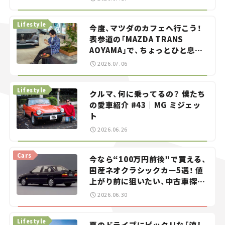
らん！」＃20
Lifestyle
今度、マツダのカフェへ行こう！
表参道の「MAZDA TRANS
AOYAMA」で、ちょっとひと息。
——連載｜CCGとクルマでどうす
2026.07.06
る？＜第13回＞
Lifestyle
クルマ、何に乗ってるの？ 僕たち
の愛車紹介 #43｜MG ミジェッ
ト
2026.06.26
Cars
今なら“100万円前後”で買える、
国産ネオクラシックカー5選！ 値
上がり前に狙いたい、中古車探し
をお手伝い――ちょっとイケてるマ
2026.06.30
イカー選び #02
Lifestyle
夏のドライブにピッタリな「涼し