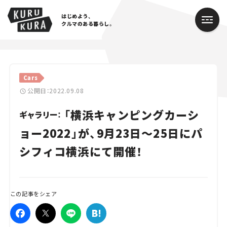
はじめよう、
クルマのある暮らし。
カテゴリ
Cars
Cars
公開日：2022.09.08
「横浜キャンピングカーシ
Lifestyle
ギャラリー：
ョー2022」が、9月23日～25日にパ
Traffic
シフィコ横浜にて開催！
Special
Series
この記事をシェア
Campaign
人気のハッシュタグ