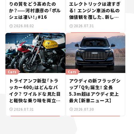
りの質をどう高めたの
エレクトリックは速すぎ
か？——河村康彦の「ポル
る！ エンジン車派の私の
シェは凄い！」#16
価値観を覆した、新しい
ポルシェの走り。
2026.08.02
2026.07.31
Cars
Cars
トライアンフ新型「トラ
アウディの新フラッグシ
ッカー400」はどんなバ
ップ「Q9」誕生！ 全長
イク？ ワイルドな見た目
5.3m超はアウディ史上
と軽快な乗り味を両立し
最大【新車ニュース】
た400ccフラットトラッ
2026.07.31
2026.07.30
カー【試乗レビュー】