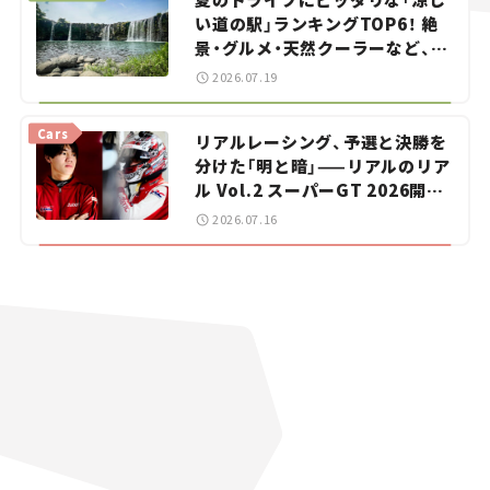
い道の駅」ランキングTOP6！ 絶
景・グルメ・天然クーラーなど、避
暑におすすめのスポットを紹介
2026.07.19
【道の駅マニアの推し駅ガイド】
vol.15
Cars
リアルレーシング、予選と決勝を
分けた「明と暗」——リアルのリア
ル Vol.2 スーパーGT 2026開幕
戦 岡山国際サーキット
2026.07.16