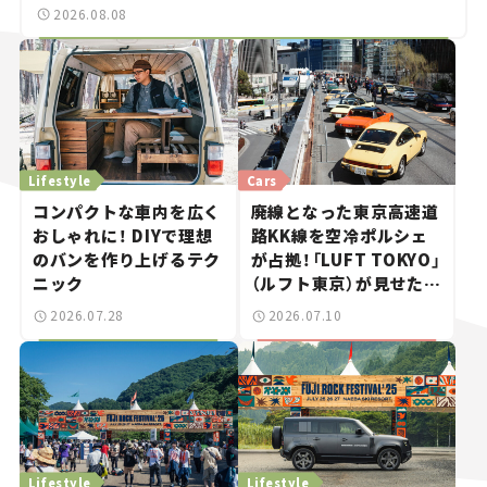
2026.08.08
Lifestyle
Cars
コンパクトな車内を広く
廃線となった東京高速道
おしゃれに！ DIYで理想
路KK線を空冷ポルシェ
のバンを作り上げるテク
が占拠！「LUFT TOKYO」
ニック
（ルフト東京）が見せた奇
跡の一日——ハッサンの
2026.07.28
2026.07.10
週末カーミーティング通
信 #2
Lifestyle
Lifestyle