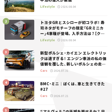
Lifestyle
2026.08.04
トヨタGRとスシローが初コラボ！ 寿
司ネタがモチーフの限定「GRミニカ
ー」4車種が登場。入手方法は？【クル
マとホビー】
Lifestyle
2026.08.04
新型ポルシェ・カイエン エレクトリッ
クは速すぎる！ エンジン車派の私の価
値観を覆した、新しいポルシェの走
り。
Cars
2026.07.31
BMC・ミニ｜ぼくは、車と生きてきた
#27
Cars
2026.07.21
“アルヴェル”の牙城を崩せるか？ 日