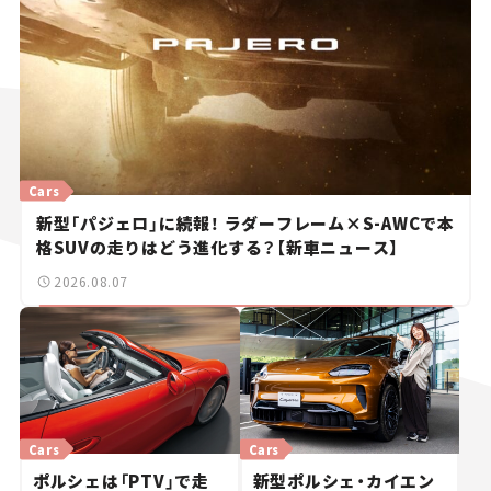
Cars
新型「パジェロ」に続報！ ラダーフレーム×S-AWCで本
格SUVの走りはどう進化する？【新車ニュース】
2026.08.07
Cars
Cars
ポルシェは「PTV」で走
新型ポルシェ・カイエン