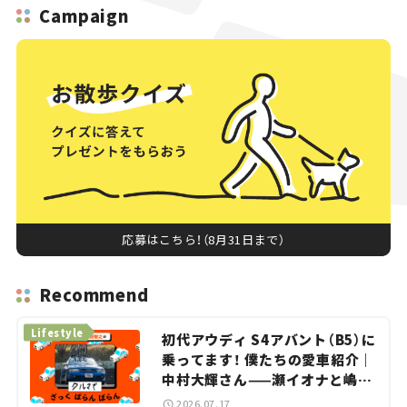
Campaign
応募はこちら！（8月31日まで）
Recommend
Lifestyle
初代アウディ S4アバント（B5）に
乗ってます！ 僕たちの愛車紹介｜
中村大輝さん——瀬イオナと嶋田
智之の「クルマでざっくばらんば
2026.07.17