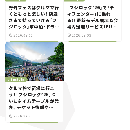
野外フェスはクルマで行
「フジロック’26」で「デ
くともっと楽しい！ 快適
ィフェンダー」に乗れ
さまで持っていける「フ
る!? 最新モデル展示＆会
ジロック」車中泊・ドライ
場内送迎サービス「FUJI
ブガイド。
ROCK go round」で冒
2026.07.09
2026.07.03
険気分を楽しもう。
Lifestyle
クルマ旅で苗場に行こ
う！「フジロック’26」つ
いにタイムテーブルが発
表。チケット情報や
GREEN STAGEの出演ア
2026.07.03
ーティストをチェック。