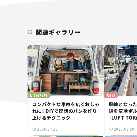
関連ギャラリー
Lifestyle
Cars
コンパクトな車内を広くおしゃ
廃線となった
れに！ DIYで理想のバンを作り
線を空冷ポル
上げるテクニック
「LUFT TO
が見せた奇
2026.07.28
2026.07.10
ンの週末カ