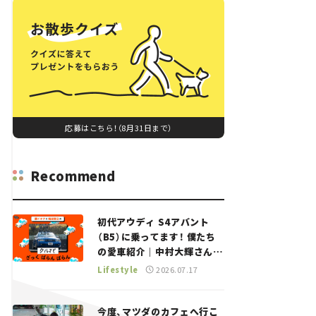
応募はこちら！（8月31日まで）
Recommend
初代アウディ S4アバント
（B5）に乗ってます！ 僕たち
の愛車紹介｜中村大輝さん
——瀬イオナと嶋田智之の
Lifestyle
2026.07.17
「クルマでざっくばらんばら
ん！」＃20
今度、マツダのカフェへ行こ