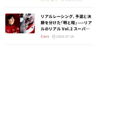
のスポットを紹介【道の駅マ
ニアの推し駅ガイド】vol.15
リアルレーシング、予選と決
勝を分けた「明と暗」——リア
ルのリアル Vol.2 スーパー
GT 2026開幕戦 岡山国際サ
Cars
2026.07.16
ーキット