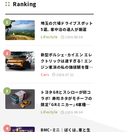
Ranking
埼玉の穴場ドライブスポット
5選。車中泊の達人が厳選
Lifestyle
2026.08.04
新型ポルシェ・カイエン エレ
クトリックは速すぎる！ エン
ジン車派の私の価値観を覆し
た、新しいポルシェの走り。
Cars
2026.07.31
トヨタGRとスシローが初コ
ラボ！ 寿司ネタがモチーフの
限定「GRミニカー」4車種が
登場。入手方法は？【クルマ
Lifestyle
2026.08.04
とホビー】
BMC・ミニ｜ぼくは、車と生