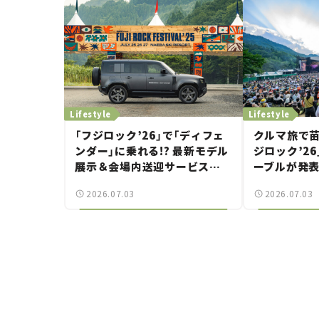
#2
Lifestyle
Lifestyle
「フジロック’26」で「ディフェ
クルマ旅で苗
ンダー」に乗れる!? 最新モデル
ジロック’2
展示＆会場内送迎サービス
ーブルが発
「FUJI ROCK go round」で冒
GREEN S
2026.07.03
2026.07.03
険気分を楽しもう。
ィストをチ