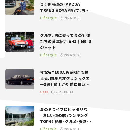
う！ 表参道の「MAZDA
TRANS AOYAMA」で、ちょ
っとひと息。——連載｜CCG
Lifestyle
2026.07.06
とクルマでどうする？＜第13
回＞
クルマ、何に乗ってるの？ 僕
たちの愛車紹介 #43｜MG ミ
ジェット
Lifestyle
2026.06.26
今なら“100万円前後”で買
える、国産ネオクラシックカ
ー5選！ 値上がり前に狙いた
い、中古車探しをお手伝い――ち
Cars
2026.06.30
ょっとイケてるマイカー選び
#02
夏のドライブにピッタリな
「涼しい道の駅」ランキング
TOP6！ 絶景・グルメ・天然ク
ーラーなど、避暑におすすめ
Lifestyle
2026.07.19