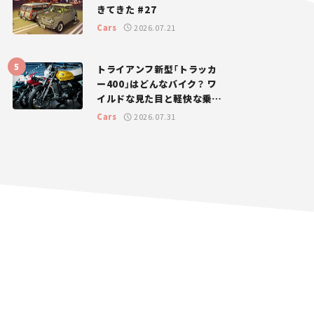
きてきた #27
Cars
2026.07.21
トライアンフ新型「トラッカ
ー400」はどんなバイク？ ワ
イルドな見た目と軽快な乗り
味を両立した400ccフラット
Cars
2026.07.31
トラッカー【試乗レビュー】