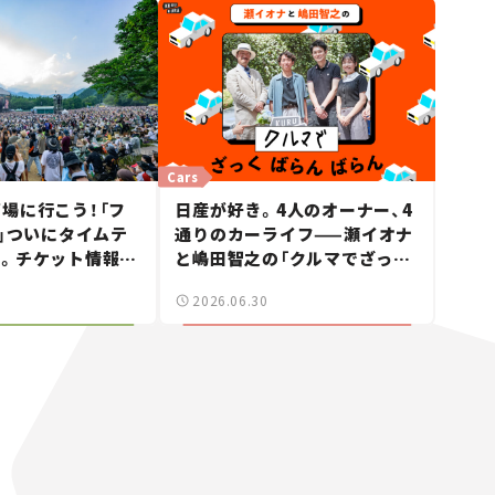
Cars
場に行こう！「フ
日産が好き。4人のオーナー、4
6」ついにタイムテ
通りのカーライフ——瀬イオナ
表。チケット情報や
と嶋田智之の「クルマでざっく
TAGEの出演アーテ
ばらんばらん！」＃19
2026.06.30
ェック。