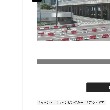
L
o
/
U
a
n
d
m
e
u
d
t
:
e
4
4
イベント
キャンピングカー
アウトドア
.
4