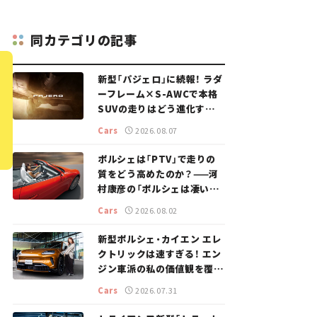
同カテゴリの記事
新型「パジェロ」に続報！ ラダ
ーフレーム×S-AWCで本格
SUVの走りはどう進化する？
【新車ニュース】
Cars
2026.08.07
ポルシェは「PTV」で走りの
質をどう高めたのか？——河
村康彦の「ポルシェは凄い！」
#16
Cars
2026.08.02
新型ポルシェ・カイエン エレ
クトリックは速すぎる！ エン
ジン車派の私の価値観を覆し
た、新しいポルシェの走り。
Cars
2026.07.31