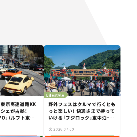
Lifestyle
東京高速道路KK
野外フェスはクルマで行くとも
シェが占拠！
っと楽しい！ 快適さまで持って
KYO」（ルフト東京）
いける「フジロック」車中泊・ド
跡の一日——ハッサ
ライブガイド。
2026.07.09
ーミーティング通信