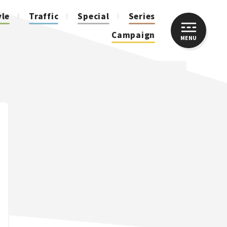
yle
Traffic
Special
Series
Campaign
MENU
CLOSE
人気のハッシュタグ
スズキ ジムニー｜Suzuki Jimny
スズキ｜Suzuki
マツダ｜Mazda
マツダ ロードスター｜Mazda Roadster