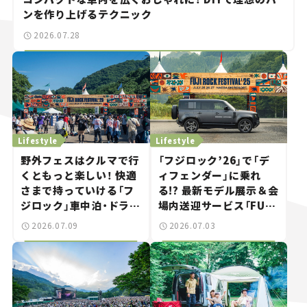
ンを作り上げるテクニック
2026.07.28
Lifestyle
Lifestyle
野外フェスはクルマで行
「フジロック’26」で「デ
くともっと楽しい！ 快適
ィフェンダー」に乗れ
さまで持っていける「フ
る!? 最新モデル展示＆会
ジロック」車中泊・ドライ
場内送迎サービス「FUJI
ブガイド。
ROCK go round」で冒
2026.07.09
2026.07.03
険気分を楽しもう。