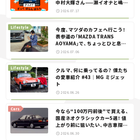
中村大輝さん——瀬イオナと嶋田
智之の「クルマでざっくばらんば
2026.07.17
らん！」＃20
Lifestyle
今度、マツダのカフェへ行こう！
表参道の「MAZDA TRANS
AOYAMA」で、ちょっとひと息。
——連載｜CCGとクルマでどうす
2026.07.06
る？＜第13回＞
Lifestyle
クルマ、何に乗ってるの？ 僕たち
の愛車紹介 #43｜MG ミジェッ
ト
2026.06.26
Cars
今なら“100万円前後”で買える、
国産ネオクラシックカー5選！ 値
上がり前に狙いたい、中古車探し
をお手伝い――ちょっとイケてるマ
2026.06.30
イカー選び #02