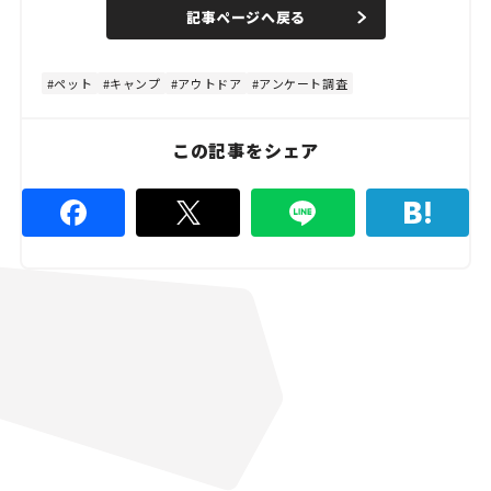
n
d
記事ページへ戻る
m
e
u
d
t
:
e
4
4
ペット
キャンプ
アウトドア
アンケート調査
.
4
4
%
この記事をシェア