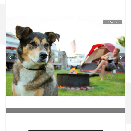
スズキ ジムニー｜Suzuki Jimny
スズキ｜Suzuki
マツダ｜Mazda
マツダ ロードスター｜Mazda Roadster
15/15
L
o
/
U
a