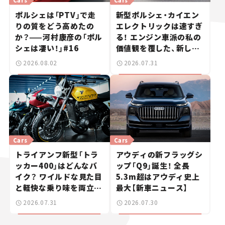
ポルシェは「PTV」で走
新型ポルシェ・カイエン
りの質をどう高めたの
エレクトリックは速すぎ
か？——河村康彦の「ポル
る！ エンジン車派の私の
シェは凄い！」#16
価値観を覆した、新しい
ポルシェの走り。
2026.08.02
2026.07.31
Cars
Cars
トライアンフ新型「トラ
アウディの新フラッグシ
ッカー400」はどんなバ
ップ「Q9」誕生！ 全長
イク？ ワイルドな見た目
5.3m超はアウディ史上
と軽快な乗り味を両立し
最大【新車ニュース】
た400ccフラットトラッ
2026.07.31
2026.07.30
カー【試乗レビュー】