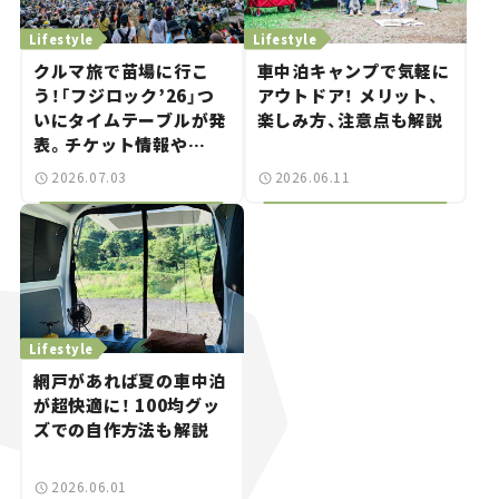
Lifestyle
Lifestyle
クルマ旅で苗場に行こ
車中泊キャンプで気軽に
う！「フジロック’26」つ
アウトドア！ メリット、
いにタイムテーブルが発
楽しみ方、注意点も解説
表。チケット情報や
GREEN STAGEの出演ア
2026.07.03
2026.06.11
ーティストをチェック。
Lifestyle
網戸があれば夏の車中泊
が超快適に！ 100均グッ
ズでの自作方法も解説
2026.06.01