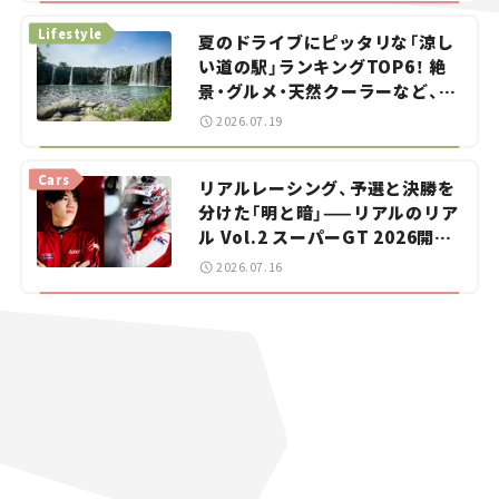
Lifestyle
夏のドライブにピッタリな「涼し
い道の駅」ランキングTOP6！ 絶
景・グルメ・天然クーラーなど、避
暑におすすめのスポットを紹介
2026.07.19
【道の駅マニアの推し駅ガイド】
vol.15
Cars
リアルレーシング、予選と決勝を
分けた「明と暗」——リアルのリア
ル Vol.2 スーパーGT 2026開幕
戦 岡山国際サーキット
2026.07.16