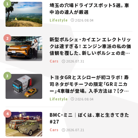
埼玉の穴場ドライブスポット5選。車
中泊の達人が厳選
Lifestyle
2026.08.04
新型ポルシェ・カイエン エレクトリッ
クは速すぎる！ エンジン車派の私の価
値観を覆した、新しいポルシェの走
り。
Cars
2026.07.31
トヨタGRとスシローが初コラボ！ 寿
司ネタがモチーフの限定「GRミニカ
ー」4車種が登場。入手方法は？【クル
マとホビー】
Lifestyle
2026.08.04
BMC・ミニ｜ぼくは、車と生きてきた
#27
Cars
2026.07.21