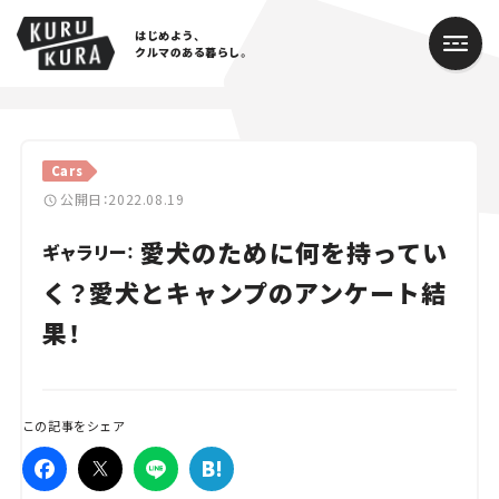
はじめよう、
クルマのある暮らし。
カテゴリ
Cars
Cars
公開日：2022.08.19
愛犬のために何を持ってい
Lifestyle
ギャラリー：
く？愛犬とキャンプのアンケート結
Traffic
果！
Special
Series
この記事をシェア
Campaign
人気のハッシュタグ