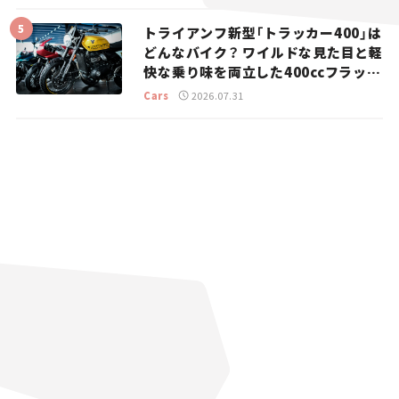
トライアンフ新型「トラッカー400」は
どんなバイク？ ワイルドな見た目と軽
快な乗り味を両立した400ccフラット
トラッカー【試乗レビュー】
Cars
2026.07.31