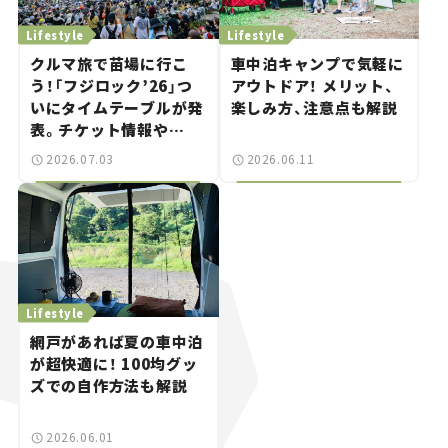
Lifestyle
Lifestyle
クルマ旅で苗場に行こ
車中泊キャンプで気軽に
う！「フジロック’26」つ
アウトドア！ メリット、
いにタイムテーブルが発
楽しみ方、注意点も解説
表。チケット情報や
GREEN STAGEの出演ア
2026.07.03
2026.06.11
ーティストをチェック。
Lifestyle
網戸があれば夏の車中泊
が超快適に！ 100均グッ
ズでの自作方法も解説
2026.06.01