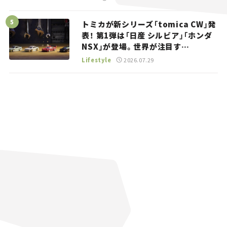
トミカが新シリーズ「tomica CW」発
表！ 第1弾は「日産 シルビア」「ホンダ
NSX」が登場。世界が注目す
る“JDM”に焦点【クルマとホビー】
Lifestyle
2026.07.29