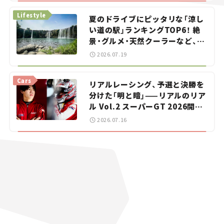
Lifestyle
夏のドライブにピッタリな「涼し
い道の駅」ランキングTOP6！ 絶
景・グルメ・天然クーラーなど、避
暑におすすめのスポットを紹介
2026.07.19
【道の駅マニアの推し駅ガイド】
vol.15
Cars
リアルレーシング、予選と決勝を
分けた「明と暗」——リアルのリア
ル Vol.2 スーパーGT 2026開幕
戦 岡山国際サーキット
2026.07.16