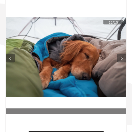
スズキ ジムニー｜Suzuki Jimny
スズキ｜Suzuki
マツダ｜Mazda
マツダ ロードスター｜Mazda Roadster
11/15
L
o
/
U
a