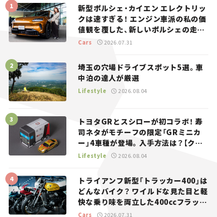
新型ポルシェ・カイエン エレクトリッ
クは速すぎる！ エンジン車派の私の価
値観を覆した、新しいポルシェの走
り。
Cars
2026.07.31
埼玉の穴場ドライブスポット5選。車
中泊の達人が厳選
Lifestyle
2026.08.04
トヨタGRとスシローが初コラボ！ 寿
司ネタがモチーフの限定「GRミニカ
ー」4車種が登場。入手方法は？【クル
マとホビー】
Lifestyle
2026.08.04
トライアンフ新型「トラッカー400」は
どんなバイク？ ワイルドな見た目と軽
快な乗り味を両立した400ccフラット
トラッカー【試乗レビュー】
Cars
2026.07.31