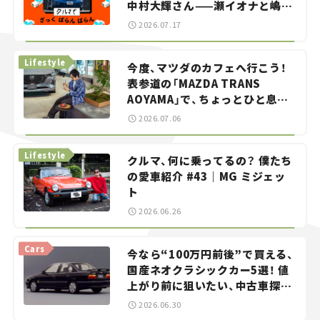
中村大輝さん——瀬イオナと嶋田
智之の「クルマでざっくばらんば
2026.07.17
らん！」＃20
Lifestyle
今度、マツダのカフェへ行こう！
表参道の「MAZDA TRANS
AOYAMA」で、ちょっとひと息。
——連載｜CCGとクルマでどうす
2026.07.06
る？＜第13回＞
Lifestyle
クルマ、何に乗ってるの？ 僕たち
の愛車紹介 #43｜MG ミジェッ
ト
2026.06.26
Cars
今なら“100万円前後”で買える、
国産ネオクラシックカー5選！ 値
上がり前に狙いたい、中古車探し
をお手伝い――ちょっとイケてるマ
2026.06.30
イカー選び #02