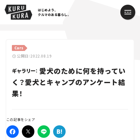
はじめよう、
クルマのある暮らし。
カテゴリ
Cars
Cars
公開日：2022.08.19
愛犬のために何を持ってい
Lifestyle
ギャラリー：
く？愛犬とキャンプのアンケート結
Traffic
果！
Special
Series
この記事をシェア
Campaign
人気のハッシュタグ