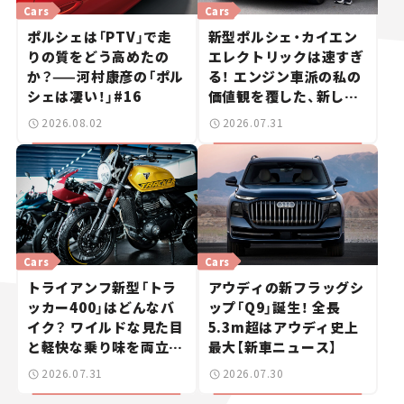
Cars
Cars
ポルシェは「PTV」で走
新型ポルシェ・カイエン
りの質をどう高めたの
エレクトリックは速すぎ
か？——河村康彦の「ポル
る！ エンジン車派の私の
シェは凄い！」#16
価値観を覆した、新しい
ポルシェの走り。
2026.08.02
2026.07.31
Cars
Cars
トライアンフ新型「トラ
アウディの新フラッグシ
ッカー400」はどんなバ
ップ「Q9」誕生！ 全長
イク？ ワイルドな見た目
5.3m超はアウディ史上
と軽快な乗り味を両立し
最大【新車ニュース】
た400ccフラットトラッ
2026.07.31
2026.07.30
カー【試乗レビュー】