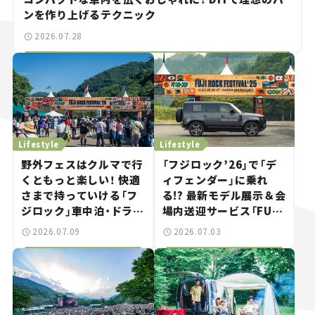
ンを作り上げるテクニック
2026.07.28
Lifestyle
Lifestyle
野外フェスはクルマで行
「フジロック’26」で「デ
くともっと楽しい！ 快適
ィフェンダー」に乗れ
さまで持っていける「フ
る!? 最新モデル展示＆会
ジロック」車中泊・ドライ
場内送迎サービス「FUJI
ブガイド。
ROCK go round」で冒
2026.07.09
2026.07.03
険気分を楽しもう。