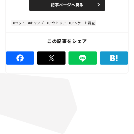
n
d
記事ページへ戻る
m
e
u
d
t
:
e
4
4
ペット
キャンプ
アウトドア
アンケート調査
.
4
4
%
この記事をシェア