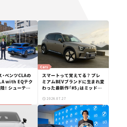
Cars
・ベンツCLAの
スマートって覚えてる？ プレ
A with EQテク
ミアムBEVブランドに生まれ変
陸！ シューティ
わった最新作「#5」はミッドサ
も発売【新車ニュ
イズSUV！【日本未発売のクル
2026.07.27
マたち#18】