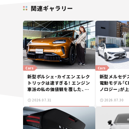
関連ギャラリー
Cars
Cars
新型ポルシェ・カイエン エレク
新型メルセデス
トリックは速すぎる！ エンジン
電動モデル「CL
車派の私の価値観を覆した、新
ノロジー」が上
しいポルシェの走り。
ングブレーク
2026.07.31
2026.07.30
ース】