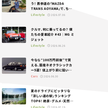
う！ 表参道の「MAZDA
TRANS AOYAMA」で、ちょ
っとひと息。——連載｜CCG
Lifestyle
2026.07.06
とクルマでどうする？＜第13
回＞
クルマ、何に乗ってるの？ 僕
たちの愛車紹介 #43｜MG ミ
ジェット
Lifestyle
2026.06.26
今なら“100万円前後”で買
える、国産ネオクラシックカ
ー5選！ 値上がり前に狙いた
い、中古車探しをお手伝い――ち
Cars
2026.06.30
ょっとイケてるマイカー選び
#02
夏のドライブにピッタリな
「涼しい道の駅」ランキング
TOP6！ 絶景・グルメ・天然ク
ーラーなど、避暑におすすめ
Lifestyle
2026.07.19