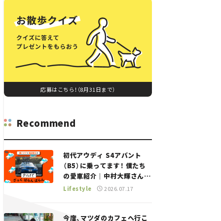
応募はこちら！（8月31日まで）
Recommend
初代アウディ S4アバント
（B5）に乗ってます！ 僕たち
の愛車紹介｜中村大輝さん
——瀬イオナと嶋田智之の
Lifestyle
2026.07.17
「クルマでざっくばらんばら
ん！」＃20
今度、マツダのカフェへ行こ