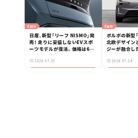
Cars
Cars
日産、新型「リーフ NISMO」発
ボルボの新型「
売！ 走りに妥協しないEVスポ
北欧デザイン
ーツモデルが復活。価格は660
ジーが融合し
万円から【新車ニュース】
ーバー【新車ニ
2026.07.25
2026.07.24