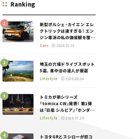
Ranking
新型ポルシェ・カイエン エレ
クトリックは速すぎる！ エン
ジン車派の私の価値観を覆し
た、新しいポルシェの走り。
Cars
2026.07.31
埼玉の穴場ドライブスポット
5選。車中泊の達人が厳選
Lifestyle
2026.08.04
トミカが新シリーズ
「tomica CW」発表！ 第1弾
は「日産 シルビア」「ホンダ
NSX」が登場。世界が注目す
Lifestyle
2026.07.29
る“JDM”に焦点【クルマとホ
ビー】
トヨタGRとスシローが初コ