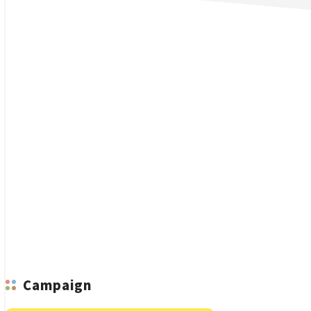
n
Campaign