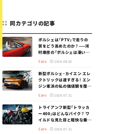
同カテゴリの記事
ポルシェは「PTV」で走りの
質をどう高めたのか？——河
村康彦の「ポルシェは凄い！」
#16
Cars
2026.08.02
新型ポルシェ・カイエン エレ
クトリックは速すぎる！ エン
ジン車派の私の価値観を覆し
た、新しいポルシェの走り。
Cars
2026.07.31
トライアンフ新型「トラッカ
ー400」はどんなバイク？ ワ
イルドな見た目と軽快な乗り
味を両立した400ccフラット
Cars
2026.07.31
トラッカー【試乗レビュー】