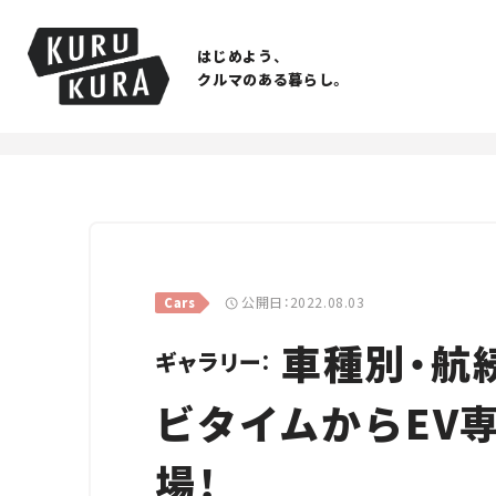
はじめよう、
クルマのある暮らし。
公開日：2022.08.03
Cars
車種別・航
ギャラリー：
ビタイムからEV
場！