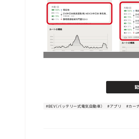
L
o
/
U
a
n
d
m
e
u
d
t
:
e
4
8
BEV（バッテリー式電気自動車）
アプリ
カー
.
8
9
%