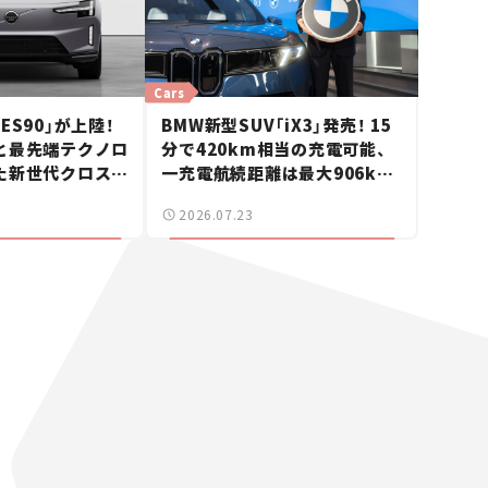
Cars
ES90」が上陸！
BMW新型SUV「iX3」発売！ 15
と最先端テクノロ
分で420km相当の充電可能、
た新世代クロスオ
一充電航続距離は最大906km
ュース】
に。サッカー中村敬斗選手も登
2026.07.23
場【新車ニュース】