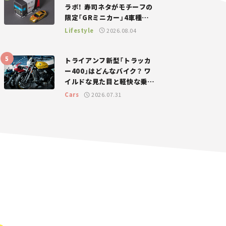
ラボ！ 寿司ネタがモチーフの
限定「GRミニカー」4車種が
登場。入手方法は？【クルマ
Lifestyle
2026.08.04
とホビー】
トライアンフ新型「トラッカ
ー400」はどんなバイク？ ワ
イルドな見た目と軽快な乗り
味を両立した400ccフラット
Cars
2026.07.31
トラッカー【試乗レビュー】