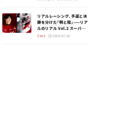
のスポットを紹介【道の駅マ
ニアの推し駅ガイド】vol.15
リアルレーシング、予選と決
勝を分けた「明と暗」——リア
ルのリアル Vol.2 スーパー
GT 2026開幕戦 岡山国際サ
Cars
2026.07.16
ーキット