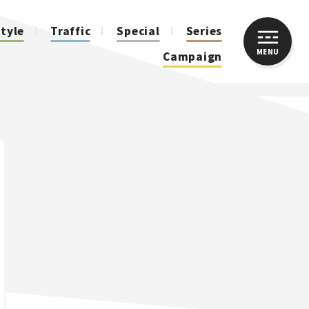
style
Traffic
Special
Series
MENU
CLOSE
Campaign
人気のハッシュタグ
スズキ ジムニー｜Suzuki Jimny
スズキ｜Suzuki
マツダ｜Mazda
マツダ ロードスター｜Mazda Roadster