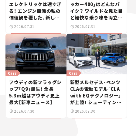
エレクトリックは速すぎ
ッカー400」はどんなバ
る！ エンジン車派の私の
イク？ ワイルドな見た目
価値観を覆した、新しい
と軽快な乗り味を両立し
ポルシェの走り。
た400ccフラットトラッ
2026.07.31
2026.07.31
カー【試乗レビュー】
Cars
Cars
アウディの新フラッグシ
新型メルセデス・ベンツ
ップ「Q9」誕生！ 全長
CLAの電動モデル「CLA
5.3m超はアウディ史上
with EQテクノロジー」
最大【新車ニュース】
が上陸！ シューティング
ブレークも発売【新車ニ
2026.07.30
2026.07.30
ュース】