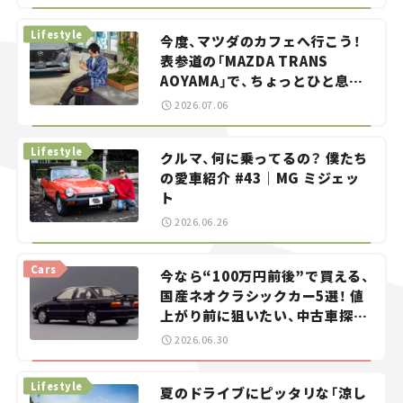
らん！」＃20
Lifestyle
今度、マツダのカフェへ行こう！
表参道の「MAZDA TRANS
AOYAMA」で、ちょっとひと息。
——連載｜CCGとクルマでどうす
2026.07.06
る？＜第13回＞
Lifestyle
クルマ、何に乗ってるの？ 僕たち
の愛車紹介 #43｜MG ミジェッ
ト
2026.06.26
Cars
今なら“100万円前後”で買える、
国産ネオクラシックカー5選！ 値
上がり前に狙いたい、中古車探し
をお手伝い――ちょっとイケてるマ
2026.06.30
イカー選び #02
Lifestyle
夏のドライブにピッタリな「涼し