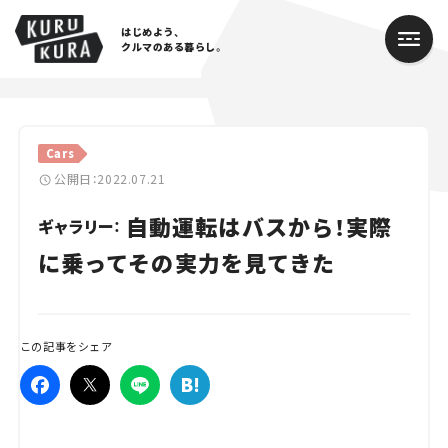
はじめよう、
クルマのある暮らし。
カテゴリ
Cars
Cars
公開日：2022.07.21
自動運転はバスから！実際
Lifestyle
ギャラリー：
に乗ってその実力を見てきた
Traffic
Special
この記事をシェア
Series
Campaign
人気のハッシュタグ