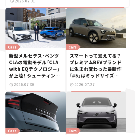
2026.07.31
Cars
Cars
新型メルセデス・ベンツ
スマートって覚えてる？
CLAの電動モデル「CLA
プレミアムBEVブランド
with EQテクノロジー」
に生まれ変わった最新作
が上陸！ シューティング
「#5」はミッドサイズ
ブレークも発売【新車ニ
SUV！【日本未発売のク
2026.07.30
2026.07.27
ュース】
ルマたち#18】
Cars
Cars