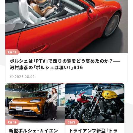
Cars
ポルシェは「PTV」で走りの質をどう高めたのか？——
河村康彦の「ポルシェは凄い！」#16
2026.08.02
Cars
Cars
新型ポルシェ・カイエン
トライアンフ新型「トラ