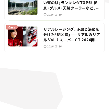
い道の駅」ランキングTOP6！ 絶
景・グルメ・天然クーラーなど、避
暑におすすめのスポットを紹介
2026.07.19
【道の駅マニアの推し駅ガイド】
vol.15
Cars
リアルレーシング、予選と決勝を
分けた「明と暗」——リアルのリア
ル Vol.2 スーパーGT 2026開幕
戦 岡山国際サーキット
2026.07.16