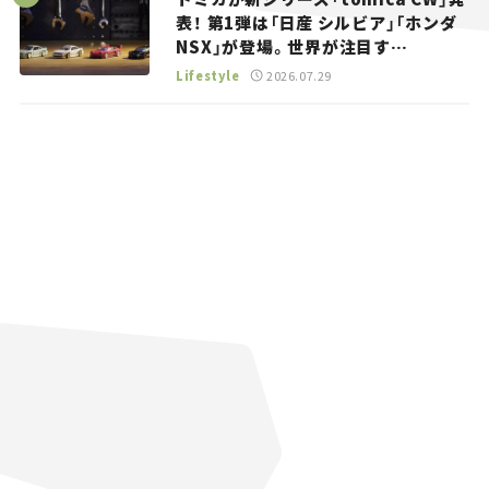
表！ 第1弾は「日産 シルビア」「ホンダ
NSX」が登場。世界が注目す
る“JDM”に焦点【クルマとホビー】
Lifestyle
2026.07.29