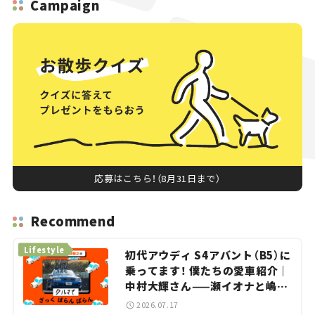
Campaign
応募はこちら！（8月31日まで）
Recommend
Lifestyle
初代アウディ S4アバント（B5）に
乗ってます！ 僕たちの愛車紹介｜
中村大輝さん——瀬イオナと嶋田
智之の「クルマでざっくばらんば
2026.07.17