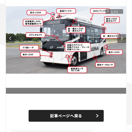
スズキ ジムニー｜Suzuki Jimny
スズキ｜Suzuki
1/11
マツダ｜Mazda
マツダ ロードスター｜Mazda Roadster
L
o
/
U
a
n
d
記事ページへ戻る
m
e
u
d
t
:
e
8