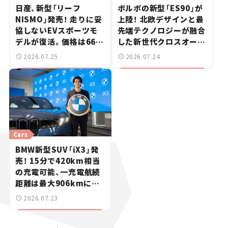
日産、新型「リーフ
ボルボの新型「ES90」が
NISMO」発売！ 走りに妥
上陸！ 北欧デザインと最
協しないEVスポーツモ
先端テクノロジーが融合
デルが復活。価格は660
した新世代クロスオーバ
万円から【新車ニュース】
ー【新車ニュース】
2026.07.25
2026.07.24
Cars
BMW新型SUV「iX3」発
売！ 15分で420km相当
の充電可能、一充電航続
距離は最大906kmに。
サッカー中村敬斗選手も
2026.07.23
登場【新車ニュース】