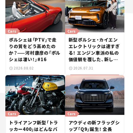
Cars
Cars
ポルシェは「PTV」で走
新型ポルシェ・カイエン
りの質をどう高めたの
エレクトリックは速すぎ
か？——河村康彦の「ポル
る！ エンジン車派の私の
シェは凄い！」#16
価値観を覆した、新しい
ポルシェの走り。
2026.08.02
2026.07.31
Cars
Cars
トライアンフ新型「トラ
アウディの新フラッグシ
ッカー400」はどんなバ
ップ「Q9」誕生！ 全長