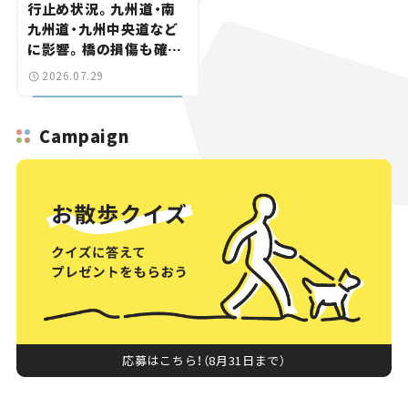
行止め状況。九州道・南
九州道・九州中央道など
に影響。橋の損傷も確認
【道路のニュース】
2026.07.29
Campaign
応募はこちら！（8月31日まで）