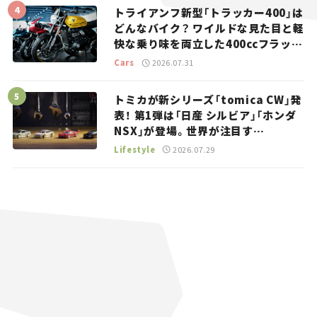
トライアンフ新型「トラッカー400」は
どんなバイク？ ワイルドな見た目と軽
快な乗り味を両立した400ccフラット
トラッカー【試乗レビュー】
Cars
2026.07.31
トミカが新シリーズ「tomica CW」発
表！ 第1弾は「日産 シルビア」「ホンダ
NSX」が登場。世界が注目す
る“JDM”に焦点【クルマとホビー】
Lifestyle
2026.07.29