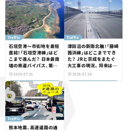
路計画】
Traffic
Traffic
石垣空港～市街地を最短
津田沼の新南北軸！「藤崎
直結！「石垣空港線」はど
茜浜線」はどこまででき
こまで進んだ？ 日本最南
た？ JRと京成をまたぐ
端の県道バイパス、第2
大工事の現況。将来は
工区も延伸開通 【いま気
「習志野～鎌ケ谷」を最短
2026.07.31
2026.07.30
になる道路計画】
直結【いま気になる道路
計画】
Traffic
熊本地震、高速道路の通