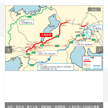
スズキ ジムニー｜Suzuki Jimny
スズキ｜Suzuki
6/8
マツダ｜Mazda
マツダ ロードスター｜Mazda Roadster
名神｜新名神｜集中工事｜車線規制｜夜間閉鎖｜工事区間と迂回路の概要