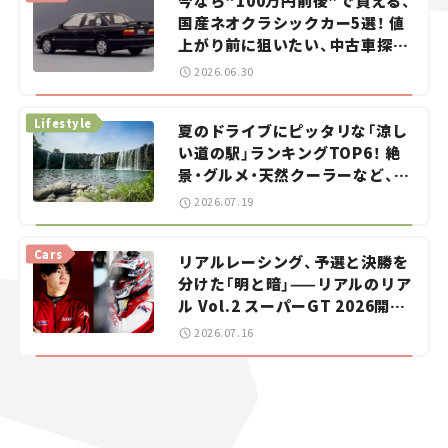
今なら“100万円前後”で買える、
国産ネオクラシックカー5選！ 値
上がり前に狙いたい、中古車探し
をお手伝い――ちょっとイケてるマ
2026.06.30
イカー選び #02
Lifestyle
夏のドライブにピッタリな「涼し
い道の駅」ランキングTOP6！ 絶
景・グルメ・天然クーラーなど、避
暑におすすめのスポットを紹介
2026.07.19
【道の駅マニアの推し駅ガイド】
vol.15
Cars
リアルレーシング、予選と決勝を
分けた「明と暗」——リアルのリア
ル Vol.2 スーパーGT 2026開幕
戦 岡山国際サーキット
2026.07.16