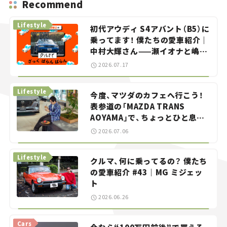
Recommend
Lifestyle
初代アウディ S4アバント（B5）に
乗ってます！ 僕たちの愛車紹介｜
中村大輝さん——瀬イオナと嶋田
智之の「クルマでざっくばらんば
2026.07.17
らん！」＃20
Lifestyle
今度、マツダのカフェへ行こう！
表参道の「MAZDA TRANS
AOYAMA」で、ちょっとひと息。
——連載｜CCGとクルマでどうす
2026.07.06
る？＜第13回＞
Lifestyle
クルマ、何に乗ってるの？ 僕たち
の愛車紹介 #43｜MG ミジェッ
ト
2026.06.26
Cars