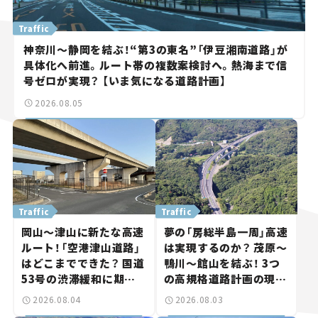
Traffic
神奈川～静岡を結ぶ！“第3の東名”「伊豆湘南道路」が
具体化へ前進。ルート帯の複数案検討へ。熱海まで信
号ゼロが実現？ 【いま気になる道路計画】
2026.08.05
Traffic
Traffic
岡山～津山に新たな高速
夢の「房総半島一周」高速
ルート！「空港津山道路」
は実現するのか？ 茂原～
はどこまでできた？ 国道
鴨川～館山を結ぶ！ 3つ
53号の渋滞緩和に期待。
の高規格道路計画の現
岡山市側でも動きが【い
状。「館山鴨川道路」で検
2026.08.04
2026.08.03
ま気になる道路計画】
討進む【いま気になる道