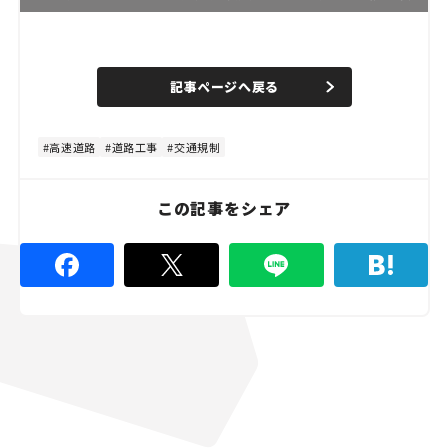
L
o
/
U
a
n
d
記事ページへ戻る
m
e
u
d
t
:
e
4
8
高速道路
道路工事
交通規制
.
8
9
%
この記事をシェア