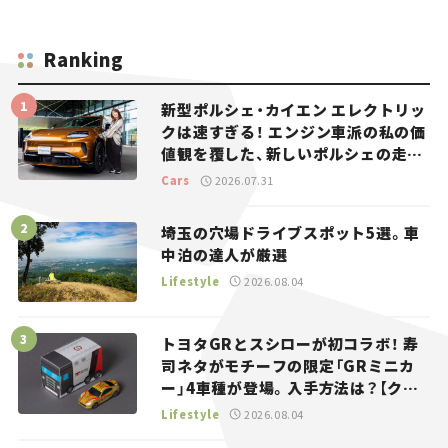
Ranking
新型ポルシェ・カイエン エレクトリッ
クは速すぎる！ エンジン車派の私の価
値観を覆した、新しいポルシェの走
り。
Cars
2026.07.31
埼玉の穴場ドライブスポット5選。車
中泊の達人が厳選
Lifestyle
2026.08.04
トヨタGRとスシローが初コラボ！ 寿
司ネタがモチーフの限定「GRミニカ
ー」4車種が登場。入手方法は？【クル
マとホビー】
Lifestyle
2026.08.04