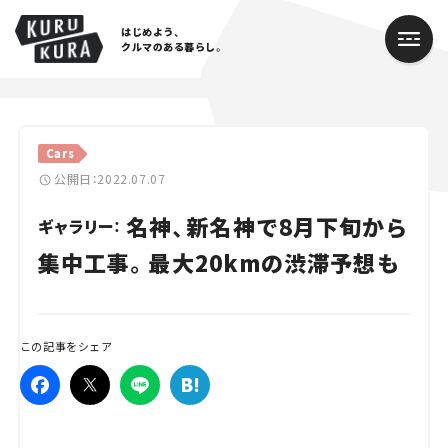
はじめよう、
クルマのある暮らし。
カテゴリ
Cars
Cars
公開日：2022.07.07
名神、新名神で8月下旬から
Lifestyle
ギャラリー：
集中工事。最大20kmの渋滞予想も
Traffic
Special
この記事をシェア
Series
Campaign
人気のハッシュタグ