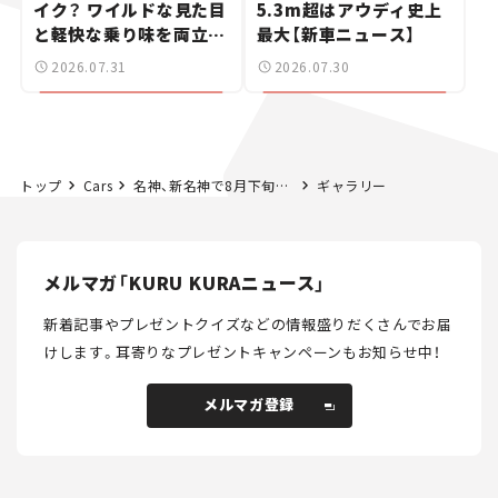
イク？ ワイルドな見た目
5.3m超はアウディ史上
と軽快な乗り味を両立し
最大【新車ニュース】
た400ccフラットトラッ
2026.07.31
2026.07.30
カー【試乗レビュー】
トップ
Cars
名神、新名神で8月下旬から集中工事。最大20kmの渋滞予想も
ギャラリー
メルマガ「KURU KURAニュース」
新着記事やプレゼントクイズなどの情報盛りだくさんでお届
けします。
耳寄りなプレゼントキャンペーンもお知らせ中！
メルマガ登録