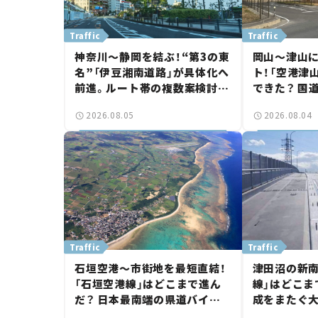
Traffic
Traffic
神奈川～静岡を結ぶ！“第3の東
岡山～津山
名”「伊豆湘南道路」が具体化へ
ト！「空港津
前進。ルート帯の複数案検討
できた？ 国
へ。熱海まで信号ゼロが実現？
に期待。岡
2026.08.05
2026.08.04
【いま気になる道路計画】
【いま気にな
Traffic
Traffic
石垣空港～市街地を最短直結！
津田沼の新南
「石垣空港線」はどこまで進ん
線」はどこま
だ？ 日本最南端の県道バイパ
成をまたぐ
ス、第2工区も延伸開通 【いま
は「習志野～