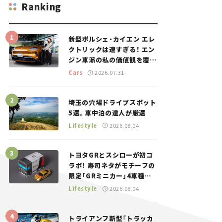
Ranking
新型ポルシェ・カイエン エレ
クトリックは速すぎる！ エン
ジン車派の私の価値観を覆し
た、新しいポルシェの走り。
Cars
2026.07.31
埼玉の穴場ドライブスポット
5選。車中泊の達人が厳選
Lifestyle
2026.08.04
トヨタGRとスシローが初コ
ラボ！ 寿司ネタがモチーフの
限定「GRミニカー」4車種が
登場。入手方法は？【クルマ
Lifestyle
2026.08.04
とホビー】
トライアンフ新型「トラッカ