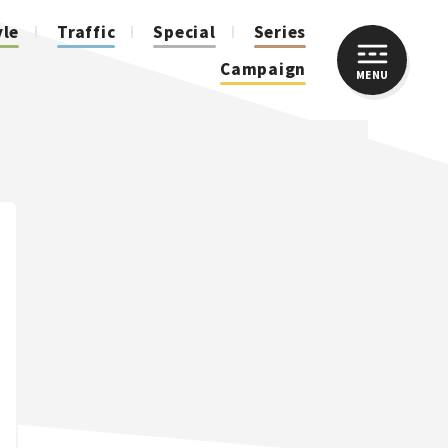
yle
Traffic
Special
Series
Campaign
MENU
CLOSE
人気のハッシュタグ
スズキ ジムニー｜Suzuki Jimny
スズキ｜Suzuki
マツダ｜Mazda
マツダ ロードスター｜Mazda Roadster