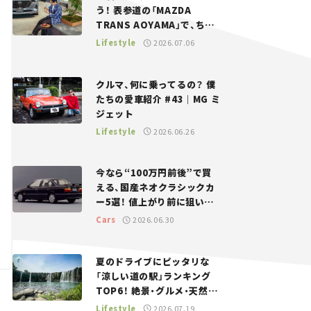
う！ 表参道の「MAZDA
TRANS AOYAMA」で、ちょ
っとひと息。——連載｜CCG
Lifestyle
2026.07.06
とクルマでどうする？＜第13
回＞
クルマ、何に乗ってるの？ 僕
たちの愛車紹介 #43｜MG ミ
ジェット
Lifestyle
2026.06.26
今なら“100万円前後”で買
える、国産ネオクラシックカ
ー5選！ 値上がり前に狙いた
い、中古車探しをお手伝い――ち
Cars
2026.06.30
ょっとイケてるマイカー選び
#02
夏のドライブにピッタリな
「涼しい道の駅」ランキング
TOP6！ 絶景・グルメ・天然ク
ーラーなど、避暑におすすめ
Lifestyle
2026.07.19