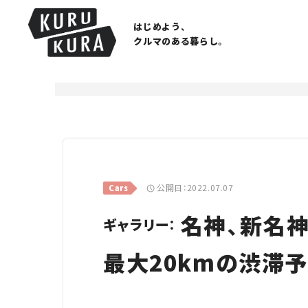
はじめよう、
クルマのある暮らし。
公開日：2022.07.07
Cars
名神、新名神
ギャラリー：
最大20kmの渋滞