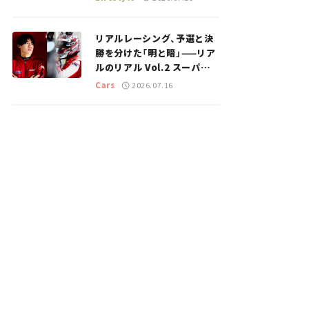
のスポットを紹介【道の駅マ
ニアの推し駅ガイド】vol.15
リアルレーシング、予選と決
勝を分けた「明と暗」——リア
ルのリアル Vol.2 スーパー
GT 2026開幕戦 岡山国際サ
Cars
2026.07.16
ーキット