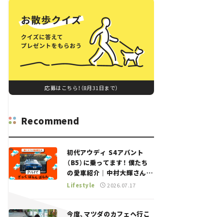
応募はこちら！（8月31日まで）
Recommend
初代アウディ S4アバント
（B5）に乗ってます！ 僕たち
の愛車紹介｜中村大輝さん
——瀬イオナと嶋田智之の
Lifestyle
2026.07.17
「クルマでざっくばらんばら
ん！」＃20
今度、マツダのカフェへ行こ