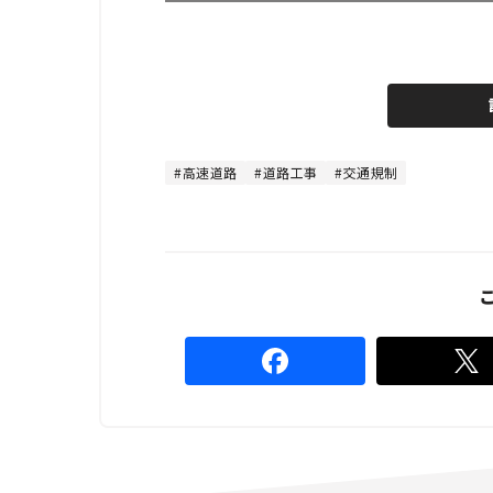
L
o
/
U
a
n
d
m
e
u
d
t
:
e
4
4
高速道路
道路工事
交通規制
.
4
4
%