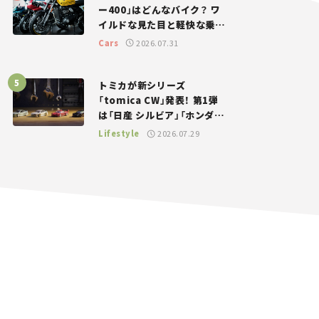
ー400」はどんなバイク？ ワ
イルドな見た目と軽快な乗り
味を両立した400ccフラット
Cars
2026.07.31
トラッカー【試乗レビュー】
トミカが新シリーズ
「tomica CW」発表！ 第1弾
は「日産 シルビア」「ホンダ
NSX」が登場。世界が注目す
Lifestyle
2026.07.29
る“JDM”に焦点【クルマとホ
ビー】