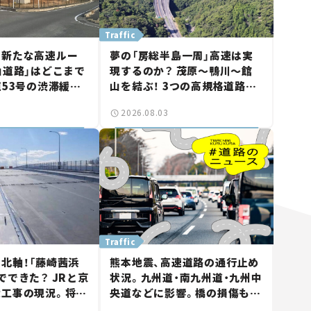
Traffic
に新たな高速ルー
夢の「房総半島一周」高速は実
山道路」はどこまで
現するのか？ 茂原～鴨川～館
道53号の渋滞緩和
山を結ぶ！ 3つの高規格道路計
山市側でも動きが
画の現状。「館山鴨川道路」で検
2026.08.03
る道路計画】
討進む【いま気になる道路計
画】
Traffic
北軸！「藤崎茜浜
熊本地震、高速道路の通行止め
でできた？ JRと京
状況。九州道・南九州道・九州中
大工事の現況。将来
央道などに影響。橋の損傷も確
鎌ケ谷」を最短直
認【道路のニュース】