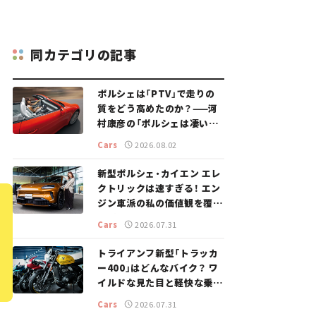
同カテゴリの記事
ポルシェは「PTV」で走りの
質をどう高めたのか？——河
村康彦の「ポルシェは凄い！」
#16
Cars
2026.08.02
新型ポルシェ・カイエン エレ
クトリックは速すぎる！ エン
ジン車派の私の価値観を覆し
た、新しいポルシェの走り。
Cars
2026.07.31
トライアンフ新型「トラッカ
ー400」はどんなバイク？ ワ
イルドな見た目と軽快な乗り
味を両立した400ccフラット
Cars
2026.07.31
トラッカー【試乗レビュー】