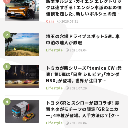
新型ポルシェ・カイエン エレクトリッ
クは速すぎる！ エンジン車派の私の価
値観を覆した、新しいポルシェの走
り。
Cars
2026.07.31
埼玉の穴場ドライブスポット5選。車
中泊の達人が厳選
Lifestyle
2026.08.04
トミカが新シリーズ「tomica CW」発
表！ 第1弾は「日産 シルビア」「ホンダ
NSX」が登場。世界が注目す
る“JDM”に焦点【クルマとホビー】
Lifestyle
2026.07.29
トヨタGRとスシローが初コラボ！ 寿
司ネタがモチーフの限定「GRミニカ
ー」4車種が登場。入手方法は？【クル
マとホビー】
Lifestyle
2026.08.04