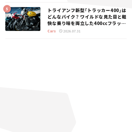
トライアンフ新型「トラッカー400」は
どんなバイク？ ワイルドな見た目と軽
快な乗り味を両立した400ccフラット
トラッカー【試乗レビュー】
Cars
2026.07.31