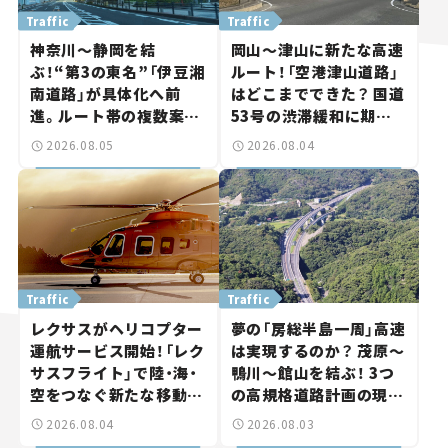
Traffic
Traffic
神奈川～静岡を結
岡山～津山に新たな高速
ぶ！“第3の東名”「伊豆湘
ルート！「空港津山道路」
南道路」が具体化へ前
はどこまでできた？ 国道
進。ルート帯の複数案検
53号の渋滞緩和に期待。
討へ。熱海まで信号ゼロ
岡山市側でも動きが【い
2026.08.05
2026.08.04
が実現？ 【いま気になる
ま気になる道路計画】
道路計画】
Traffic
Traffic
レクサスがヘリコプター
夢の「房総半島一周」高速
運航サービス開始！「レク
は実現するのか？ 茂原～
サスフライト」で陸・海・
鴨川～館山を結ぶ！ 3つ
空をつなぐ新たな移動体
の高規格道路計画の現
験とは
状。「館山鴨川道路」で検
2026.08.04
2026.08.03
討進む【いま気になる道