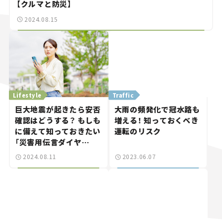
【クルマと防災】
2024.08.15
Lifestyle
Traffic
巨大地震が起きたら安否
大雨の頻発化で冠水路も
確認はどうする？ もしも
増える！ 知っておくべき
に備えて知っておきたい
運転のリスク
「災害用伝言ダイヤ
ル“171”」と「災害用伝
2024.08.11
2023.06.07
言板“web171”」の使い
方。