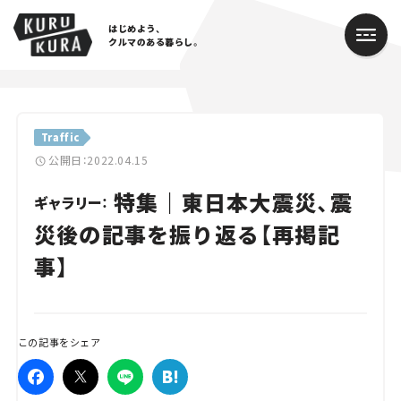
はじめよう、
クルマのある暮らし。
カテゴリ
Traffic
Cars
公開日：2022.04.15
特集｜東日本大震災、震
Lifestyle
ギャラリー：
災後の記事を振り返る【再掲記
Traffic
事】
Special
Series
この記事をシェア
Campaign
人気のハッシュタグ