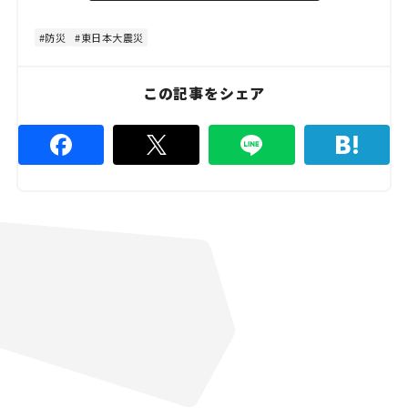
t
:
e
4
8
防災
東日本大震災
.
8
9
%
この記事をシェア