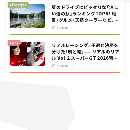
Lifestyle
夏のドライブにピッタリな「涼し
い道の駅」ランキングTOP6！ 絶
景・グルメ・天然クーラーなど、避
暑におすすめのスポットを紹介
2026.07.19
【道の駅マニアの推し駅ガイド】
vol.15
Cars
リアルレーシング、予選と決勝を
分けた「明と暗」——リアルのリア
ル Vol.2 スーパーGT 2026開幕
戦 岡山国際サーキット
2026.07.16