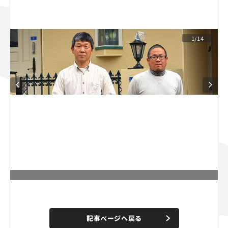
スズキ ジムニー｜Suzuki Jimny
スズキ｜Suzuki
マツダ｜Mazda
マツダ ロードスター｜Mazda Roadster
1/14
L
o
/
U
a
n
d
記事ページへ戻る
m
e
u
d