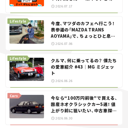
智之の「クルマでざっくばらんば
2026.07.17
らん！」＃20
Lifestyle
今度、マツダのカフェへ行こう！
表参道の「MAZDA TRANS
AOYAMA」で、ちょっとひと息。
——連載｜CCGとクルマでどうす
2026.07.06
る？＜第13回＞
Lifestyle
クルマ、何に乗ってるの？ 僕たち
の愛車紹介 #43｜MG ミジェッ
ト
2026.06.26
Cars
今なら“100万円前後”で買える、
国産ネオクラシックカー5選！ 値
上がり前に狙いたい、中古車探し
をお手伝い――ちょっとイケてるマ
2026.06.30
イカー選び #02