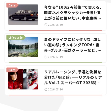
Cars
今なら“100万円前後”で買える、
国産ネオクラシックカー5選！ 値
上がり前に狙いたい、中古車探し
をお手伝い――ちょっとイケてるマ
2026.06.30
イカー選び #02
Lifestyle
夏のドライブにピッタリな「涼し
い道の駅」ランキングTOP6！ 絶
景・グルメ・天然クーラーなど、避
暑におすすめのスポットを紹介
2026.07.19
【道の駅マニアの推し駅ガイド】
vol.15
Cars
リアルレーシング、予選と決勝を
分けた「明と暗」——リアルのリア
ル Vol.2 スーパーGT 2026開幕
戦 岡山国際サーキット
2026.07.16