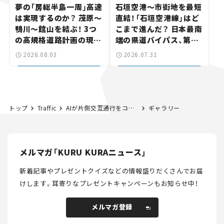
夢の「房総半島一周」高速
石垣空港～市街地を最短
は実現するのか？ 茂原～
直結！「石垣空港線」はど
鴨川～館山を結ぶ！ 3つ
こまで進んだ？ 日本最南
の高規格道路計画の現
端の県道バイパス、第2
状。「館山鴨川道路」で検
工区も延伸開通 【いま気
2026.08.03
2026.07.31
討進む【いま気になる道
になる道路計画】
路計画】
トップ
Traffic
AIが片側交互通行をコントロール。日本初「長野方式」の最新道路対策を、国道19号・犬戻トンネルの地すべりにみる【第2回】
ギャラリー
メルマガ「KURU KURAニュース」
新着記事やプレゼントクイズなどの情報盛りだくさんでお届
けします。
耳寄りなプレゼントキャンペーンもお知らせ中！
メルマガ登録