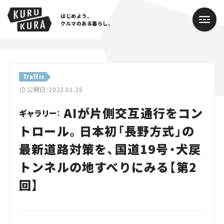
はじめよう、
クルマのある暮らし。
カテゴリ
Traffic
Cars
公開日：2022.01.28
AIが片側交互通行をコン
Lifestyle
ギャラリー：
トロール。日本初「長野方式」の
Traffic
最新道路対策を、国道19号・犬戻
Special
トンネルの地すべりにみる【第2
Series
回】
Campaign
人気のハッシュタグ