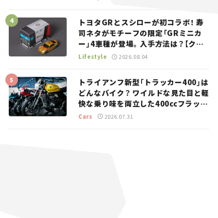
トヨタGRとスシローが初コラボ！ 寿
司ネタがモチーフの限定「GRミニカ
ー」4車種が登場。入手方法は？【クル
マとホビー】
Lifestyle
2026.08.04
トライアンフ新型「トラッカー400」は
どんなバイク？ ワイルドな見た目と軽
快な乗り味を両立した400ccフラット
トラッカー【試乗レビュー】
Cars
2026.07.31