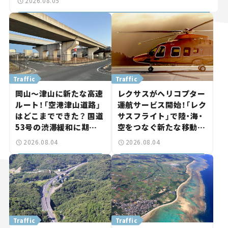
2026.08.05
Traffic
Traffic
岡山～津山に新たな高速
レクサスがヘリコプター
ルート！「空港津山道路」
運航サービス開始！「レク
はどこまでできた？ 国道
サスフライト」で陸・海・
53号の渋滞緩和に期待。
空をつなぐ新たな移動体
岡山市側でも動きが【い
験とは
2026.08.04
2026.08.04
ま気になる道路計画】
Traffic
Traffic