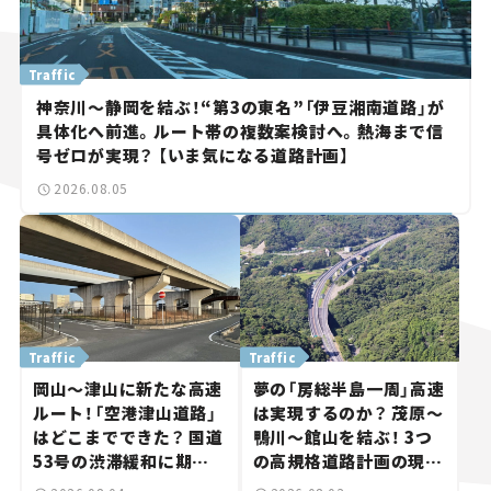
Traffic
神奈川～静岡を結ぶ！“第3の東名”「伊豆湘南道路」が
具体化へ前進。ルート帯の複数案検討へ。熱海まで信
号ゼロが実現？ 【いま気になる道路計画】
2026.08.05
Traffic
Traffic
岡山～津山に新たな高速
夢の「房総半島一周」高速
ルート！「空港津山道路」
は実現するのか？ 茂原～
はどこまでできた？ 国道
鴨川～館山を結ぶ！ 3つ
53号の渋滞緩和に期待。
の高規格道路計画の現
岡山市側でも動きが【い
状。「館山鴨川道路」で検