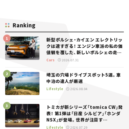
Ranking
新型ポルシェ・カイエン エレクトリッ
クは速すぎる！ エンジン車派の私の価
値観を覆した、新しいポルシェの走
り。
Cars
2026.07.31
埼玉の穴場ドライブスポット5選。車
中泊の達人が厳選
Lifestyle
2026.08.04
トミカが新シリーズ「tomica CW」発
表！ 第1弾は「日産 シルビア」「ホンダ
NSX」が登場。世界が注目す
る“JDM”に焦点【クルマとホビー】
Lifestyle
2026.07.29