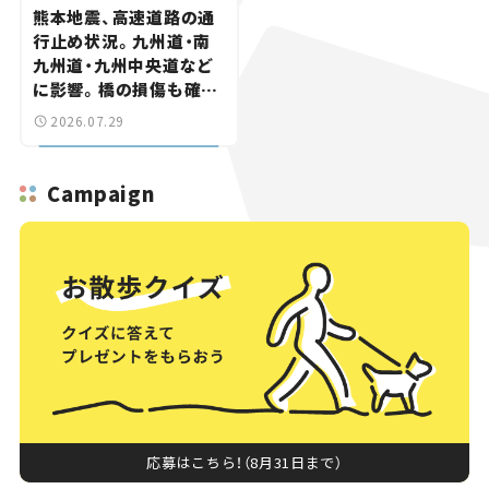
熊本地震、高速道路の通
行止め状況。九州道・南
九州道・九州中央道など
に影響。橋の損傷も確認
【道路のニュース】
2026.07.29
Campaign
応募はこちら！（8月31日まで）