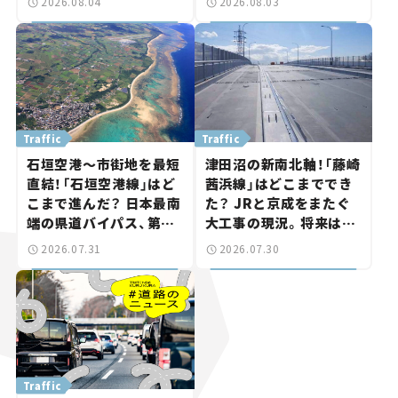
2026.08.04
2026.08.03
ま気になる道路計画】
討進む【いま気になる道
路計画】
Traffic
Traffic
石垣空港～市街地を最短
津田沼の新南北軸！「藤崎
直結！「石垣空港線」はど
茜浜線」はどこまででき
こまで進んだ？ 日本最南
た？ JRと京成をまたぐ
端の県道バイパス、第2
大工事の現況。将来は
工区も延伸開通 【いま気
「習志野～鎌ケ谷」を最短
2026.07.31
2026.07.30
になる道路計画】
直結【いま気になる道路
計画】
Traffic