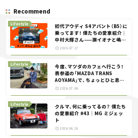
Recommend
Lifestyle
初代アウディ S4アバント（B5）に
乗ってます！ 僕たちの愛車紹介｜
中村大輝さん——瀬イオナと嶋田
智之の「クルマでざっくばらんば
2026.07.17
らん！」＃20
Lifestyle
今度、マツダのカフェへ行こう！
表参道の「MAZDA TRANS
AOYAMA」で、ちょっとひと息。
——連載｜CCGとクルマでどうす
2026.07.06
る？＜第13回＞
Lifestyle
クルマ、何に乗ってるの？ 僕たち
の愛車紹介 #43｜MG ミジェッ
ト
2026.06.26