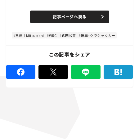
L
o
/
U
a
n
d
記事ページへ戻る
m
e
u
d
t
:
e
4
4
三菱｜Mitsubishi
WRC
武田公実
旧車・クラシックカー
.
4
5
%
この記事をシェア