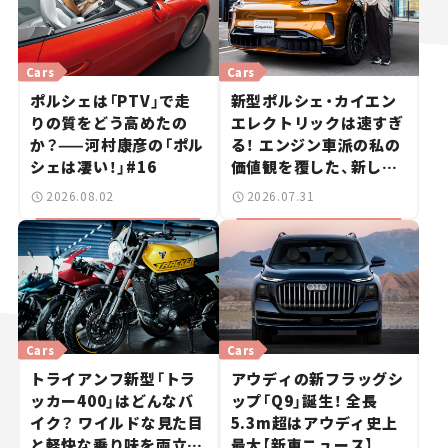
Cars
Cars
ポルシェは「PTV」で走
新型ポルシェ・カイエン
りの質をどう高めたの
エレクトリックは速すぎ
か？——河村康彦の「ポル
る！ エンジン車派の私の
シェは凄い！」#16
価値観を覆した、新しい
ポルシェの走り。
2026.08.02
2026.07.31
Cars
Cars
トライアンフ新型「トラ
アウディの新フラッグシ
ッカー400」はどんなバ
ップ「Q9」誕生！ 全長
イク？ ワイルドな見た目
5.3m超はアウディ史上
と軽快な乗り味を両立し
最大【新車ニュース】