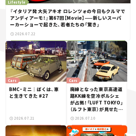
Lifestyle
『イタリア発 大矢アキオ ロレンツォの今日もクルマで
アンディアーモ！』第67回【Movie】——新しいスーパ
ーカーショーで起きた、若者たちの「驚き」
2026.07.22
Cars
Cars
BMC・ミニ｜ぼくは、車
廃線となった東京高速道
と生きてきた #27
路KK線を空冷ポルシェ
が占拠！「LUFT TOKYO」
（ルフト東京）が見せた奇
跡の一日——ハッサンの
2026.07.21
2026.07.10
週末カーミーティング通
信 #2