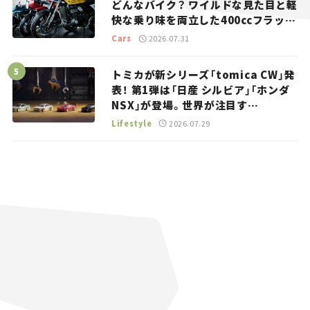
どんなバイク？ ワイルドな見た目と軽
快な乗り味を両立した400ccフラット
トラッカー【試乗レビュー】
Cars
2026.07.31
トミカが新シリーズ「tomica CW」発
表！ 第1弾は「日産 シルビア」「ホンダ
NSX」が登場。世界が注目す
る“JDM”に焦点【クルマとホビー】
Lifestyle
2026.07.29