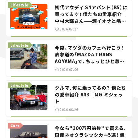
Lifestyle
初代アウディ S4アバント（B5）に
乗ってます！ 僕たちの愛車紹介｜
中村大輝さん——瀬イオナと嶋田
智之の「クルマでざっくばらんば
2026.07.17
らん！」＃20
Lifestyle
今度、マツダのカフェへ行こう！
表参道の「MAZDA TRANS
AOYAMA」で、ちょっとひと息。
——連載｜CCGとクルマでどうす
2026.07.06
る？＜第13回＞
Lifestyle
クルマ、何に乗ってるの？ 僕たち
の愛車紹介 #43｜MG ミジェッ
ト
2026.06.26
Cars
今なら“100万円前後”で買える、
国産ネオクラシックカー5選！ 値