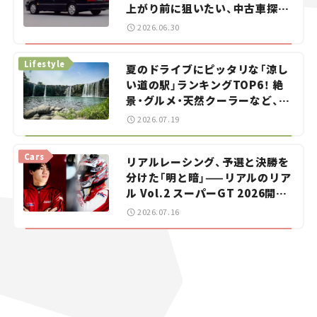
上がり前に狙いたい、中古車探し
をお手伝い――ちょっとイケてるマ
2026.06.30
イカー選び #02
Lifestyle
夏のドライブにピッタリな「涼し
い道の駅」ランキングTOP6！ 絶
景・グルメ・天然クーラーなど、避
暑におすすめのスポットを紹介
2026.07.19
【道の駅マニアの推し駅ガイド】
vol.15
Cars
リアルレーシング、予選と決勝を
分けた「明と暗」——リアルのリア
ル Vol.2 スーパーGT 2026開幕
戦 岡山国際サーキット
2026.07.16