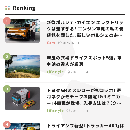
Ranking
新型ポルシェ・カイエン エレクトリッ
クは速すぎる！ エンジン車派の私の価
値観を覆した、新しいポルシェの走
り。
Cars
2026.07.31
埼玉の穴場ドライブスポット5選。車
中泊の達人が厳選
Lifestyle
2026.08.04
トヨタGRとスシローが初コラボ！ 寿
司ネタがモチーフの限定「GRミニカ
ー」4車種が登場。入手方法は？【クル
マとホビー】
Lifestyle
2026.08.04
トライアンフ新型「トラッカー400」は