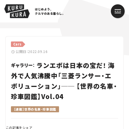
はじめよう、
クルマのある暮らし。
カテゴリ
Cars
Cars
公開日：2022.09.16
ランエボは日本の宝だ！ 海
Lifestyle
ギャラリー：
外で人気沸騰中「三菱ランサー・エ
Traffic
ボリューション」── 【世界の名車・
Special
珍車図鑑】Vol.04
Series
【連載】世界の名車・珍車図鑑
Campaign
この記事をシェア
人気のハッシュタグ