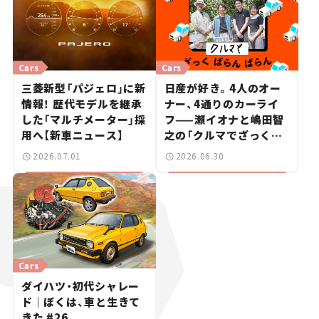
Cars
Cars
三菱新型「パジェロ」に新
日産が好き。4人のオー
情報！ 歴代モデルを継承
ナー、4通りのカーライ
した「マルチメーター」採
フ——瀬イオナと嶋田智
用へ【新車ニュース】
之の「クルマでざっくば
らんばらん！」＃19
2026.07.01
2026.06.30
Cars
ダイハツ・初代シャレー
ド｜ぼくは、車と生きて
きた #26