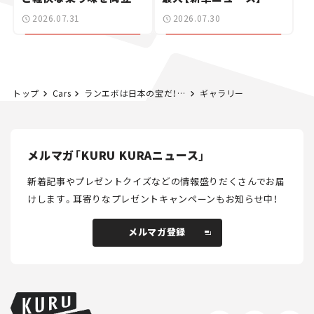
た400ccフラットトラッ
2026.07.31
2026.07.30
カー【試乗レビュー】
トップ
Cars
ランエボは日本の宝だ！ 海外で人気沸騰中「三菱ランサー・エボリューション」── 【世界の名車・珍車図鑑】Vol.04
ギャラリー
メルマガ「KURU KURAニュース」
新着記事やプレゼントクイズなどの情報盛りだくさんでお届
けします。
耳寄りなプレゼントキャンペーンもお知らせ中！
メルマガ登録