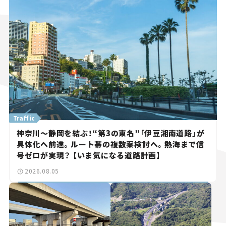
Traffic
神奈川～静岡を結ぶ！“第3の東名”「伊豆湘南道路」が
具体化へ前進。ルート帯の複数案検討へ。熱海まで信
号ゼロが実現？ 【いま気になる道路計画】
2026.08.05