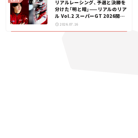
リアルレーシング、予選と決勝を
分けた「明と暗」——リアルのリア
ル Vol.2 スーパーGT 2026開幕
戦 岡山国際サーキット
2026.07.16