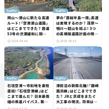
Traffic
Traffic
岡山～津山に新たな高速
夢の「房総半島一周」高速
ルート！「空港津山道路」
は実現するのか？ 茂原～
はどこまでできた？ 国道
鴨川～館山を結ぶ！ 3つ
53号の渋滞緩和に期待。
の高規格道路計画の現
岡山市側でも動きが【い
状。「館山鴨川道路」で検
2026.08.04
2026.08.03
ま気になる道路計画】
討進む【いま気になる道
路計画】
Traffic
Traffic
石垣空港～市街地を最短
津田沼の新南北軸！「藤崎
直結！「石垣空港線」はど
茜浜線」はどこまででき
こまで進んだ？ 日本最南
た？ JRと京成をまたぐ
端の県道バイパス、第2
大工事の現況。将来は
工区も延伸開通 【いま気
「習志野～鎌ケ谷」を最短
2026.07.31
2026.07.30