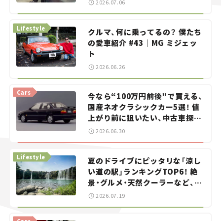
2026.07.06
る？＜第13回＞
Lifestyle
クルマ、何に乗ってるの？ 僕たち
の愛車紹介 #43｜MG ミジェッ
ト
2026.06.26
Cars
今なら“100万円前後”で買える、
国産ネオクラシックカー5選！ 値
上がり前に狙いたい、中古車探し
をお手伝い――ちょっとイケてるマ
2026.06.30
イカー選び #02
Lifestyle
夏のドライブにピッタリな「涼し
い道の駅」ランキングTOP6！ 絶
景・グルメ・天然クーラーなど、避
暑におすすめのスポットを紹介
2026.07.19
【道の駅マニアの推し駅ガイド】
vol.15
Cars