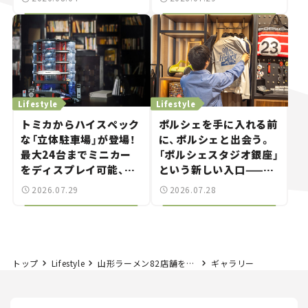
る“JDM"に焦点【クルマ
とホビー】
Lifestyle
Lifestyle
トミカからハイスペック
ポルシェを手に入れる前
な「立体駐車場」が登場！
に、ポルシェと出会う。
最大24台までミニカー
「ポルシェスタジオ銀座」
をディスプレイ可能、特
という新しい入口——連
別な「日産 GT-R
載｜CCGとクルマでどう
2026.07.29
2026.07.28
NISMO」も付属【クルマ
する？＜第14回＞
とホビー】
トップ
Lifestyle
山形ラーメン82店舗を制覇しよう！「2022山形ラーメンマップ」キャンペーン開催中。
ギャラリー