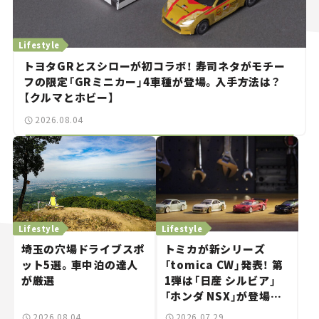
Lifestyle
トヨタGRとスシローが初コラボ！ 寿司ネタがモチー
フの限定「GRミニカー」4車種が登場。入手方法は？
【クルマとホビー】
2026.08.04
Lifestyle
Lifestyle
埼玉の穴場ドライブスポ
トミカが新シリーズ
ット5選。車中泊の達人
「tomica CW」発表！ 第
が厳選
1弾は「日産 シルビア」
「ホンダ NSX」が登場。
世界が注目す
2026.08.04
2026.07.29