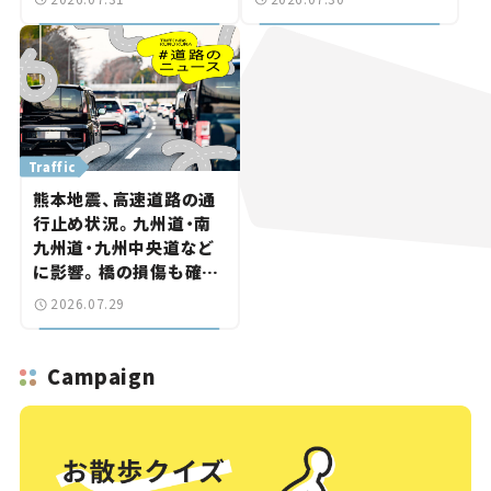
になる道路計画】
直結【いま気になる道路
計画】
Traffic
熊本地震、高速道路の通
行止め状況。九州道・南
九州道・九州中央道など
に影響。橋の損傷も確認
【道路のニュース】
2026.07.29
Campaign