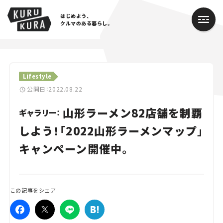
はじめよう、
クルマのある暮らし。
カテゴリ
Lifestyle
Cars
公開日：2022.08.22
山形ラーメン82店舗を制覇
Lifestyle
ギャラリー：
しよう！「2022山形ラーメンマップ」
Traffic
キャンペーン開催中。
Special
Series
この記事をシェア
Campaign
人気のハッシュタグ