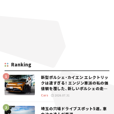
Ranking
新型ポルシェ・カイエン エレクトリッ
クは速すぎる！ エンジン車派の私の価
値観を覆した、新しいポルシェの走
り。
Cars
2026.07.31
埼玉の穴場ドライブスポット5選。車