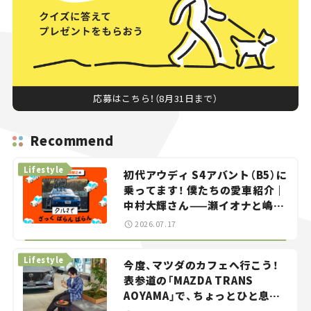
応募はこちら！（8月31日まで）
Recommend
Lifestyle
初代アウディ S4アバント（B5）に
乗ってます！ 僕たちの愛車紹介｜
中村大輝さん——瀬イオナと嶋田
智之の「クルマでざっくばらんば
2026.07.17
らん！」＃20
Lifestyle
今度、マツダのカフェへ行こう！
表参道の「MAZDA TRANS
AOYAMA」で、ちょっとひと息。
——連載｜CCGとクルマでどうす