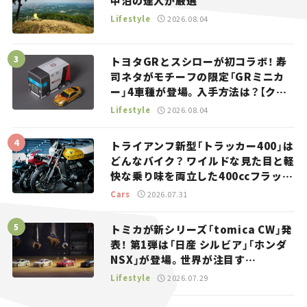
中泊の達人が厳選
Lifestyle
2026.08.04
トヨタGRとスシローが初コラボ！ 寿
司ネタがモチーフの限定「GRミニカ
ー」4車種が登場。入手方法は？【クル
マとホビー】
Lifestyle
2026.08.04
トライアンフ新型「トラッカー400」は
どんなバイク？ ワイルドな見た目と軽
快な乗り味を両立した400ccフラット
トラッカー【試乗レビュー】
Cars
2026.07.31
トミカが新シリーズ「tomica CW」発
表！ 第1弾は「日産 シルビア」「ホンダ
NSX」が登場。世界が注目す
る“JDM”に焦点【クルマとホビー】
Lifestyle
2026.07.29