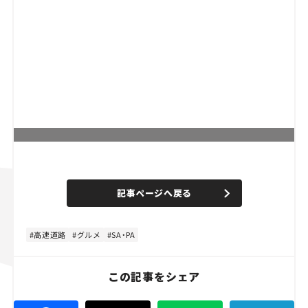
L
o
/
U
a
n
d
記事ページへ戻る
m
e
u
d
t
:
e
4
4
高速道路
グルメ
SA・PA
.
4
4
%
この記事をシェア