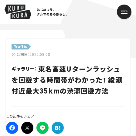
はじめよう、
クルマのある暮らし。
カテゴリ
Traffic
Cars
公開日：2022.08.08
東名高速Uターンラッシュ
Lifestyle
ギャラリー：
を回避する時間帯がわかった！ 綾瀬
Traffic
付近最大35kmの渋滞回避方法
Special
Series
この記事をシェア
Campaign
人気のハッシュタグ