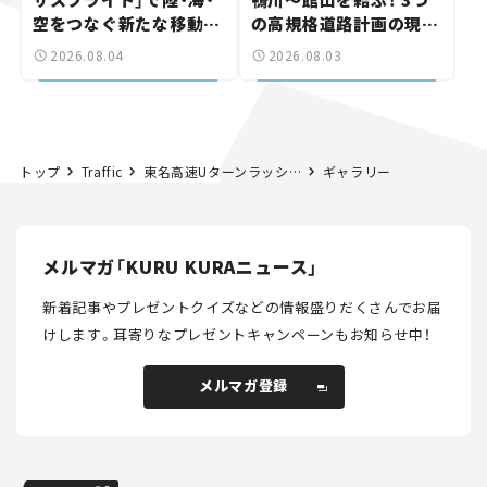
空をつなぐ新たな移動体
の高規格道路計画の現
験とは
状。「館山鴨川道路」で検
2026.08.04
2026.08.03
討進む【いま気になる道
路計画】
トップ
Traffic
東名高速Uターンラッシュを回避する時間帯がわかった！ 綾瀬付近最大35kmの渋滞回避方法
ギャラリー
メルマガ「KURU KURAニュース」
新着記事やプレゼントクイズなどの情報盛りだくさんでお届
けします。
耳寄りなプレゼントキャンペーンもお知らせ中！
メルマガ登録