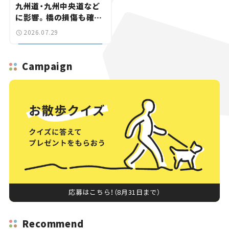
九州道・九州中央道など
に影響。橋の損傷も確認
【道路のニュース】
2026.07.29
Campaign
応募はこちら！（8月31日まで）
Recommend