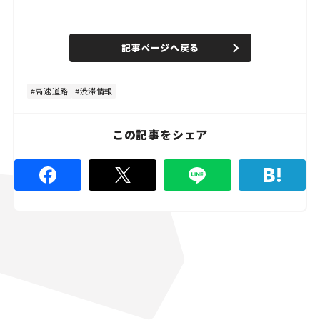
L
o
/
U
a
n
d
記事ページへ戻る
m
e
u
d
t
:
e
4
8
高速道路
渋滞情報
.
8
9
%
この記事をシェア