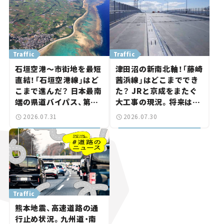
Traffic
Traffic
石垣空港～市街地を最短
津田沼の新南北軸！「藤崎
直結！「石垣空港線」はど
茜浜線」はどこまででき
こまで進んだ？ 日本最南
た？ JRと京成をまたぐ
端の県道バイパス、第2
大工事の現況。将来は
工区も延伸開通 【いま気
「習志野～鎌ケ谷」を最短
2026.07.31
2026.07.30
になる道路計画】
直結【いま気になる道路
計画】
Traffic
熊本地震、高速道路の通
行止め状況。九州道・南