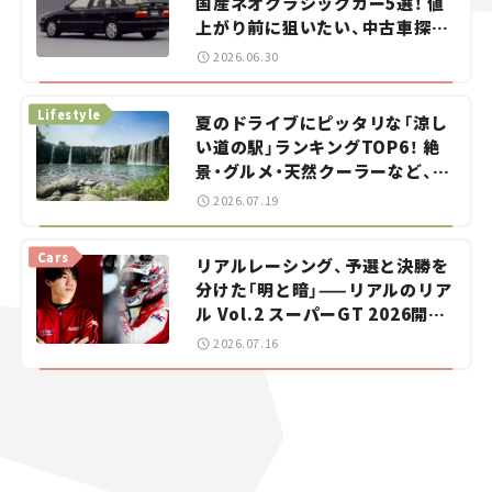
国産ネオクラシックカー5選！ 値
上がり前に狙いたい、中古車探し
をお手伝い――ちょっとイケてるマ
2026.06.30
イカー選び #02
Lifestyle
夏のドライブにピッタリな「涼し
い道の駅」ランキングTOP6！ 絶
景・グルメ・天然クーラーなど、避
暑におすすめのスポットを紹介
2026.07.19
【道の駅マニアの推し駅ガイド】
vol.15
Cars
リアルレーシング、予選と決勝を
分けた「明と暗」——リアルのリア
ル Vol.2 スーパーGT 2026開幕
戦 岡山国際サーキット
2026.07.16