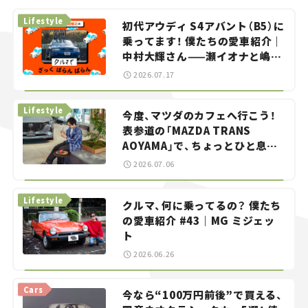
Lifestyle
初代アウディ S4アバント（B5）に
乗ってます！ 僕たちの愛車紹介｜
中村大輝さん——瀬イオナと嶋田
智之の「クルマでざっくばらんば
2026.07.17
らん！」＃20
Lifestyle
今度、マツダのカフェへ行こう！
表参道の「MAZDA TRANS
AOYAMA」で、ちょっとひと息。
——連載｜CCGとクルマでどうす
2026.07.06
る？＜第13回＞
Lifestyle
クルマ、何に乗ってるの？ 僕たち
の愛車紹介 #43｜MG ミジェッ
ト
2026.06.26
Cars
今なら“100万円前後”で買える、