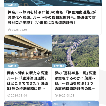
Traffic
神奈川～静岡を結ぶ！“第3の東名”「伊豆湘南道路」が
具体化へ前進。ルート帯の複数案検討へ。熱海まで信
号ゼロが実現？ 【いま気になる道路計画】
2026.08.05
Traffic
Traffic
岡山～津山に新たな高速
夢の「房総半島一周」高速
ルート！「空港津山道路」
は実現するのか？ 茂原～
はどこまでできた？ 国道
鴨川～館山を結ぶ！ 3つ
53号の渋滞緩和に期待。
の高規格道路計画の現
岡山市側でも動きが【い
状。「館山鴨川道路」で検
2026.08.04
2026.08.03
ま気になる道路計画】
討進む【いま気になる道
路計画】