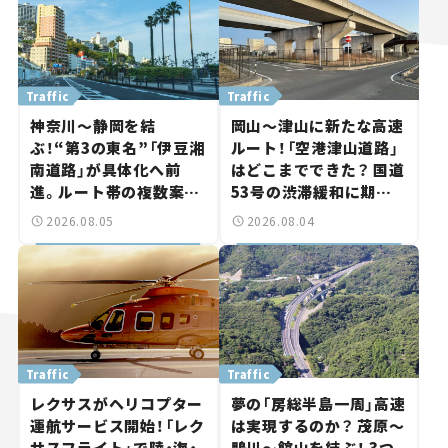
Traffic
Traffic
神奈川～静岡を結
岡山～津山に新たな高速
ぶ！“第3の東名”「伊豆湘
ルート！「空港津山道路」
南道路」が具体化へ前
はどこまでできた？ 国道
進。ルート帯の複数案検
53号の渋滞緩和に期待。
討へ。熱海まで信号ゼロ
岡山市側でも動きが【い
2026.08.05
2026.08.04
が実現？ 【いま気になる
ま気になる道路計画】
道路計画】
Traffic
Traffic
レクサスがヘリコプター
夢の「房総半島一周」高速
運航サービス開始！「レク
は実現するのか？ 茂原～
サスフライト」で陸・海・
鴨川～館山を結ぶ！ 3つ