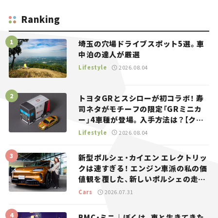
Ranking
埼玉の穴場ドライブスポット5選。車
中泊の達人が厳選
Lifestyle
2026.08.04
トヨタGRとスシローが初コラボ！ 寿
司ネタがモチーフの限定「GRミニカ
ー」4車種が登場。入手方法は？【クル
マとホビー】
Lifestyle
2026.08.04
新型ポルシェ・カイエン エレクトリッ
クは速すぎる！ エンジン車派の私の価
値観を覆した、新しいポルシェの走
り。
Cars
2026.07.31
BMC・ミニ｜ぼくは、車と生きてきた