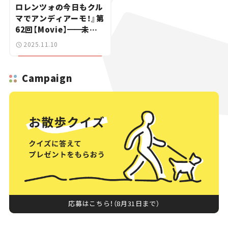
ロレンツォの今日もクル
マでアンディアーモ！』第
62回【Movie】
━━
未知
の自動車ブランドも「カ
2025.11.10
モン！」の若者たち｜ミュ
ンヘンIAA 2025リポー
ト（オープンスペース編）
Campaign
応募はこちら！（8月31日まで）