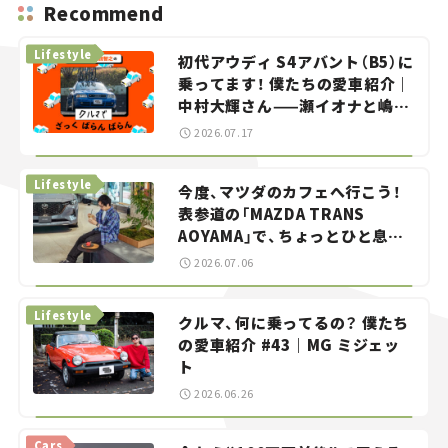
Recommend
Lifestyle
初代アウディ S4アバント（B5）に
乗ってます！ 僕たちの愛車紹介｜
中村大輝さん——瀬イオナと嶋田
智之の「クルマでざっくばらんば
2026.07.17
らん！」＃20
Lifestyle
今度、マツダのカフェへ行こう！
表参道の「MAZDA TRANS
AOYAMA」で、ちょっとひと息。
——連載｜CCGとクルマでどうす
2026.07.06
る？＜第13回＞
Lifestyle
クルマ、何に乗ってるの？ 僕たち
の愛車紹介 #43｜MG ミジェッ
ト
2026.06.26
Cars