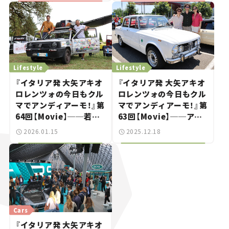
に熱視線を注ぐ理由
Lifestyle
Lifestyle
『イタリア発 大矢アキオ
『イタリア発 大矢アキオ
ロレンツォの今日もクル
ロレンツォの今日もクル
マでアンディアーモ！』第
マでアンディアーモ！』第
64回【Movie】──若人
63回【Movie】──アル
よ、魔改造パンダで砂漠
ファ・ロメオ115周年祭
2026.01.15
2025.12.18
を目指せ！
リポート！ 若者アルフィ
スタは「年上」がお好き？
Cars
『イタリア発 大矢アキオ