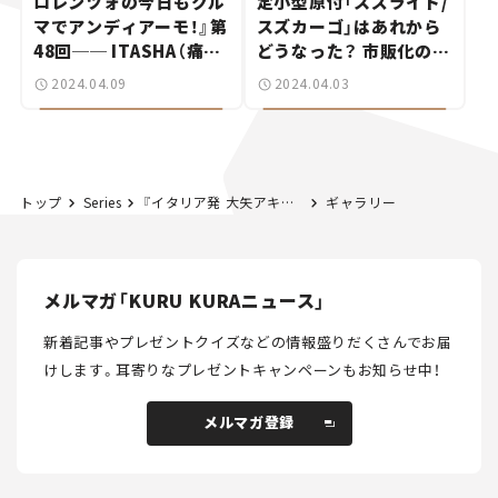
ロレンツォの今日もクル
定小型原付「スズライド/
マでアンディアーモ！』第
スズカーゴ」はあれから
48回── ITASHA（痛
どうなった？ 市販化の可
車）は僕の人生を変えた！
能性を訊いてみた！【次世
2024.04.09
2024.04.03
イタリア版クラブのメン
代モビリティ最前線！
バーに聞く
Vol.3】
トップ
Series
『イタリア発 大矢アキオの今日もクルマでアンディアーモ！』第29回 「超能力」で高速料金所を突破せよ！イタリア版ETCの使い方。
ギャラリー
メルマガ「KURU KURAニュース」
新着記事やプレゼントクイズなどの情報盛りだくさんでお届
けします。
耳寄りなプレゼントキャンペーンもお知らせ中！
メルマガ登録