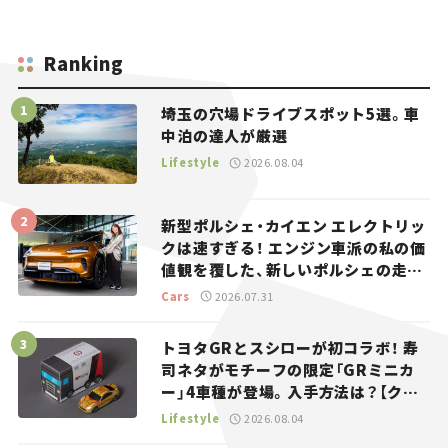
Ranking
埼玉の穴場ドライブスポット5選。車
中泊の達人が厳選
Lifestyle
2026.08.04
新型ポルシェ・カイエン エレクトリッ
クは速すぎる！ エンジン車派の私の価
値観を覆した、新しいポルシェの走
り。
Cars
2026.07.31
トヨタGRとスシローが初コラボ！ 寿
司ネタがモチーフの限定「GRミニカ
ー」4車種が登場。入手方法は？【クル
マとホビー】
Lifestyle
2026.08.04