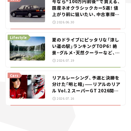
今なら“100万円前後”で買える、
国産ネオクラシックカー5選！ 値
上がり前に狙いたい、中古車探し
をお手伝い――ちょっとイケてるマ
2026.06.30
イカー選び #02
Lifestyle
夏のドライブにピッタリな「涼し
い道の駅」ランキングTOP6！ 絶
景・グルメ・天然クーラーなど、避
暑におすすめのスポットを紹介
2026.07.19
【道の駅マニアの推し駅ガイド】
vol.15
Cars
リアルレーシング、予選と決勝を
分けた「明と暗」——リアルのリア
ル Vol.2 スーパーGT 2026開幕
戦 岡山国際サーキット
2026.07.16