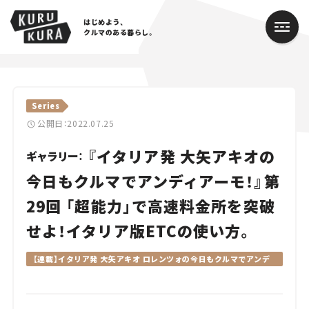
はじめよう、
クルマのある暮らし。
カテゴリ
Series
Cars
公開日：2022.07.25
『イタリア発 大矢アキオの
Lifestyle
ギャラリー：
今日もクルマでアンディアーモ！』第
Traffic
29回 「超能力」で高速料金所を突破
Special
せよ！イタリア版ETCの使い方。
Series
【連載】イタリア発 大矢アキオ ロレンツォの今日もクルマでアンデ
ィアーモ！
Campaign
人気のハッシュタグ