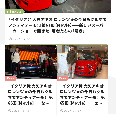
Lifestyle
『イタリア発 大矢アキオ ロレンツォの今日もクルマで
アンディアーモ！』第67回【Movie】——新しいスーパ
ーカーショーで起きた、若者たちの「驚き」
2026.07.22
Cars
Cars
『イタリア発 大矢アキオ
『イタリア発 大矢アキオ
ロレンツォの今日もクル
ロレンツォの今日もクル
マでアンディアーモ！』第
マでアンディアーモ！』第
66回【Movie】
──
なぜ
65回【Movie】──エン
「不鮮明」がトレンドに？
ジン版ついに本国で発
2026.06.08
2026.02.06
若者たちがレトロモビル
売！新型フィアット500