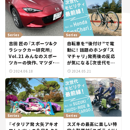
Series
Series
吉田 匠の『スポーツ&ク
自転車を“後付け”で電
ラシックカー研究所』
動に！ 話題のホンダ「ス
Vol.21 みんなのスポー
マチャリ」発売後の反応
ツカーの快作、マツダ・ロ
が気になる【次世代モビ
ードスター。
リティ最前線！Vol.4】
2024.06.18
2024.05.21
Series
Series
『イタリア発 大矢アキオ
スズキの最高に楽しい特