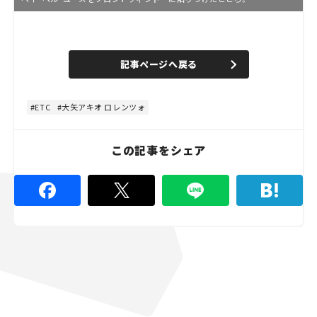
L
o
/
U
a
n
d
記事ページへ戻る
m
e
u
d
t
:
e
4
8
ETC
大矢アキオ ロレンツォ
.
8
9
%
この記事をシェア