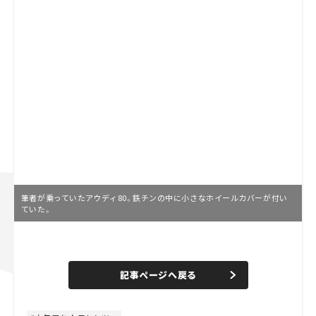
筆者が乗っていたアウディ80。鉄チンの中に小さなホイールカバーが付い
ていた。
L
o
/
U
a
n
d
記事ページへ戻る
m
e
u
d
t
:
e
4