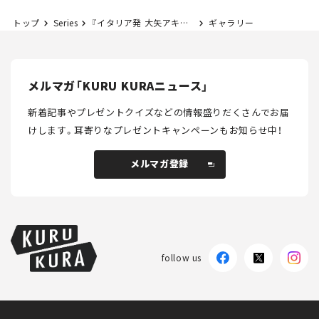
トップ
Series
『イタリア発 大矢アキオの今日もクルマでアンディアーモ！』第28回 しがみつけ！ ホイールカバー
ギャラリー
メルマガ「KURU KURAニュース」
新着記事やプレゼントクイズなどの情報盛りだくさんでお届
けします。
耳寄りなプレゼントキャンペーンもお知らせ中！
メルマガ登録
メルマガ登録
follow us
KURU KURAについて
広告掲載
プライバシーポリシー
採用情報