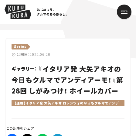
はじめよう、
クルマのある暮らし。
カテゴリ
Series
Cars
公開日：2022.06.20
『イタリア発 大矢アキオの
Lifestyle
ギャラリー：
今日もクルマでアンディアーモ！』第
Traffic
28回 しがみつけ！ ホイールカバー
Special
【連載】イタリア発 大矢アキオ ロレンツォの今日もクルマでアンデ
ィアーモ！
Series
Campaign
この記事をシェア
人気のハッシュタグ