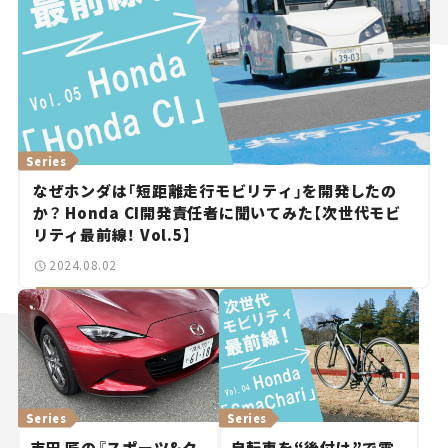
Series
なぜホンダは「短距離走行モビリティ」を開発したの
か？ Honda CI開発責任者に聞いてみた【次世代モビ
リティ最前線！ Vol.5】
2024.08.02
Series
Series
吉田 匠の『スポーツ&ク
自転車を“後付け”で電