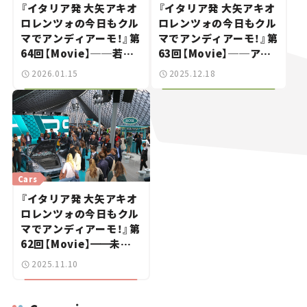
『イタリア発 大矢アキオ
『イタリア発 大矢アキオ
ロレンツォの今日もクル
ロレンツォの今日もクル
マでアンディアーモ！』第
マでアンディアーモ！』第
64回【Movie】──若人
63回【Movie】──アル
よ、魔改造パンダで砂漠
ファ・ロメオ115周年祭
2026.01.15
2025.12.18
を目指せ！
リポート！ 若者アルフィ
スタは「年上」がお好き？
Cars
『イタリア発 大矢アキオ
ロレンツォの今日もクル
マでアンディアーモ！』第
62回【Movie】
━━
未知
の自動車ブランドも「カ
2025.11.10
モン！」の若者たち｜ミュ
ンヘンIAA 2025リポー
ト（オープンスペース編）