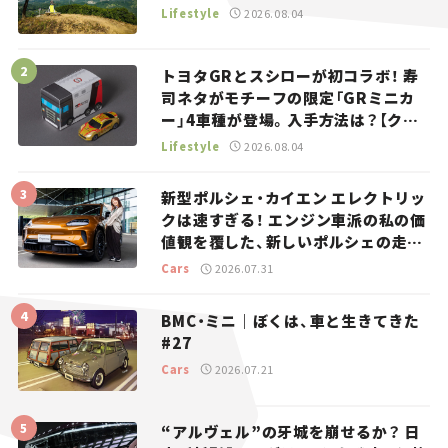
Lifestyle
2026.08.04
トヨタGRとスシローが初コラボ！ 寿
司ネタがモチーフの限定「GRミニカ
ー」4車種が登場。入手方法は？【クル
マとホビー】
Lifestyle
2026.08.04
新型ポルシェ・カイエン エレクトリッ
クは速すぎる！ エンジン車派の私の価
値観を覆した、新しいポルシェの走
り。
Cars
2026.07.31
BMC・ミニ｜ぼくは、車と生きてきた
#27
Cars
2026.07.21
“アルヴェル”の牙城を崩せるか？ 日