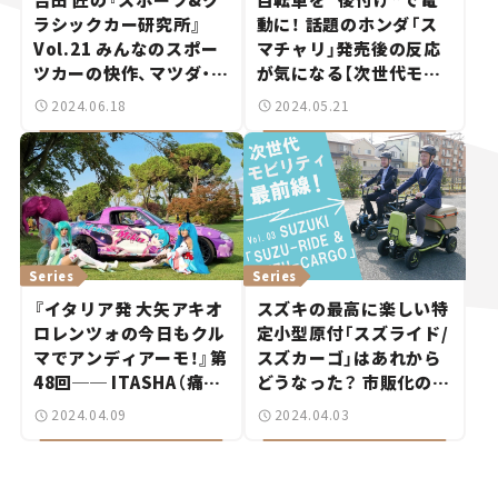
ラシックカー研究所』
動に！ 話題のホンダ「ス
Vol.21 みんなのスポー
マチャリ」発売後の反応
ツカーの快作、マツダ・ロ
が気になる【次世代モビ
ードスター。
リティ最前線！Vol.4】
2024.06.18
2024.05.21
Series
Series
『イタリア発 大矢アキオ
スズキの最高に楽しい特
ロレンツォの今日もクル
定小型原付「スズライド/
マでアンディアーモ！』第
スズカーゴ」はあれから
48回── ITASHA（痛
どうなった？ 市販化の可
車）は僕の人生を変えた！
能性を訊いてみた！【次世
2024.04.09
2024.04.03
イタリア版クラブのメン
代モビリティ最前線！
バーに聞く
Vol.3】