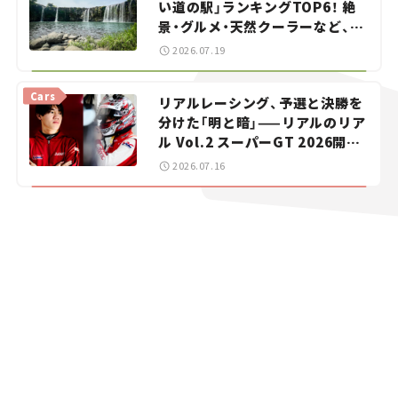
い道の駅」ランキングTOP6！ 絶
景・グルメ・天然クーラーなど、避
暑におすすめのスポットを紹介
2026.07.19
【道の駅マニアの推し駅ガイド】
vol.15
Cars
リアルレーシング、予選と決勝を
分けた「明と暗」——リアルのリア
ル Vol.2 スーパーGT 2026開幕
戦 岡山国際サーキット
2026.07.16