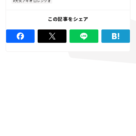
8
大矢アキオ ロレンツォ
.
8
9
%
この記事をシェア