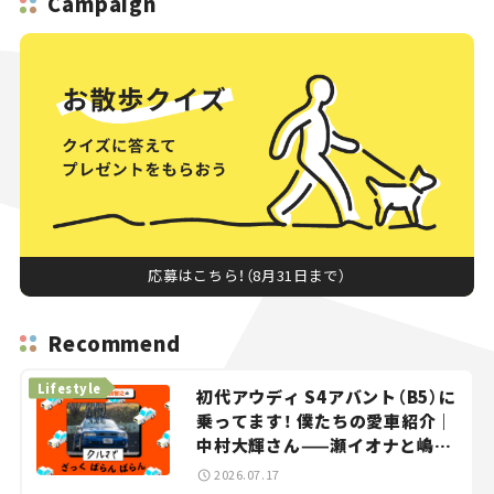
Campaign
応募はこちら！（8月31日まで）
Recommend
Lifestyle
初代アウディ S4アバント（B5）に
乗ってます！ 僕たちの愛車紹介｜
中村大輝さん——瀬イオナと嶋田
智之の「クルマでざっくばらんば
2026.07.17
らん！」＃20