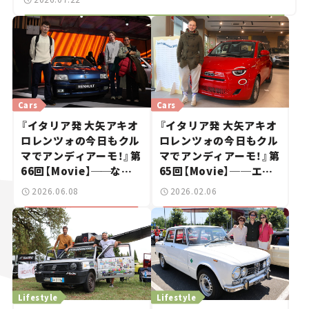
Cars
Cars
『イタリア発 大矢アキオ
『イタリア発 大矢アキオ
ロレンツォの今日もクル
ロレンツォの今日もクル
マでアンディアーモ！』第
マでアンディアーモ！』第
66回【Movie】
──
なぜ
65回【Movie】──エン
「不鮮明」がトレンドに？
ジン版ついに本国で発
2026.06.08
2026.02.06
若者たちがレトロモビル
売！新型フィアット500
に熱視線を注ぐ理由
Lifestyle
Lifestyle