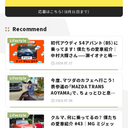
応募はこちら！（8月31日まで）
Recommend
Lifestyle
初代アウディ S4アバント（B5）に
乗ってます！ 僕たちの愛車紹介｜
中村大輝さん——瀬イオナと嶋田
智之の「クルマでざっくばらんば
2026.07.17
らん！」＃20
Lifestyle
今度、マツダのカフェへ行こう！
表参道の「MAZDA TRANS
AOYAMA」で、ちょっとひと息。
——連載｜CCGとクルマでどうす
2026.07.06
る？＜第13回＞
Lifestyle
クルマ、何に乗ってるの？ 僕たち
の愛車紹介 #43｜MG ミジェッ