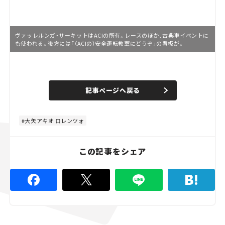
ヴァッレルンガ・サーキットはACIの所有。レースのほか、古典車イベントに
も使われる。後方には「（ACIの）安全運転教室にどうぞ」の看板が。
L
o
/
U
a
n
d
記事ページへ戻る
m
e
u
d
t
:
e
8
0
大矢アキオ ロレンツォ
.
0
0
%
この記事をシェア