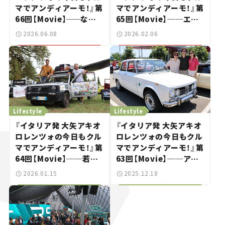
マでアンディアーモ！』第
マでアンディアーモ！』第
66回【Movie】
──
なぜ
65回【Movie】──エン
「不鮮明」がトレンドに？
ジン版ついに本国で発
2026.06.08
2026.02.06
若者たちがレトロモビル
売！新型フィアット500
に熱視線を注ぐ理由
Lifestyle
Lifestyle
『イタリア発 大矢アキオ
『イタリア発 大矢アキオ
ロレンツォの今日もクル
ロレンツォの今日もクル
マでアンディアーモ！』第
マでアンディアーモ！』第
64回【Movie】──若人
63回【Movie】──アル
よ、魔改造パンダで砂漠
ファ・ロメオ115周年祭
2026.01.15
2025.12.18
を目指せ！
リポート！ 若者アルフィ
スタは「年上」がお好き？