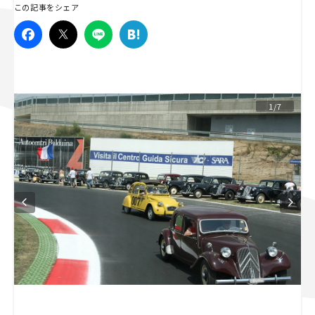
この記事をシェア
スズキ ジムニー｜Suzuki Jimny
スズキ｜Suzuki
マツダ｜Mazda
マツダ ロードスター｜Mazda Roadster
1/7