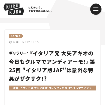
はじめよう、
クルマのある暮らし。
カテゴリ
Series
Cars
公開日：2022.03.15
『イタリア発 大矢アキオの
Lifestyle
ギャラリー：
今日もクルマでアンディアーモ！』第
Traffic
25回 "イタリア版JAF"は意外な特
Special
典がザクザク!?
Series
【連載】イタリア発 大矢アキオ ロレンツォの今日もクルマでアンデ
ィアーモ！
Campaign
人気のハッシュタグ