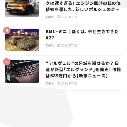
クは速すぎる！ エンジン車派の私の価
値観を覆した、新しいポルシェの走
り。
Cars
2026.07.31
BMC・ミニ｜ぼくは、車と生きてきた
#27
Cars
2026.07.21
“アルヴェル”の牙城を崩せるか？ 日
産が新型「エルグランド」を発売！ 価格
は689万円から【新車ニュース】
Cars
2026.07.22