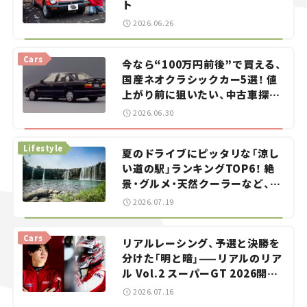
ト
2026.06.26
Cars
今なら“100万円前後”で買える、
国産ネオクラシックカー5選！ 値
上がり前に狙いたい、中古車探し
をお手伝い――ちょっとイケてるマ
2026.06.30
イカー選び #02
Lifestyle
夏のドライブにピッタリな「涼し
い道の駅」ランキングTOP6！ 絶
景・グルメ・天然クーラーなど、避
暑におすすめのスポットを紹介
2026.07.19
【道の駅マニアの推し駅ガイド】
vol.15
Cars
リアルレーシング、予選と決勝を
分けた「明と暗」——リアルのリア
ル Vol.2 スーパーGT 2026開幕
戦 岡山国際サーキット
2026.07.16