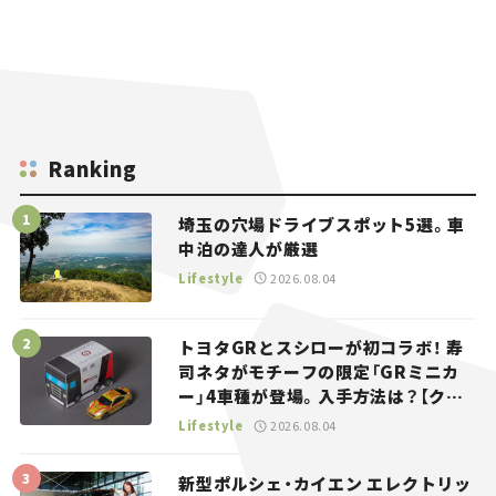
Ranking
埼玉の穴場ドライブスポット5選。車
中泊の達人が厳選
Lifestyle
2026.08.04
トヨタGRとスシローが初コラボ！ 寿
司ネタがモチーフの限定「GRミニカ
ー」4車種が登場。入手方法は？【クル
マとホビー】
Lifestyle
2026.08.04
新型ポルシェ・カイエン エレクトリッ