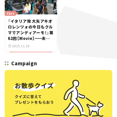
Cars
『イタリア発 大矢アキオ
ロレンツォの今日もクル
マでアンディアーモ！』第
62回【Movie】
━━
未知
の自動車ブランドも「カ
2025.11.10
モン！」の若者たち｜ミュ
ンヘンIAA 2025リポー
ト（オープンスペース編）
Campaign