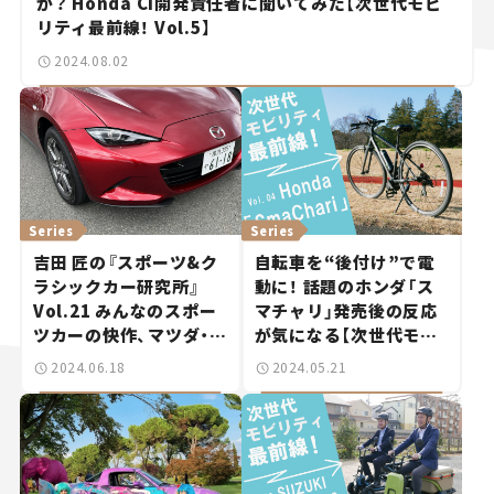
か？ Honda CI開発責任者に聞いてみた【次世代モビ
リティ最前線！ Vol.5】
2024.08.02
Series
Series
吉田 匠の『スポーツ&ク
自転車を“後付け”で電
ラシックカー研究所』
動に！ 話題のホンダ「ス
Vol.21 みんなのスポー
マチャリ」発売後の反応
ツカーの快作、マツダ・ロ
が気になる【次世代モビ
ードスター。
リティ最前線！Vol.4】
2024.06.18
2024.05.21