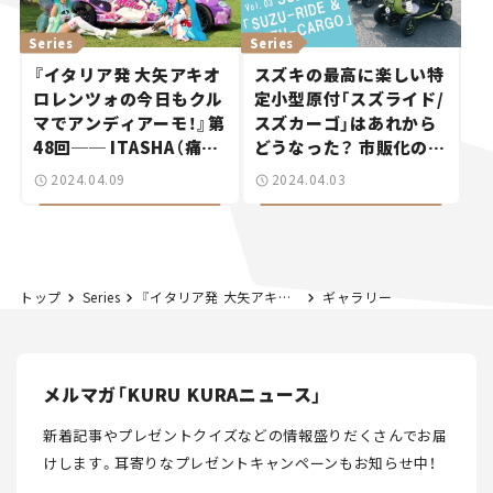
Series
Series
『イタリア発 大矢アキオ
スズキの最高に楽しい特
ロレンツォの今日もクル
定小型原付「スズライド/
マでアンディアーモ！』第
スズカーゴ」はあれから
48回── ITASHA（痛
どうなった？ 市販化の可
車）は僕の人生を変えた！
能性を訊いてみた！【次世
2024.04.09
2024.04.03
イタリア版クラブのメン
代モビリティ最前線！
バーに聞く
Vol.3】
トップ
Series
『イタリア発 大矢アキオの今日もクルマでアンディアーモ！』第25回 “イタリア版JAF”は意外な特典がザクザク!?
ギャラリー
メルマガ「KURU KURAニュース」
新着記事やプレゼントクイズなどの情報盛りだくさんでお届
けします。
耳寄りなプレゼントキャンペーンもお知らせ中！